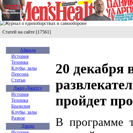
Статей на сайте [17561]
Айкидо
История
Техника
20 декабря 
Клубы, залы
Персона
развлекате
Статьи
Джиу-Джитсу
История
пройдет пр
Техника
Бразилия
Клубы, залы
В программе т
Разное
Дзюдо
История