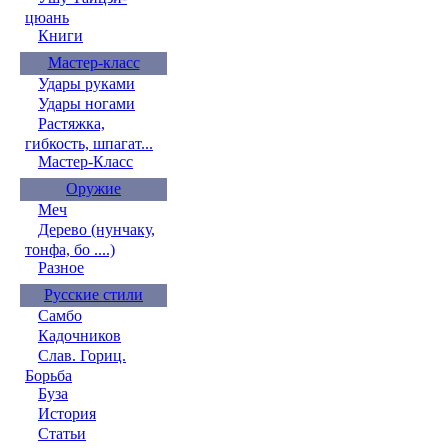
цюань
Книги
Мастер-класс
Удары руками
Удары ногами
Растяжка,
гибкость, шпагат...
Мастер-Класс
Оружие
Меч
Дерево (нунчаку,
тонфа, бо ....)
Разное
Русские стили
Самбо
Кадочников
Слав. Гориц.
Борьба
Буза
История
Статьи