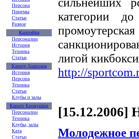
сильнейших р
Персона
Приемы
категории до
Статьи
Разное
промоутерска
Капоэйра
Персоналии
санкциониров
История
Техника
лигой кикбокси
Статьи
Карате Ашихара
http://sportcom
История
Персона
Техника
Статьи
Клубы и залы
Карате Киокушин
[15.12.2006] 
Персоналии
Техника
Клубы, залы
Молодежное п
Ката
Статьи