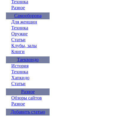
Техника
Разное
Самооборона
Для женщин
Техника
Оружие
Статьи
Клубы, залы
Книги
Таеквондо
История
Техника
Хапкидо
Статьи
Разное
Обзоры сайтов
Разное
Добавить статью