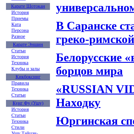
универсально
Карате Шотокан
История
Приемы
В Саранске ст
Ката
Персона
греко-римской
Разное
Карате Эншин
Статьи
Белорусские «
История
Техника
борцов мира
Клубы и залы
Кикбоксинг
Правила
«RUSSIAN VI
Техника
Статьи
Находку
Кунг Фу (Ушу)
История
Статьи
Юргинская сп
Техника
Стили
Ушу Тайцзи-