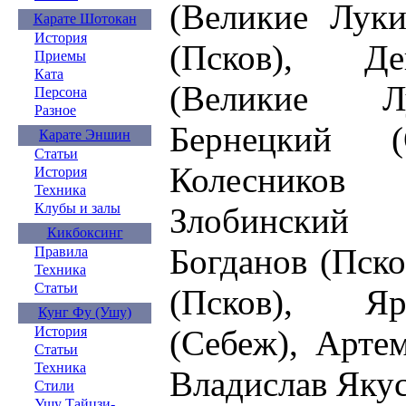
(Великие Луки
Карате Шотокан
История
(Псков), Де
Приемы
Ката
(Великие Л
Персона
Разное
Бернецкий (
Карате Эншин
Статьи
Колесников 
История
Техника
Клубы и залы
Злобинский 
Кикбоксинг
Богданов (Пск
Правила
Техника
Статьи
(Псков), Я
Кунг Фу (Ушу)
(Себеж), Арте
История
Статьи
Техника
Владислав Якус
Стили
Ушу Тайцзи-