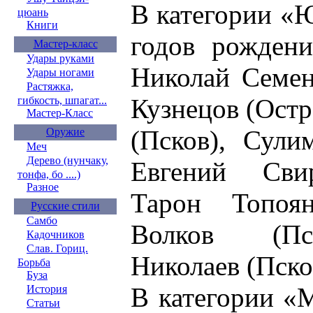
В категории «
цюань
Книги
годов рождени
Мастер-класс
Удары руками
Николай Семен
Удары ногами
Растяжка,
Кузнецов (Ост
гибкость, шпагат...
Мастер-Класс
(Псков), Сули
Оружие
Меч
Дерево (нунчаку,
Евгений Свир
тонфа, бо ....)
Разное
Тарон Топоя
Русские стили
Самбо
Волков (Пс
Кадочников
Слав. Гориц.
Николаев (Пско
Борьба
Буза
В категории «
История
Статьи