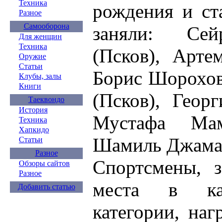
Техника
рождения и ст
Разное
Самооборона
заняли: Сей
Для женщин
Техника
(Псков), Арте
Оружие
Статьи
Борис Шорохов 
Клубы, залы
Книги
(Псков), Геор
Таеквондо
История
Мустафа Ма
Техника
Хапкидо
Шамиль Джама
Статьи
Разное
Спортсмены, з
Обзоры сайтов
Разное
места в ка
Добавить статью
категории, на