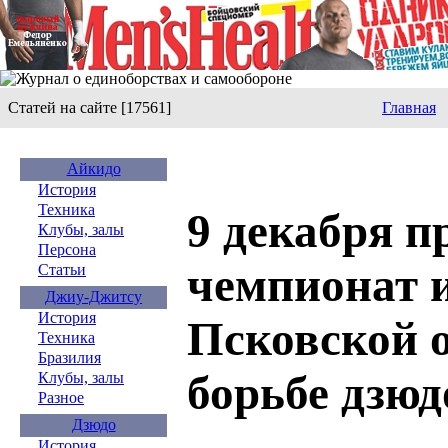
Статей на сайте [17561]
Главная
Айкидо
История
Техника
9 декабря 
Клубы, залы
Персона
чемпионат и
Статьи
Джиу-Джитсу
История
Псковской о
Техника
Бразилия
борьбе дзюд
Клубы, залы
Разное
Дзюдо
История