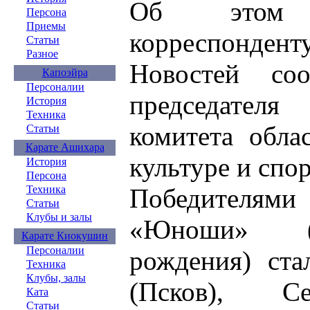
Об этом
Персона
Приемы
корреспондент
Статьи
Разное
Новостей соо
Капоэйра
Персоналии
председателя
История
Техника
комитета обла
Статьи
Карате Ашихара
культуре и спо
История
Персона
Победителя
Техника
Статьи
Клубы и залы
«Юноши» (1
Карате Киокушин
Персоналии
рождения) ста
Техника
Клубы, залы
(Псков), С
Ката
Статьи