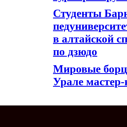
Студенты Бар
педуниверсит
в алтайской с
по дзюдо
Мировые борц
Урале мастер-