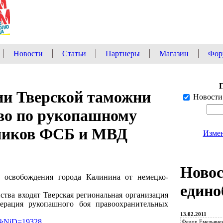
Новости
Статьи
Партнеры
Магазин
Фор
нии Тверской таможни
Новости
во по рукопашному
дников ФСБ и МВД
Измен
Ново
 освобождения города Калинина от немецко-
едино
ства входят Тверская региональная организация
рация рукопашного боя правоохранительных
13.02.2011
=4&NiD=19328
Федор Емельянен