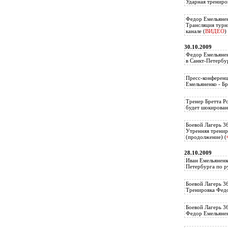
Ударная трениро
Федор Емельянен
Трансляция тур
канале (
ВИДЕО
)
30.10.2009
Федор Емельянен
в Санкт-Петербу
Пресс-конференц
Емельяненко - Бр
Тренер Бретта Р
будет шокирован
Боевой Лагерь 3
Утренняя тренир
(продолжение) (
28.10.2009
Иван Емельяненк
Петербурга по р
Боевой Лагерь 3
Тренировка Федо
Боевой Лагерь 3
Федор Емельяненк