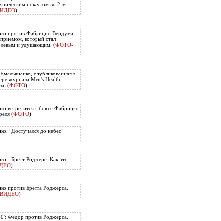
хническим нокаутом во 2-м
ВИДЕО
)
нко против Фабрицио Вердума.
приемом, который стал
олевым и удушающим. (
ФОТО-
 Емельяненко, опубликованная в
ере журнала Men's Health.
а. (
ФОТО
)
ко встретится в бою с Фабрицио
еля (
ФОТО
)
ко. "Достучался до небес"
ко - Бретт Роджерс. Как это
ДЕО
)
ко против Бретта Роджерса.
ВИДЕО
)
60': Федор против Роджерса.