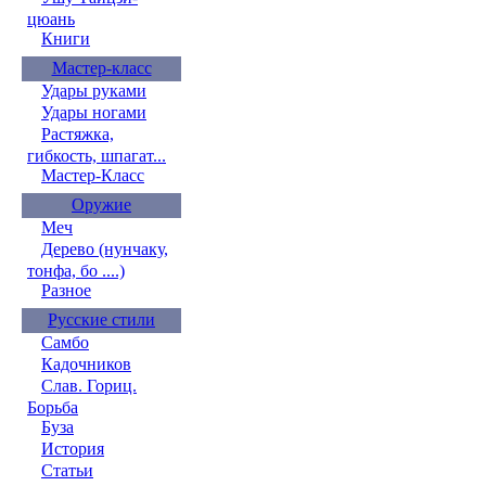
цюань
Книги
Мастер-класс
Удары руками
Удары ногами
Растяжка,
гибкость, шпагат...
Мастер-Класс
Оружие
Меч
Дерево (нунчаку,
тонфа, бо ....)
Разное
Русские стили
Самбо
Кадочников
Слав. Гориц.
Борьба
Буза
История
Статьи