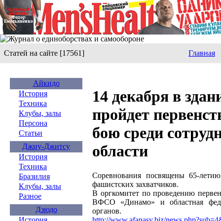
Статей на сайте [17561]
Главная
Айкидо
14 декабря в зда
История
Техника
пройдет первенст
Клубы, залы
Персона
бою среди сотру
Статьи
Джиу-Джитсу
области
История
Техника
Соревнования посвящены 65-летию
Бразилия
фашистских захватчиков.
Клубы, залы
В оргкомитет по проведению первен
Разное
ВФСО «Динамо» и областная феде
Дзюдо
органов.
http://www.afanasy.biz/news.php?sub
История