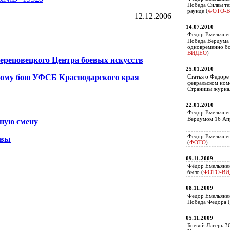
Победа Силвы те
раунде (
ФОТО-
12.12.2006
14.07.2010
Федор Емельяне
Победа Вердума 
одновременно б
ВИДЕО
)
череповецкого Центра боевых искусств
25.01.2010
ному бою УФСБ Краснодарского края
Статья о Федоре
февральском ном
Страницы журнал
22.01.2010
Фёдор Емельянен
Вердумом 16 Апр
йную смену
Федор Емельянен
квы
(
ФОТО
)
09.11.2009
Фёдор Емельянен
было (
ФОТО-ВИ
08.11.2009
Федор Емельянен
Победа Федора (
05.11.2009
Боевой Лагерь 3