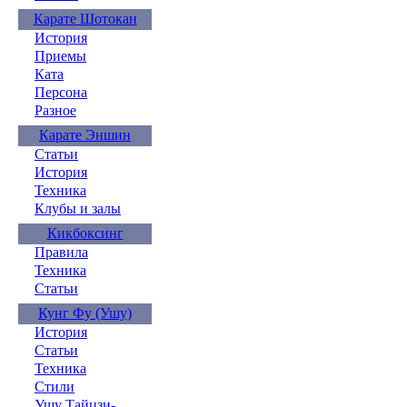
Карате Шотокан
История
Приемы
Ката
Персона
Разное
Карате Эншин
Статьи
История
Техника
Клубы и залы
Кикбоксинг
Правила
Техника
Статьи
Кунг Фу (Ушу)
История
Статьи
Техника
Стили
Ушу Тайцзи-