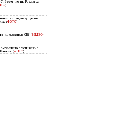
60': Федор против Роджерса.
ОТО
)
отовится к поединку против
нко (
ФОТО
)
ко на телеканале CBS (
ВИДЕО
)
Емельяненко обвенчались в
Николая. (
ФОТО
)