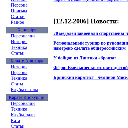
Персона
Приемы
Статьи
[12.12.2006] Новости:
Разное
Капоэйра
70 медалей завоевали спортсмены 
Персоналии
История
Региональный турнир по рукопаш
Техника
намерено сделать общероссийским
Статьи
У бойцов из Липецка «бронза»
Карате Ашихара
История
Фёдор Емельяненко готовит досто
Персона
Брянский каратист - чемпион Мос
Техника
Статьи
Клубы и залы
Карате Киокушин
Персоналии
Техника
Клубы, залы
Ката
Статьи