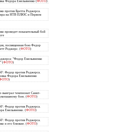
вка Федора Емельяненко (
ФОТО
)
ко против Бретта Роджерса.
нира на НТВ ПЛЮС и Первом
ко проведет показательный бой
рге
ия, посвященная бою Федор
етт Роджерс. (
ФОТО
)
оджерса: "Федор Емельяненко
" (
ФОТО
)
60': Федор против Роджерса.
овка Федора Емельяненко
ФОТО
)
о выиграл чемпионат Санкт-
укопашному бою. (
ФОТО
)
60': Федор против Роджерса.
ра Емельяненко. (
ФОТО
)
60': Федор против Роджерса.
о и его близкие. (
ФОТО
)