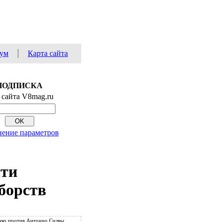
ум
Карта сайта
ПОДПИСКА
 сайта V8mag.ru
ение параметров
сти
борств
ко против Антонио Силвы.