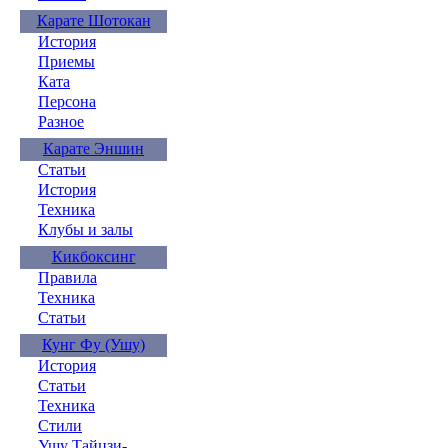
Карате Шотокан
История
Приемы
Ката
Персона
Разное
Карате Эншин
Статьи
История
Техника
Клубы и залы
Кикбоксинг
Правила
Техника
Статьи
Кунг Фу (Ушу)
История
Статьи
Техника
Стили
Ушу Тайцзи-