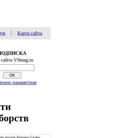
ум
Карта сайта
ПОДПИСКА
 сайта V8mag.ru
ение параметров
сти
борств
ко против Антонио Силвы.