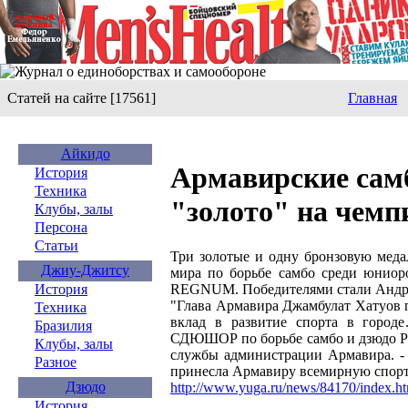
Статей на сайте [17561]
Главная
Айкидо
Армавирские сам
История
Техника
"золото" на чемп
Клубы, залы
Персона
Статьи
Три золотые и одну бронзовую меда
Джиу-Джитсу
мира по борьбе самбо среди юниор
REGNUM. Победителями стали Андрей
История
"Глава Армавира Джамбулат Хатуов п
Техника
вклад в развитие спорта в городе
Бразилия
СДЮШОР по борьбе самбо и дзюдо Руд
Клубы, залы
службы администрации Армавира. -
Разное
принесла Армавиру всемирную спорт
Дзюдо
http://www.yuga.ru/news/84170/index.h
История