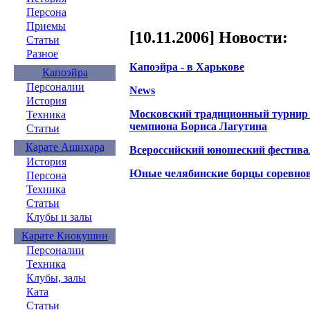
Персона
Приемы
[10.11.2006] Новости:
Статьи
Разное
Капоэйра - в Харькове
Капоэйра
Персоналии
News
История
Московский традиционный турнир 
Техника
чемпиона Бориса Лагутина
Статьи
Карате Ашихара
Всероссийский юношеский фестивал
История
Юные челябинские борцы соревнов
Персона
Техника
Статьи
Клубы и залы
Карате Киокушин
Персоналии
Техника
Клубы, залы
Ката
Статьи