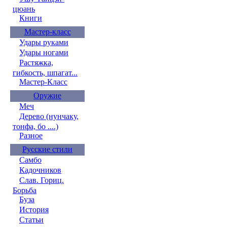
цюань
Книги
Мастер-класс
Удары руками
Удары ногами
Растяжка,
гибкость, шпагат...
Мастер-Класс
Оружие
Меч
Дерево (нунчаку,
тонфа, бо ....)
Разное
Русские стили
Самбо
Кадочников
Слав. Гориц.
Борьба
Буза
История
Статьи