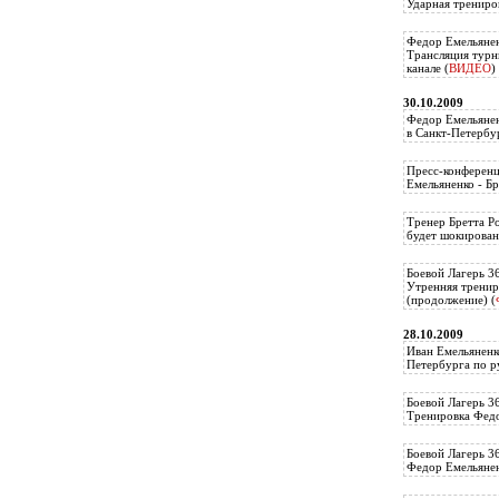
Ударная трениро
Федор Емельянен
Трансляция тур
канале (
ВИДЕО
)
30.10.2009
Федор Емельянен
в Санкт-Петербу
Пресс-конференц
Емельяненко - Бр
Тренер Бретта Р
будет шокирован
Боевой Лагерь 3
Утренняя тренир
(продолжение) (
28.10.2009
Иван Емельяненк
Петербурга по р
Боевой Лагерь 3
Тренировка Федо
Боевой Лагерь 3
Федор Емельяненк