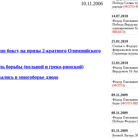
10.11.2006
Победа Силвы те
раунде (
ФОТО-
14.07.2010
Федор Емельяне
Победа Вердума 
одновременно б
ВИДЕО
)
25.01.2010
Статья о Федоре
февральском ном
по боксу на призы 2-кратного Олимпийского
Страницы журнал
22.01.2010
ь борьбы (вольной и греко-римской)
Фёдор Емельянен
Вердумом 16 Апр
ались в многоборье дзюдо
Федор Емельянен
(
ФОТО
)
09.11.2009
Фёдор Емельянен
было (
ФОТО-ВИ
08.11.2009
Федор Емельянен
Победа Федора (
05.11.2009
Боевой Лагерь 3