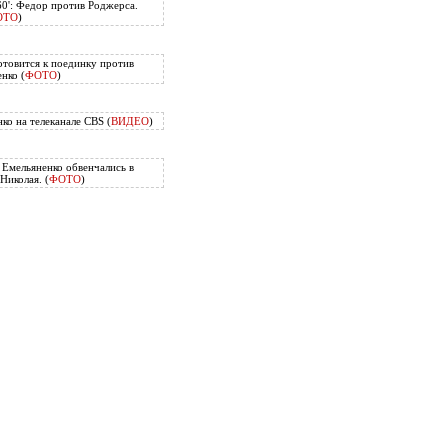
60': Федор против Роджерса.
ОТО
)
отовится к поединку против
нко (
ФОТО
)
ко на телеканале CBS (
ВИДЕО
)
Емельяненко обвенчались в
Николая. (
ФОТО
)