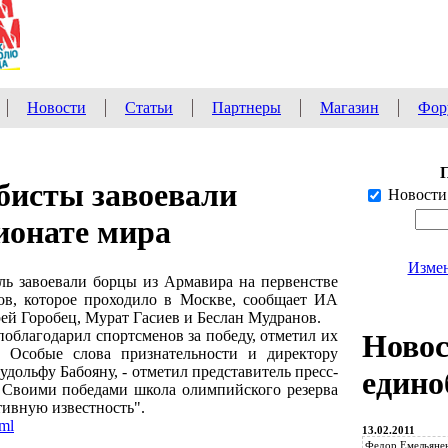
Новости
Статьи
Партнеры
Магазин
Фор
бисты завоевали
Новости
ионате мира
Измен
ль завоевали борцы из Армавира на первенстве
ов, которое проходило в Москве, сообщает ИА
 Горобец, Мурат Гасиев и Беслан Мудранов.
облагодарил спортсменов за победу, отметил их
Ново
. Особые слова признательности и директору
ольфу Бабояну, - отметил представитель пресс-
едино
 Своими победами школа олимпийского резерва
ивную известность".
tml
13.02.2011
Федор Емельянен