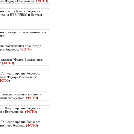
вка Федора Емельяненко (
ФОТО
)
ко против Бретта Роджерса.
нира на НТВ ПЛЮС и Первом
ко проведет показательный бой
рге
ия, посвященная бою Федор
етт Роджерс. (
ФОТО
)
оджерса: "Федор Емельяненко
" (
ФОТО
)
60': Федор против Роджерса.
овка Федора Емельяненко
ФОТО
)
о выиграл чемпионат Санкт-
укопашному бою. (
ФОТО
)
60': Федор против Роджерса.
ра Емельяненко. (
ФОТО
)
60': Федор против Роджерса.
о и его близкие. (
ФОТО
)