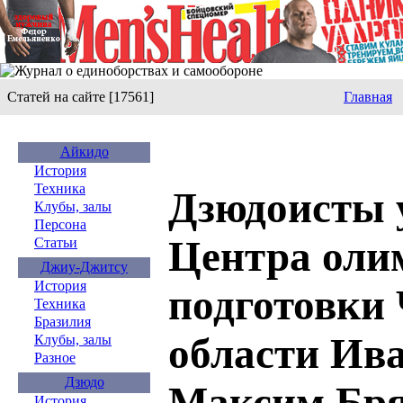
Статей на сайте [17561]
Главная
Айкидо
История
Техника
Дзюдоисты 
Клубы, залы
Персона
Центра оли
Статьи
Джиу-Джитсу
История
подготовки
Техника
Бразилия
области Ив
Клубы, залы
Разное
Дзюдо
Максим Бря
История