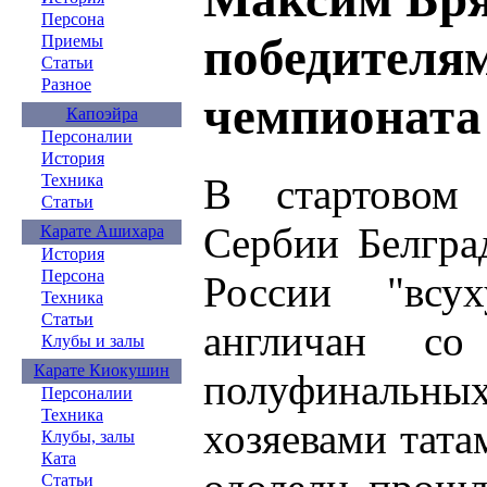
Персона
победителя
Приемы
Статьи
Разное
чемпионата
Капоэйра
Персоналии
История
В стартовом
Техника
Статьи
Сербии Белгра
Карате Ашихара
История
Персона
России "всу
Техника
Статьи
англичан с
Клубы и залы
Карате Киокушин
полуфиналь
Персоналии
Техника
хозяевами тата
Клубы, залы
Ката
Статьи