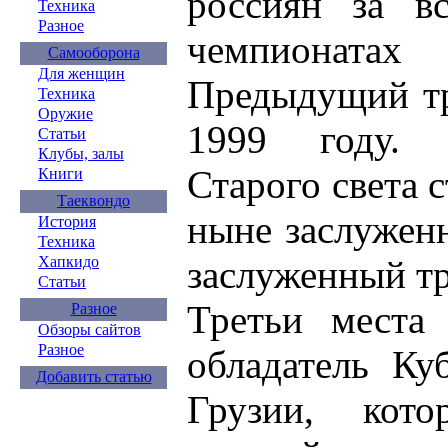
россиян за в
Техника
Разное
чемпионата
Самооборона
Для женщин
Предыдущий тр
Техника
Оружие
1999 году. 
Статьи
Клубы, залы
Старого света 
Книги
Таеквондо
ныне заслужен
История
Техника
заслуженный тр
Хапкидо
Статьи
Третьи места 
Разное
Обзоры сайтов
Разное
обладатель Ку
Добавить статью
Грузии, кото