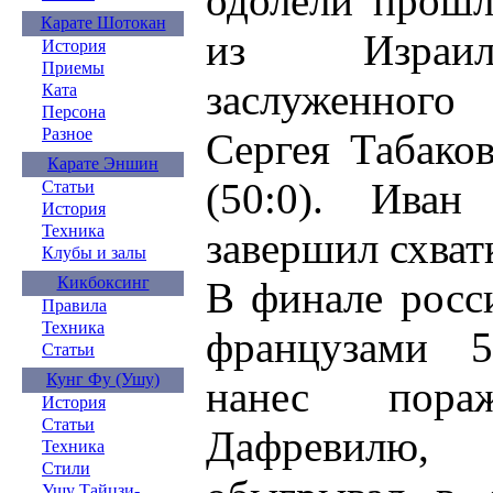
одолели прошл
Карате Шотокан
из Израил
История
Приемы
заслуженног
Ката
Персона
Разное
Сергея Табако
Карате Эншин
(50:0). Ива
Статьи
История
Техника
завершил схват
Клубы и залы
Кикбоксинг
В финале росс
Правила
Техника
французами 
Статьи
Кунг Фу (Ушу)
нанес пора
История
Статьи
Дафревилю,
Техника
Стили
Ушу Тайцзи-