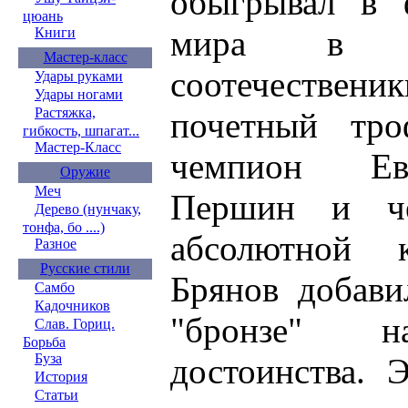
обыгрывал в 
цюань
мира в М
Книги
Мастер-класс
соотечеств
Удары руками
Удары ногами
Растяжка,
почетный тро
гибкость, шпагат...
Мастер-Класс
чемпион Ев
Оружие
Меч
Першин и ч
Дерево (нунчаку,
тонфа, бо ....)
абсолютной 
Разное
Русские стили
Брянов добави
Самбо
Кадочников
"бронзе" н
Слав. Гориц.
Борьба
Буза
достоинства. 
История
Статьи