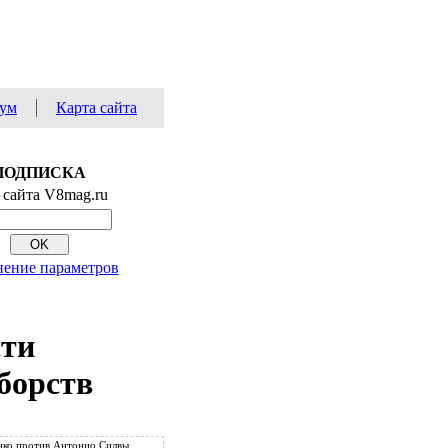
ум
Карта сайта
ПОДПИСКА
 сайта V8mag.ru
ение параметров
сти
борств
ко против Антонио Силвы.