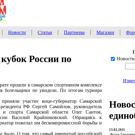
Новости
Статьи
Партнеры
Магазин
Фор
кубок России по
Новости
Измен
арате прошли в самарском спортивном комплексе
в болельщики не увидели. По итогам турнира
приняли участие вице-губернатор Самарской
Ново
резидента РФ Сергей Самойлов, руководитель
ы и спорта Самарской области Олег Саитов,
едино
ссии Василий Крайниковский. Обращаясь к
ернатор пожелал им бескомпромиссной борьбы и
13.02.2011
не было. О том, что самый именитый российский
Федор Емельянен