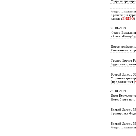
Ударная трениро
Федор Емельянен
Трансляция тур
канале (
ВИДЕО
)
30.10.2009
Федор Емельянен
в Санкт-Петербу
Пресс-конференц
Емельяненко - Бр
Тренер Бретта Р
будет шокирован
Боевой Лагерь 3
Утренняя тренир
(продолжение) (
28.10.2009
Иван Емельяненк
Петербурга по р
Боевой Лагерь 3
Тренировка Федо
Боевой Лагерь 3
Федор Емельяненк