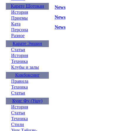
Карате Шотокан
News
История
News
Приемы
Ката
News
Персона
Разное
Карате Эншин
Статьи
История
Техника
Клубы и залы
Кикбоксинг
Правила
Техника
Статьи
Кунг Фу (Ушу)
История
Статьи
Техника
Стили
Ушу Тайцзи-