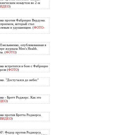
хническим нокаутом во 2-м
ВИДЕО
)
нко против Фабрицио Вердума.
приемом, который стал
олевым и удушающим. (
ФОТО-
 Емельяненко, опубликованная в
ере журнала Men's Health.
а. (
ФОТО
)
ко встретится в бою с Фабрицио
еля (
ФОТО
)
ко. "Достучался до небес"
ко - Бретт Роджерс. Как это
ДЕО
)
ко против Бретта Роджерса.
ВИДЕО
)
60': Федор против Роджерса.