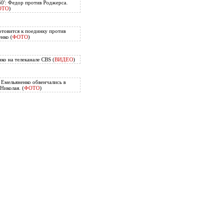
60': Федор против Роджерса.
ОТО
)
отовится к поединку против
нко (
ФОТО
)
ко на телеканале CBS (
ВИДЕО
)
Емельяненко обвенчались в
Николая. (
ФОТО
)