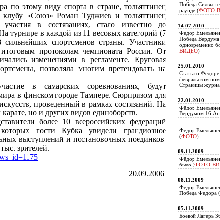
Победа Силвы те
ра по этому виду спорта в стране, тольяттинец
раунде (
ФОТО-
о клубу «Союз» Роман Туджиев и тольяттинец
участия в состязаниях, стало известно до
14.07.2010
На турнире в каждой из 11 весовых категорий (7
Федор Емельяне
Победа Вердума 
8 сильнейших спортсменов страны. Участники
одновременно б
 итоговым протоколам чемпионата России. От
ВИДЕО
)
ичались изменениями в регламенте. Круговая
25.01.2010
портсмены, позволяла многим претендовать на
Статья о Федоре
февральском ном
частие в самарских соревнованиях, будут
Страницы журнал
 мира в финском городе Тампере. Сюрпризом для
22.01.2010
искусств, проведенный в рамках состязаний. На
Фёдор Емельянен
карате, но и других видов единоборств.
Вердумом 16 Апр
ставители более 10 всероссийских федераций
которых гости Кубка увидели грандиозное
Федор Емельянен
(
ФОТО
)
льных выступлений и постановочных поединков.
тыс. зрителей.
09.11.2009
ews_id=1175
Фёдор Емельянен
было (
ФОТО-ВИ
20.09.2006
08.11.2009
Федор Емельянен
Победа Федора (
05.11.2009
Боевой Лагерь 3