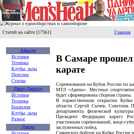
Статей на сайте [17561]
Главная
Айкидо
В Самаре прошел 
История
Техника
карате
Клубы, залы
Персона
Статьи
Соревнования на Кубок России по к
Джиу-Джитсу
МТЛ «Арена». Местных спортсмено
будет сформирована сборная страны.
История
В торжественном открытии Кубка 
Техника
области Сергей Сычев, Советник П
Бразилия
департамента физической культур
Клубы, залы
Президент Федерации каратэ Ро
Разное
участникам соревнований, вице-губ
Дзюдо
заслуженных побед.
Самарских бойцов на Кубке России 
История