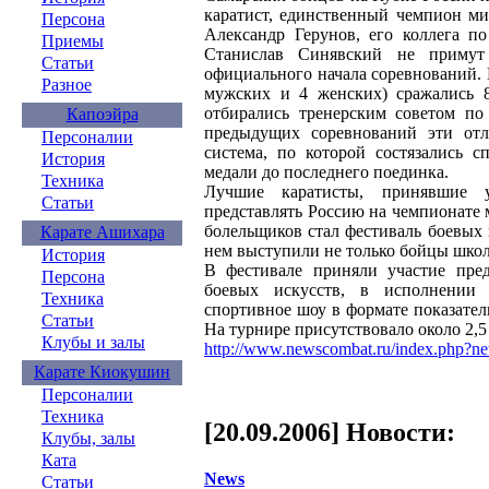
каратист, единственный чемпион ми
Персона
Александр Герунов, его коллега п
Приемы
Станислав Синявский не примут 
Статьи
официального начала соревнований. 
Разное
мужских и 4 женских) сражались 
отбирались тренерским советом по
Капоэйра
предыдущих соревнований эти отл
Персоналии
система, по которой состязались с
История
медали до последнего поединка.
Техника
Лучшие каратисты, принявшие у
Статьи
представлять Россию на чемпионате
болельщиков стал фестиваль боевых 
Карате Ашихара
нем выступили не только бойцы школ 
История
В фестивале приняли участие пред
Персона
боевых искусств, в исполнении 
Техника
спортивное шоу в формате показате
Статьи
На турнире присутствовало около 2,5 
Клубы и залы
http://www.newscombat.ru/index.php?n
Карате Киокушин
Персоналии
Техника
[20.09.2006] Новости:
Клубы, залы
Ката
News
Статьи