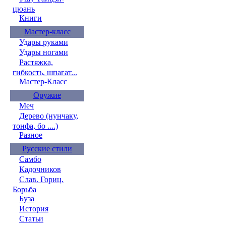
цюань
Книги
Мастер-класс
Удары руками
Удары ногами
Растяжка,
гибкость, шпагат...
Мастер-Класс
Оружие
Меч
Дерево (нунчаку,
тонфа, бо ....)
Разное
Русские стили
Самбо
Кадочников
Слав. Гориц.
Борьба
Буза
История
Статьи