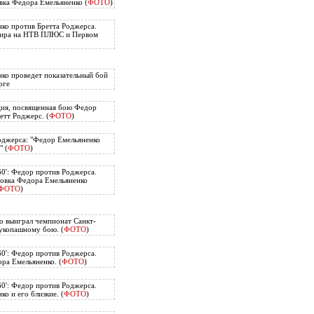
вка Федора Емельяненко (
ФОТО
)
ко против Бретта Роджерса.
нира на НТВ ПЛЮС и Первом
ко проведет показательный бой
рге
ия, посвященная бою Федор
етт Роджерс. (
ФОТО
)
оджерса: "Федор Емельяненко
" (
ФОТО
)
60': Федор против Роджерса.
овка Федора Емельяненко
ФОТО
)
о выиграл чемпионат Санкт-
укопашному бою. (
ФОТО
)
60': Федор против Роджерса.
ра Емельяненко. (
ФОТО
)
60': Федор против Роджерса.
о и его близкие. (
ФОТО
)