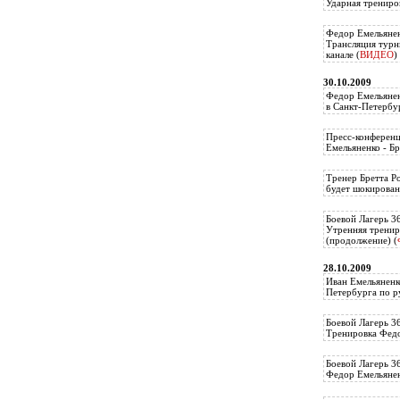
Ударная трениро
Федор Емельянен
Трансляция тур
канале (
ВИДЕО
)
30.10.2009
Федор Емельянен
в Санкт-Петербу
Пресс-конференц
Емельяненко - Бр
Тренер Бретта Р
будет шокирован
Боевой Лагерь 3
Утренняя тренир
(продолжение) (
28.10.2009
Иван Емельяненк
Петербурга по р
Боевой Лагерь 3
Тренировка Федо
Боевой Лагерь 3
Федор Емельяненк