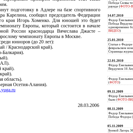
Победа Силвы те
рим.
раунде (
ФОТО-
чнут подготовку в Адлере на базе спортивного
ра Карелина, сообщил председатель Федерации
14.07.2010
го края Игорь Хоменко. Для юношей это будет
Федор Емельяне
Победа Вердума 
мпионату Европы, который состоится в начале
одновременно б
рной России краснодарца Вячеслава Джасте –
ВИДЕО
)
зрослому чемпионату Европы в Москве.
25.01.2010
реди юниоров (до 20 лет):
Статья о Федоре
ай / Краснодарский край).
февральском ном
Страницы журнал
о-Балкария).
ый).
22.01.2010
МАЛ).
Фёдор Емельянен
 край).
Вердумом 16 Апр
край).
я область).
Федор Емельянен
(
ФОТО
)
верная Осетия-Алания).
.yuga.ru
09.11.2009
Фёдор Емельянен
было (
ФОТО-ВИ
28.03.2006
08.11.2009
Федор Емельянен
Победа Федора (
05.11.2009
Боевой Лагерь 3