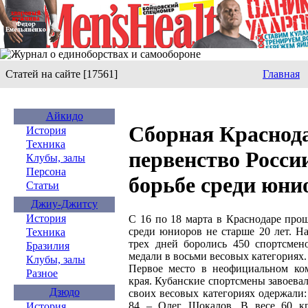
Статей на сайте [17561]
Главная
Айкидо
Сборная Краснод
История
Техника
первенство Росси
Клубы, залы
Персона
борьбе среди юни
Статьи
Джиу-Джитсу
История
С 16 по 18 марта в Краснодаре про
среди юниоров не старше 20 лет. Н
Техника
трех дней боролись 450 спортсмен
Бразилия
медали в восьми весовых категориях.
Клубы, залы
Первое место в неофициальном ком
Разное
края. Кубанские спортсмены завоевали
Дзюдо
своих весовых категориях одержали:
84 – Олег Шокалов. В весе 60 кг
История