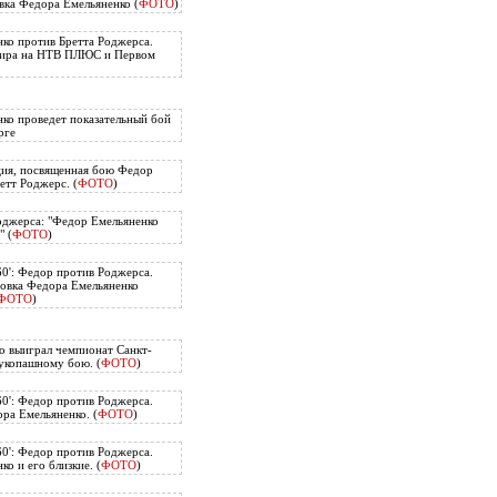
вка Федора Емельяненко (
ФОТО
)
ко против Бретта Роджерса.
нира на НТВ ПЛЮС и Первом
ко проведет показательный бой
рге
ия, посвященная бою Федор
етт Роджерс. (
ФОТО
)
оджерса: "Федор Емельяненко
" (
ФОТО
)
60': Федор против Роджерса.
овка Федора Емельяненко
ФОТО
)
о выиграл чемпионат Санкт-
укопашному бою. (
ФОТО
)
60': Федор против Роджерса.
ра Емельяненко. (
ФОТО
)
60': Федор против Роджерса.
о и его близкие. (
ФОТО
)