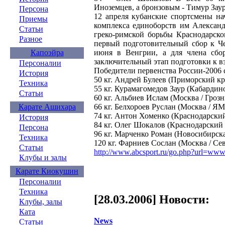
Иноземцев, а бронзовым - Тимур Зау
Персона
12 апреля кубанские спортсмены на
Приемы
комплекса единоборств им Александ
Статьи
греко-римской борьбы Краснодарско
Разное
первый подготовительный сбор к Че
июня в Венгрии, а для члена сбо
Капоэйра
заключительный этап подготовки к в
Персоналии
Победители первенства России-2006 с
История
50 кг. Андрей Булеев (Приморский кр
Техника
55 кг. Курамагомедов Заур (Кабардин
Статьи
60 кг. Альбиев Ислам (Москва / Грозн
66 кг. Белхороев Руслан (Москва / Я
Карате Ашихара
74 кг. Антон Хоменко (Краснодарский
История
84 кг. Олег Шокалов (Краснодарский 
Персона
96 кг. Марченко Роман (Новосибирска
Техника
120 кг. Фарниев Сослан (Москва / Се
Статьи
http://www.abcsport.ru/go.php?url=www
Клубы и залы
Карате Киокушин
Персоналии
Техника
[28.03.2006] Новости:
Клубы, залы
Ката
News
Статьи