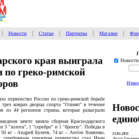
Новости
Статьи
Партнеры
Магазин
Фор
арского края выиграла
Новости
и по греко-римской
оров
Измен
шло первенство России по греко-римской борьбе
а трех коврах дворца спорта "Олимп" в течение
Ново
ов из 44 регионов страны, которые разыграли
едино
андном зачете заняла сборная Краснодарского
 3 "золота", 1 "серебро" и 1 "бронзу". Победы в
 50 кг - Андрей Булеев, 74 кг – Антон Хоменко,
13.02.2011
 серебряным призером первенства стал Иван
Федор Емельянен