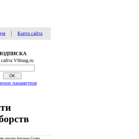
ум
Карта сайта
ПОДПИСКА
 сайта V8mag.ru
ение параметров
сти
борств
ко против Антонио Силвы.