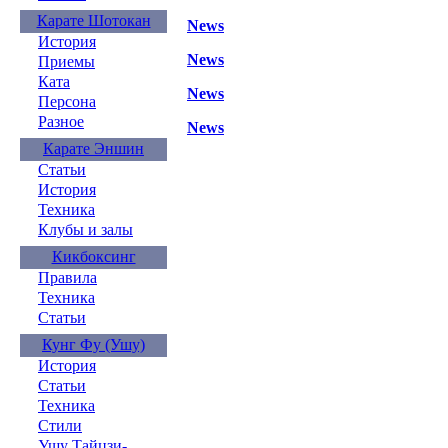
Карате Шотокан
News
История
News
Приемы
Ката
News
Персона
Разное
News
Карате Эншин
Статьи
История
Техника
Клубы и залы
Кикбоксинг
Правила
Техника
Статьи
Кунг Фу (Ушу)
История
Статьи
Техника
Стили
Ушу Тайцзи-