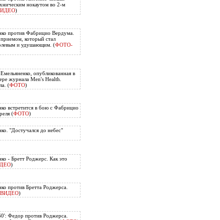
хническим нокаутом во 2-м
ВИДЕО
)
нко против Фабрицио Вердума.
приемом, который стал
олевым и удушающим. (
ФОТО-
 Емельяненко, опубликованная в
ере журнала Men's Health.
а. (
ФОТО
)
ко встретится в бою с Фабрицио
еля (
ФОТО
)
ко. "Достучался до небес"
ко - Бретт Роджерс. Как это
ДЕО
)
ко против Бретта Роджерса.
ВИДЕО
)
60': Федор против Роджерса.