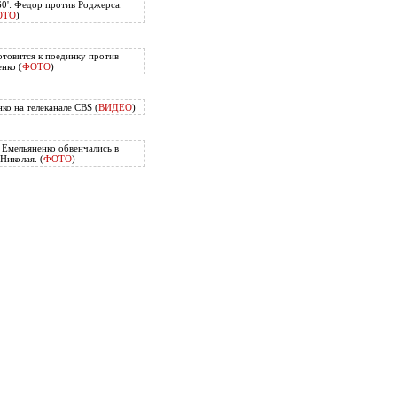
60': Федор против Роджерса.
ОТО
)
отовится к поединку против
нко (
ФОТО
)
ко на телеканале CBS (
ВИДЕО
)
Емельяненко обвенчались в
Николая. (
ФОТО
)