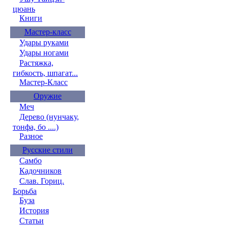
цюань
Книги
Мастер-класс
Удары руками
Удары ногами
Растяжка,
гибкость, шпагат...
Мастер-Класс
Оружие
Меч
Дерево (нунчаку,
тонфа, бо ....)
Разное
Русские стили
Самбо
Кадочников
Слав. Гориц.
Борьба
Буза
История
Статьи