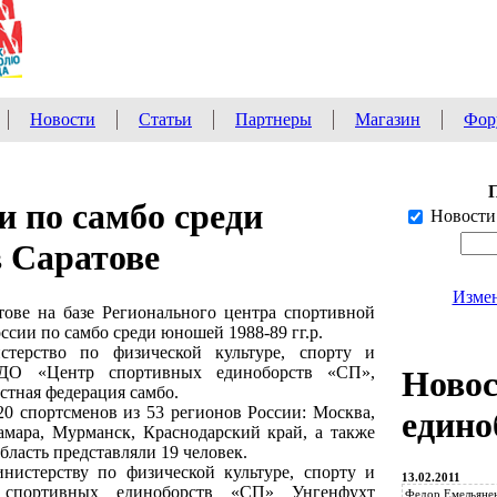
Новости
Статьи
Партнеры
Магазин
Фор
и по самбо среди
Новости
 Саратове
Измен
тове на базе Регионального центра спортивной
ссии по самбо среди юношей 1988-89 гг.р.
стерство по физической культуре, спорту и
УДО «Центр спортивных единоборств «СП»,
Ново
стная федерация самбо.
20 спортсменов из 53 регионов России: Москва,
едино
Самара, Мурманск, Краснодарский край, а также
бласть представляли 19 человек.
нистерству по физической культуре, спорту и
13.02.2011
спортивных единоборств «СП» Унгенфухт
Федор Емельянен