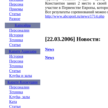
Константин занял 2 место в своей
Персона
участие в Первенстве Европы, которо
Приемы
Все результаты соревнований можно
Статьи
http://www.abcsport.ru/news/1714.php
Разное
Капоэйра
Персоналии
История
[22.03.2006] Новости:
Техника
Статьи
News
Карате Ашихара
История
News
Персона
Техника
Статьи
Клубы и залы
Карате Киокушин
Персоналии
Техника
Клубы, залы
Ката
Статьи