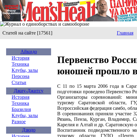
Статей на сайте [17561]
Главная
Айкидо
Первенство Росси
История
Техника
юношей прошло в
Клубы, залы
Персона
Статьи
С 11 по 15 марта 2006 года в Сара
Джиу-Джитсу
подготовки проведено Первенство Ро
Организаторы соревнований: мини
История
туризму Саратовской области, Г
Техника
Всероссийская федерация самбо, обла
Бразилия
В соревнованиях приняли участие 3
Клубы, залы
Рязань, Пенза, Курган, Владимир, 
Разное
Карелия и Алтай и др. Саратовскую о
Дзюдо
Воспитанник подведомственного ми
туризму области ГУДО «Центр 
История