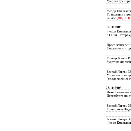
Ударная трениро
Федор Емельянен
Трансляция тур
канале (
ВИДЕО
)
30.10.2009
Федор Емельянен
в Санкт-Петербу
Пресс-конференц
Емельяненко - Бр
Тренер Бретта Р
будет шокирован
Боевой Лагерь 3
Утренняя тренир
(продолжение) (
28.10.2009
Иван Емельяненк
Петербурга по р
Боевой Лагерь 3
Тренировка Федо
Боевой Лагерь 3
Федор Емельяненк