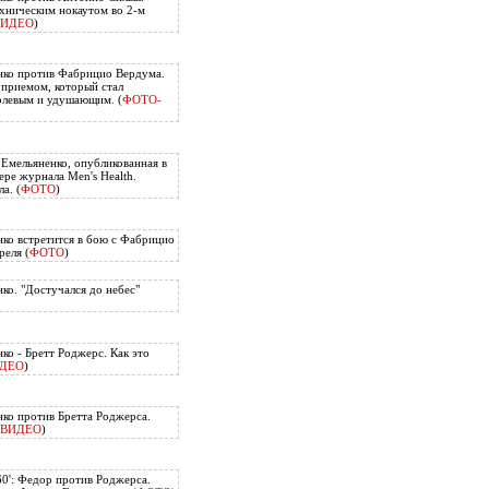
хническим нокаутом во 2-м
ВИДЕО
)
нко против Фабрицио Вердума.
приемом, который стал
олевым и удушающим. (
ФОТО-
 Емельяненко, опубликованная в
ере журнала Men's Health.
а. (
ФОТО
)
ко встретится в бою с Фабрицио
еля (
ФОТО
)
ко. "Достучался до небес"
ко - Бретт Роджерс. Как это
ДЕО
)
ко против Бретта Роджерса.
ВИДЕО
)
60': Федор против Роджерса.