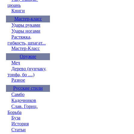
цюань
Книги
Мастер-класс
Удары руками
Удары ногами
Растяжка,
гибкость, шпагат...
Мастер-Класс
Оружие
Меч
Дерево (нунчаку,
тонфа, бо ....)
Разное
Русские стили
Самбо
Кадочников
Слав. Гориц.
Борьба
Буза
История
Статьи