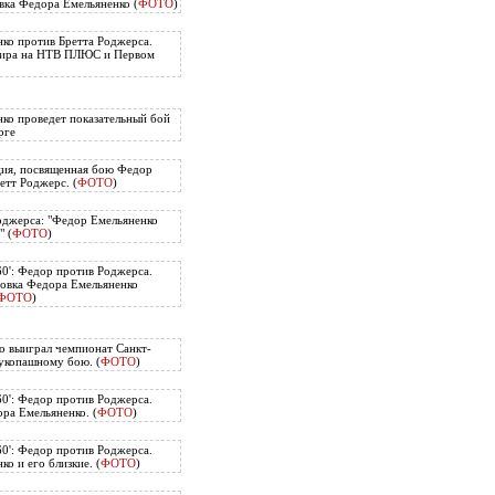
вка Федора Емельяненко (
ФОТО
)
ко против Бретта Роджерса.
нира на НТВ ПЛЮС и Первом
ко проведет показательный бой
рге
ия, посвященная бою Федор
етт Роджерс. (
ФОТО
)
оджерса: "Федор Емельяненко
" (
ФОТО
)
60': Федор против Роджерса.
овка Федора Емельяненко
ФОТО
)
о выиграл чемпионат Санкт-
укопашному бою. (
ФОТО
)
60': Федор против Роджерса.
ра Емельяненко. (
ФОТО
)
60': Федор против Роджерса.
о и его близкие. (
ФОТО
)