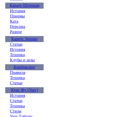
Карате Шотокан
История
Приемы
Ката
Персона
Разное
Карате Эншин
Статьи
История
Техника
Клубы и залы
Кикбоксинг
Правила
Техника
Статьи
Кунг Фу (Ушу)
История
Статьи
Техника
Стили
Ушу Тайцзи-