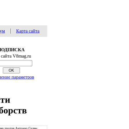
ум
Карта сайта
ПОДПИСКА
 сайта V8mag.ru
ение параметров
сти
борств
ко против Антонио Силвы.