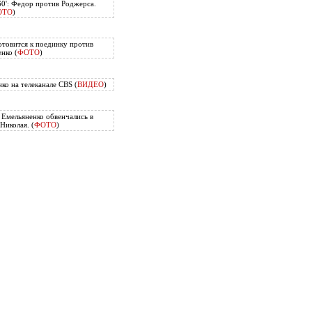
60': Федор против Роджерса.
ОТО
)
отовится к поединку против
нко (
ФОТО
)
ко на телеканале CBS (
ВИДЕО
)
Емельяненко обвенчались в
Николая. (
ФОТО
)