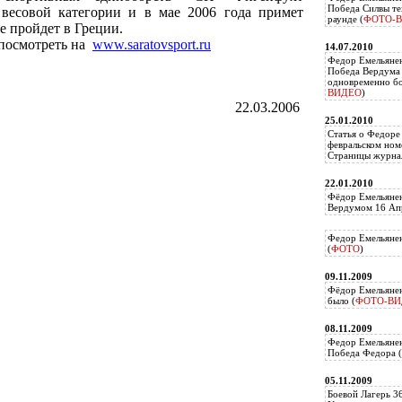
Победа Силвы те
 весовой категории и в мае 2006 года примет
раунде (
ФОТО-
е пройдет в Греции.
 посмотреть на
www.saratovsport.ru
14.07.2010
Федор Емельяне
Победа Вердума 
одновременно б
ВИДЕО
)
22.03.2006
25.01.2010
Статья о Федоре
февральском ном
Страницы журнал
22.01.2010
Фёдор Емельянен
Вердумом 16 Апр
Федор Емельянен
(
ФОТО
)
09.11.2009
Фёдор Емельянен
было (
ФОТО-ВИ
08.11.2009
Федор Емельянен
Победа Федора (
05.11.2009
Боевой Лагерь 3