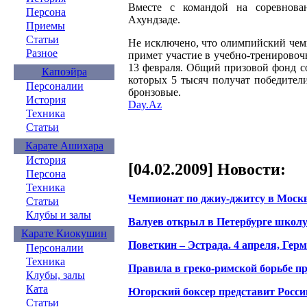
Вместе с командой на соревнова
Персона
Ахундзаде.
Приемы
Статьи
Не исключено, что олимпийский чем
Разное
примет участие в учебно-тренировоч
13 февраля. Общий призовой фонд со
Капоэйра
которых 5 тысяч получат победители
Персоналии
бронзовые.
История
Day.Az
Техника
Статьи
Карате Ашихара
История
[04.02.2009] Новости:
Персона
Техника
Чемпионат по джиу-джитсу в Москве
Статьи
Клубы и залы
Валуев открыл в Петербурге школу
Карате Киокушин
Поветкин – Эстрада. 4 апреля, Гер
Персоналии
Техника
Правила в греко-римской борьбе п
Клубы, залы
Ката
Югорский боксер представит Росс
Статьи