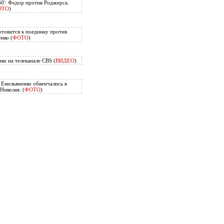
60': Федор против Роджерса.
ОТО
)
отовится к поединку против
нко (
ФОТО
)
ко на телеканале CBS (
ВИДЕО
)
Емельяненко обвенчались в
Николая. (
ФОТО
)