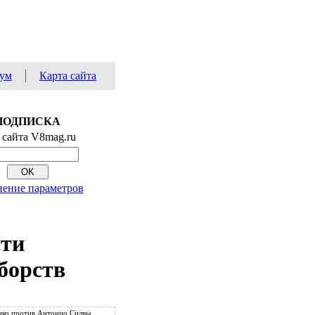
ум
Карта сайта
ПОДПИСКА
 сайта V8mag.ru
ение параметров
сти
борств
ко против Антонио Силвы.