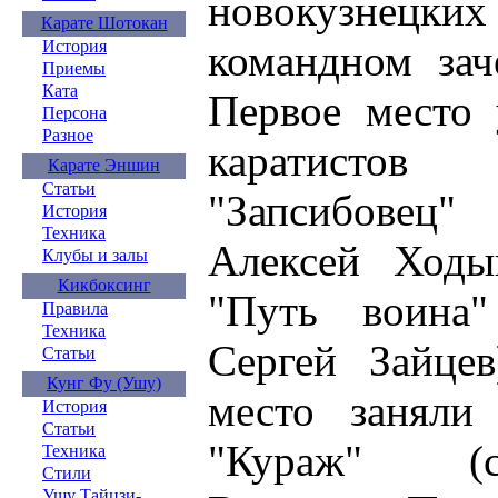
новокузнецких
Карате Шотокан
командном зач
История
Приемы
Ката
Первое место 
Персона
Разное
каратисто
Карате Эншин
Статьи
"Запсибовец"
История
Техника
Алексей Ходы
Клубы и залы
Кикбоксинг
"Путь воина"
Правила
Техника
Сергей Зайцев
Статьи
Кунг Фу (Ушу)
место заняли
История
Статьи
"Кураж" (с
Техника
Стили
Ушу Тайцзи-