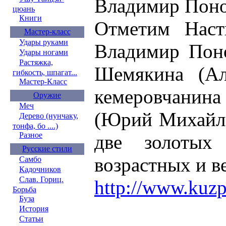
Владимир Поно
цюань
Книги
Отметим Наст
Мастер-класс
Удары руками
Владимир Поно
Удары ногами
Растяжка,
Шемякина (Ал
гибкость, шпагат...
Мастер-Класс
кемеровчанин
Оружие
Меч
(Юрий Михайло
Дерево (нунчаку,
тонфа, бо ....)
Разное
две золотых
Русские стили
возрастных и в
Самбо
Кадочников
Слав. Гориц.
http://www.kuzp
Борьба
Буза
История
Статьи