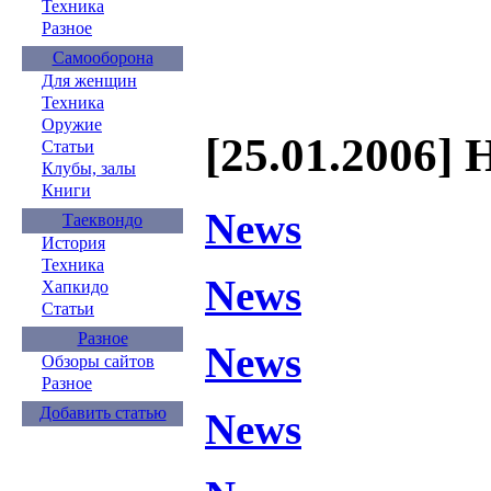
Техника
Разное
Самооборона
Для женщин
Техника
Оружие
[25.01.2006] 
Статьи
Клубы, залы
Книги
News
Таеквондо
История
Техника
News
Хапкидо
Статьи
Разное
News
Обзоры сайтов
Разное
Добавить статью
News