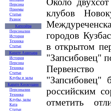
Около двухсот
Персона
Приемы
клубов Новоку
Статьи
Разное
Междуреченска
Капоэйра
Персоналии
городов Кузба
История
Техника
в открытом пе
Статьи
Карате Ашихара
"Запсибовец" п
История
Персона
Первенств
Техника
Статьи
"Запсибовец" 
Клубы и залы
Карате Киокушин
российским со
Персоналии
Техника
отметить отл
Клубы, залы
Ката
Статьи