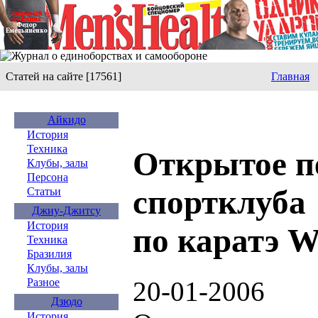
Статей на сайте [17561]
Главная
Айкидо
История
Техника
Открытое п
Клубы, залы
Персона
спортклуба
Статьи
Джиу-Джитсу
История
по каратэ 
Техника
Бразилия
Клубы, залы
20-01-2006
Разное
Дзюдо
История