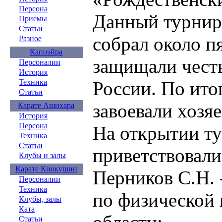
Персона
Данный турнир 
Приемы
Статьи
собрал около п
Разное
Капоэйра
защищали честь
Персоналии
История
России. По ито
Техника
Статьи
завоевали хозяе
Карате Ашихара
История
Персона
На открытии т
Техника
Статьи
приветствовали
Клубы и залы
Карате Киокушин
Перников С.Н. 
Персоналии
Техника
по физической 
Клубы, залы
Ката
Статьи