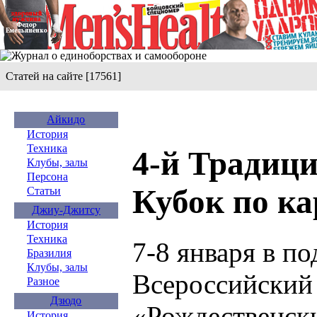
Статей на сайте [17561]
Айкидо
История
Техника
4-й Традиц
Клубы, залы
Персона
Кубок по ка
Статьи
Джиу-Джитсу
История
Техника
7-8 января в 
Бразилия
Клубы, залы
Всероссийский 
Разное
Дзюдо
«Рождественск
История