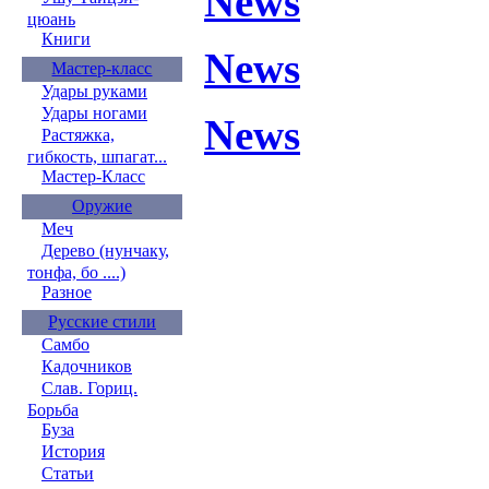
News
цюань
Книги
News
Мастер-класс
Удары руками
Удары ногами
News
Растяжка,
гибкость, шпагат...
Мастер-Класс
Оружие
Меч
Дерево (нунчаку,
тонфа, бо ....)
Разное
Русские стили
Самбо
Кадочников
Слав. Гориц.
Борьба
Буза
История
Статьи