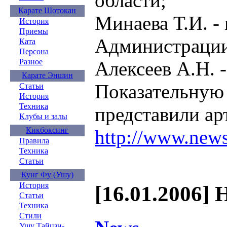
области;
Карате Шотокан
Минаева Т.И. -
История
Приемы
Администрации
Ката
Персона
Разное
Алексеев А.Н.
Карате Эншин
Показательную
Статьи
История
Техника
представили а
Клубы и залы
Кикбоксинг
http://www.new
Правила
Техника
Статьи
Кунг Фу (Ушу)
История
[16.01.2006] 
Статьи
Техника
Стили
Ушу Тайцзи-