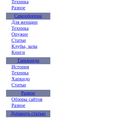
Техника
Разное
Самооборона
Для женщин
Техника
Оружие
Статьи
Клубы, залы
Книги
Таеквондо
История
Техника
Хапкидо
Статьи
Разное
Обзоры сайтов
Разное
Добавить статью