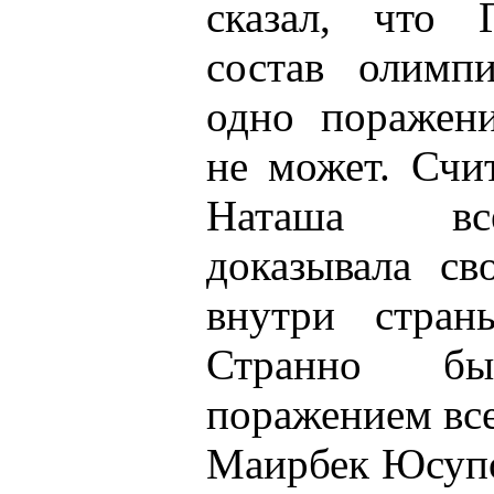
сказал, что 
состав олимп
одно поражени
не может. Счи
Наташа все
доказывала св
внутри стра
Странно б
поражением все
Маирбек Юсупо