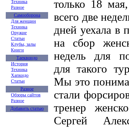
только 18 мая
Техника
Разное
всего две недел
Самооборона
Для женщин
дней уехала в
Техника
Оружие
Статьи
на сбор женс
Клубы, залы
Книги
недель для по
Таеквондо
История
для такого ту
Техника
Хапкидо
Мы это понима
Статьи
Разное
стали форсиро
Обзоры сайтов
Разное
тренер женск
Добавить статью
Сергей Алекс