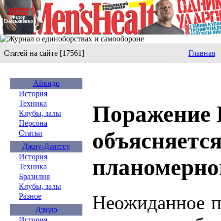
Статей на сайте [17561]
Главная
Айкидо
История
Техника
Поражение 
Клубы, залы
Персона
объясняется
Статьи
Джиу-Джитсу
История
планомерно
Техника
Бразилия
Клубы, залы
Неожиданное п
Разное
Дзюдо
История