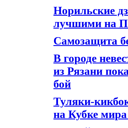
Норильские д
лучшими на П
Самозащита б
В городе неве
из Рязани по
бой
Туляки-кикбо
на Кубке мира