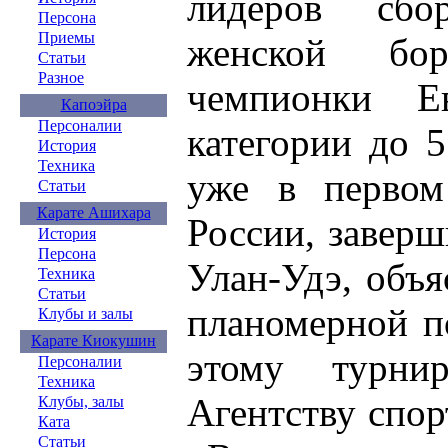
лидеров сб
Персона
Приемы
женской бор
Статьи
Разное
чемпионки Е
Капоэйра
Персоналии
категории до 
История
Техника
уже в первом
Статьи
Карате Ашихара
России, завер
История
Персона
Улан-Удэ, объя
Техника
Статьи
планомерной п
Клубы и залы
Карате Киокушин
этому турни
Персоналии
Техника
Агентству спо
Клубы, залы
Ката
Статьи