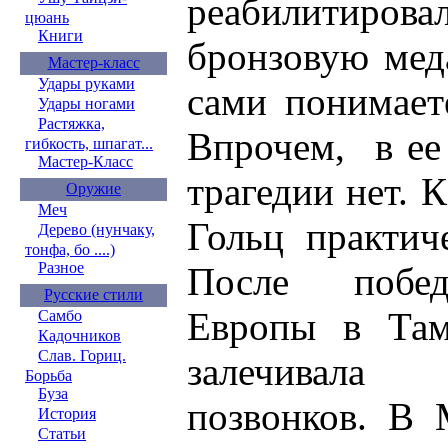
реабилитиро
цюань
Книги
бронзовую меда
Мастер-класс
Удары руками
сами понимает
Удары ногами
Растяжка,
Впрочем, в ее
гибкость, шпагат...
Мастер-Класс
трагедии нет. 
Оружие
Меч
Гольц практич
Дерево (нунчаку,
тонфа, бо ....)
Разное
После побед
Русские стили
Европы в Там
Самбо
Кадочников
Слав. Гориц.
залечивала
Борьба
Буза
позвонков. В 
История
Статьи