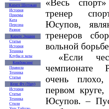
«Весь спорт»
Карате Шотокан
тренер спор
История
Приемы
Ката
Юсупов, явл
Персона
Разное
тренеров сбо
Карате Эншин
Статьи
вольной борьбе
История
Техника
«Если чест
Клубы и залы
Кикбоксинг
чемпионате Р
Правила
Техника
очень плохо,
Статьи
Кунг Фу (Ушу)
первом круге,
История
Статьи
Юсупов. – Пус
Техника
Стили
Ушу Тайцзи-