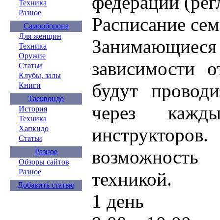
федераций (рег
Техника
Разное
Расписание сем
Самооборона
Для женщин
Занимающиеся
Техника
Оружие
зависимости о
Статьи
Клубы, залы
будут проводи
Книги
Таеквондо
через кажд
История
Техника
инструкторо
Хапкидо
Статьи
возможность 
Разное
Обзоры сайтов
Разное
техникой.
Добавить статью
1 день