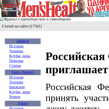
Статей на сайте [17561]
Айкидо
История
Техника
Российская
Клубы, залы
Персона
приглашает
Статьи
Джиу-Джитсу
История
Техника
Российская Фе
Бразилия
Клубы, залы
принять участ
Разное
Дзюдо
джиу-джитсу,
История