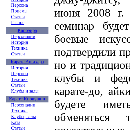
Персона
июня 2008 г. 
Приемы
Статьи
семинар буде
Разное
Капоэйра
боевые искус
Персоналии
История
подтвердили пр
Техника
Статьи
но и традицио
Карате Ашихара
История
Персона
клубы и феде
Техника
Статьи
карате-до, айк
Клубы и залы
Карате Киокушин
будете имет
Персоналии
Техника
обменяться 
Клубы, залы
Ката
Статьи