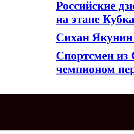
Российские дз
на этапе Кубк
Сихан Якунин 
Спортсмен из 
чемпионом пе