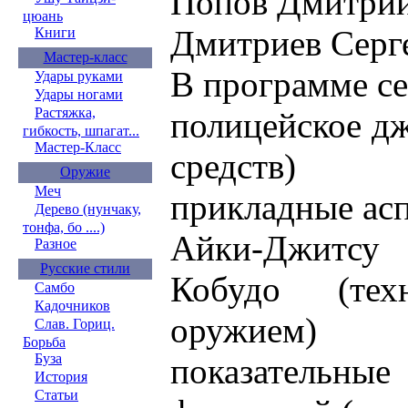
Попов Дмитрий
цюань
Дмитриев Серге
Книги
Мастер-класс
В программе с
Удары руками
Удары ногами
Растяжка,
полицейское дж
гибкость, шпагат...
Мастер-Класс
средств)
Оружие
Меч
прикладные ас
Дерево (нунчаку,
тонфа, бо ....)
Айки-Джитсу
Разное
Русские стили
Кобудо (тех
Самбо
Кадочников
оружием)
Слав. Гориц.
Борьба
Буза
показательны
История
Статьи