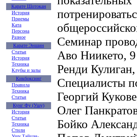
показатель
Карате Шотокан
потренирова
История
Приемы
общероссийско
Ката
Персона
Разное
Семинар прово
Карате Эншин
Аво Ниикето, 9
Статьи
История
Техника
Ренди Кулиган,
Клубы и залы
Кикбоксинг
Специалисты по
Правила
Техника
Георгий Кукове
Статьи
Кунг Фу (Ушу)
Олег Панкратов
История
Статьи
Бойко Александ
Техника
Стили
Ушу Тайцзи-