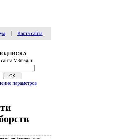
ум
Карта сайта
ПОДПИСКА
 сайта V8mag.ru
ение параметров
сти
борств
ко против Антонио Силвы.