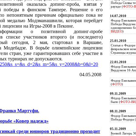
Победа Силвы те
зитивной оказалась допинг-проба, взятая у
раунде (
ФОТО-
й победы в финском Тампере. Решение о его
 по непонятным причинам официально пока не
14.07.2010
отой медалью Модзманашвили, которая перейдет
Федор Емельяне
Победа Вердума 
 лицензии на Игры-2008 в Пекине.
одновременно б
нформации о позитивной допинг-пробе
ВИДЕО
)
в списке участников второго (и последнего)
25.01.2010
орый сегодня, 2 мая, стартовал в Варшаве,
Статья о Федоре
са Модебадзе. В борьбе олимпийские лицензии
февральском ном
ели стран, уже гарантировавших себе участие в
Страницы журнал
ных турнирах не допускаются.
22.01.2010
?id=14250&s_s=&s_d=2&s_m=5&s_y=2008&b=0&l=20
Фёдор Емельянен
Вердумом 16 Апр
04.05.2008
Федор Емельянен
(
ФОТО
)
09.11.2009
Фёдор Емельянен
было (
ФОТО-ВИ
 Франко Мартуфи.
08.11.2009
Федор Емельянен
Победа Федора (
борьбе «Ковер надежд»
05.11.2009
усинкай среди юниоров традиционно проходит
Боевой Лагерь 3