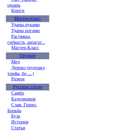
цюань
Книги
Мастер-класс
Удары руками
Удары ногами
Растяжка,
гибкость, шпагат...
Мастер-Класс
Оружие
Меч
Дерево (нунчаку,
тонфа, бо ....)
Разное
Русские стили
Самбо
Кадочников
Слав. Гориц.
Борьба
Буза
История
Статьи