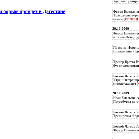
Ударная трениро
 борьбе пройдет в Дагестане
Федор Емельянен
Трансляция тур
канале (
ВИДЕО
)
30.10.2009
Федор Емельянен
в Санкт-Петербу
Пресс-конференц
Емельяненко - Бр
Тренер Бретта Р
будет шокирован
Боевой Лагерь 3
Утренняя тренир
(продолжение) (
28.10.2009
Иван Емельяненк
Петербурга по р
Боевой Лагерь 3
Тренировка Федо
Боевой Лагерь 3
Федор Емельяненк