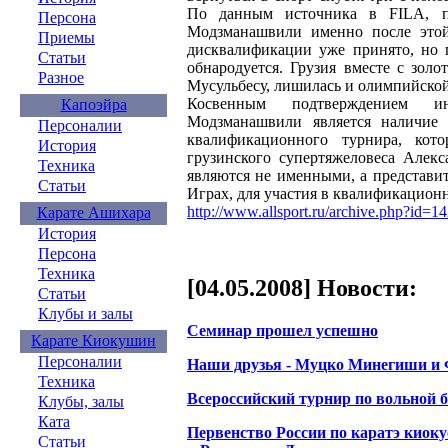
По данным источника в FILA, по
Персона
Модзманашвили именно после это
Приемы
дисквалификации уже принято, но
Статьи
обнародуется. Грузия вместе с зол
Разное
Мусульбесу, лишилась и олимпийской
Косвенным подтверждением и
Капоэйра
Модзманашвили является наличие 
Персоналии
квалификационного турнира, кот
История
грузинского супертяжеловеса Алек
Техника
являются не именными, а представит
Статьи
Играх, для участия в квалификацион
http://www.allsport.ru/archive.php
Карате Ашихара
История
Персона
Техника
[04.05.2008] Новости:
Статьи
Клубы и залы
Семинар прошел успешно
Карате Киокушин
Персоналии
Наши друзья - Муцко Минегиши и
Техника
Всероссийский турнир по вольной 
Клубы, залы
Ката
Первенство России по каратэ киок
Статьи