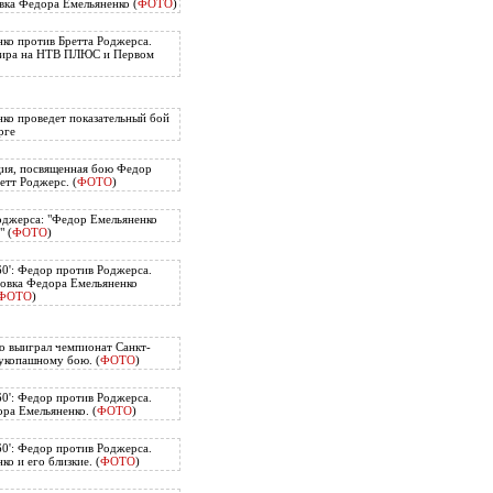
вка Федора Емельяненко (
ФОТО
)
ко против Бретта Роджерса.
нира на НТВ ПЛЮС и Первом
ко проведет показательный бой
рге
ия, посвященная бою Федор
етт Роджерс. (
ФОТО
)
оджерса: "Федор Емельяненко
" (
ФОТО
)
60': Федор против Роджерса.
овка Федора Емельяненко
ФОТО
)
о выиграл чемпионат Санкт-
укопашному бою. (
ФОТО
)
60': Федор против Роджерса.
ра Емельяненко. (
ФОТО
)
60': Федор против Роджерса.
о и его близкие. (
ФОТО
)