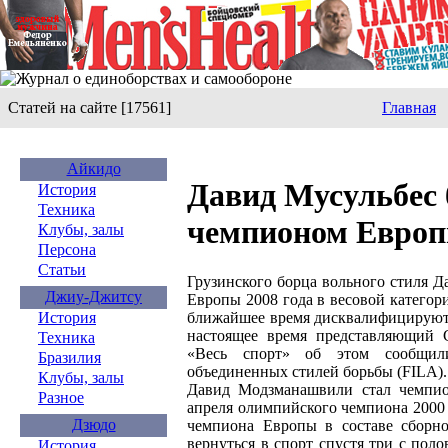
Статей на сайте [17561]
Главная
Айкидо
Давид Мусульбес 
История
Техника
чемпионом Европ
Клубы, залы
Персона
Статьи
Грузинского борца вольного стиля 
Джиу-Джитсу
Европы 2008 года в весовой категор
ближайшее время дисквалифицируют.
История
настоящее время представляющий 
Техника
«Весь спорт» об этом сообщил
Бразилия
объединенных стилей борьбы (FILA).
Клубы, залы
Давид Модзманашвили стал чемпио
Разное
апреля олимпийского чемпиона 2000 
Дзюдо
чемпиона Европы в составе сборн
вернуться в спорт спустя три с поло
История