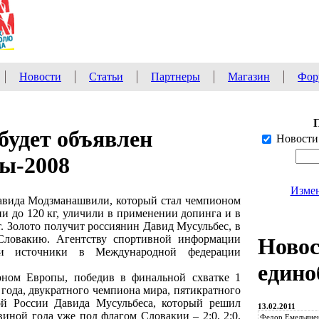
Новости
Статьи
Партнеры
Магазин
Фор
будет объявлен
Новости
ы-2008
Измен
Давида Модзманашвили, который стал чемпионом
ии до 120 кг, уличили в применении допинга и в
 Золото получит россиянин Давид Мусульбес, в
Словакию. Агентству спортивной информации
Ново
и источники в Международной федерации
едино
ном Европы, победив в финальной схватке 1
года, двукратного чемпиона мира, пятикратного
ой России Давида Мусульбеса, который решил
13.02.2011
виной года уже под флагом Словакии – 2:0, 2:0.
Федор Емельянен