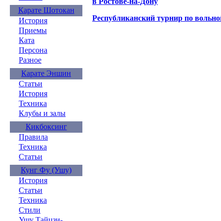
в Ростове-на-Дону
Карате Шотокан
Республиканский турнир по вольной
История
Приемы
Ката
Персона
Разное
Карате Эншин
Статьи
История
Техника
Клубы и залы
Кикбоксинг
Правила
Техника
Статьи
Кунг Фу (Ушу)
История
Статьи
Техника
Стили
Ушу Тайцзи-