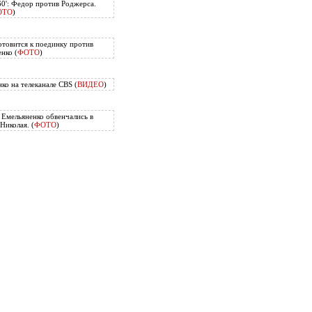
60': Федор против Роджерса.
ОТО
)
отовится к поединку против
нко (
ФОТО
)
ко на телеканале CBS (
ВИДЕО
)
Емельяненко обвенчались в
Николая. (
ФОТО
)