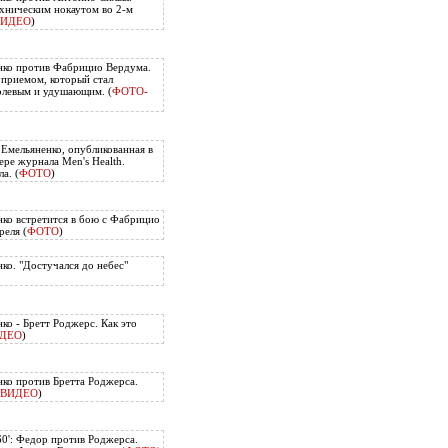
хническим нокаутом во 2-м
ВИДЕО
)
нко против Фабрицио Вердума.
приемом, который стал
олевым и удушающим. (
ФОТО-
 Емельяненко, опубликованная в
ере журнала Men's Health.
а. (
ФОТО
)
ко встретится в бою с Фабрицио
еля (
ФОТО
)
ко. "Достучался до небес"
ко - Бретт Роджерс. Как это
ДЕО
)
ко против Бретта Роджерса.
ВИДЕО
)
60': Федор против Роджерса.