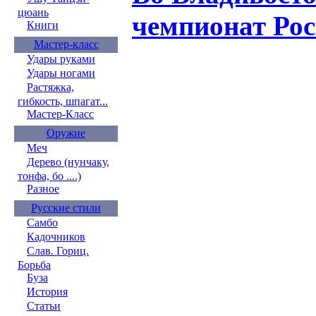
цюань
чемпионат Рос
Книги
Мастер-класс
Удары руками
Удары ногами
Растяжка,
гибкость, шпагат...
Мастер-Класс
Оружие
Меч
Дерево (нунчаку,
тонфа, бо ....)
Разное
Русские стили
Самбо
Кадочников
Слав. Гориц.
Борьба
Буза
История
Статьи