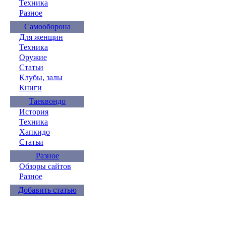
Техника
Разное
Самооборона
Для женщин
Техника
Оружие
Статьи
Клубы, залы
Книги
Таеквондо
История
Техника
Хапкидо
Статьи
Разное
Обзоры сайтов
Разное
Добавить статью