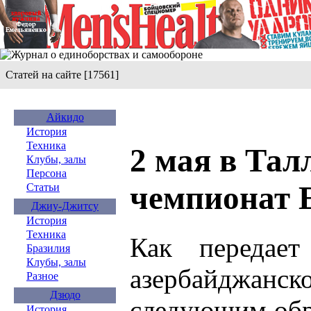
Статей на сайте [17561]
Айкидо
История
Техника
2 мая в Тал
Клубы, залы
Персона
чемпионат 
Статьи
Джиу-Джитсу
История
Техника
Как передает 
Бразилия
Клубы, залы
азербайджанс
Разное
Дзюдо
следующим обр
История