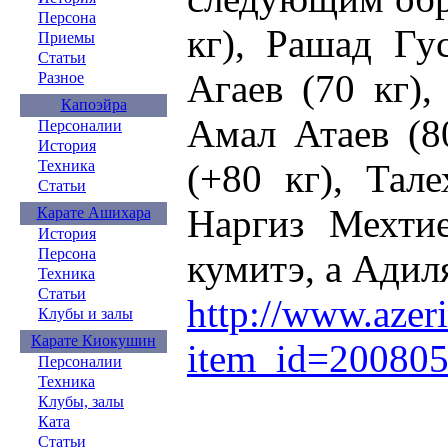
Персона
кг), Рашад Гу
Приемы
Статьи
Агаев (70 кг)
Разное
Капоэйра
Амал Атаев (8
Персоналии
История
(+80 кг), Тал
Техника
Статьи
Наргиз Мехтие
Карате Ашихара
История
Персона
кумитэ, а Адиля
Техника
Статьи
http://www.azeri
Клубы и залы
Карате Киокушин
item_id=20080
Персоналии
Техника
Клубы, залы
Ката
Статьи