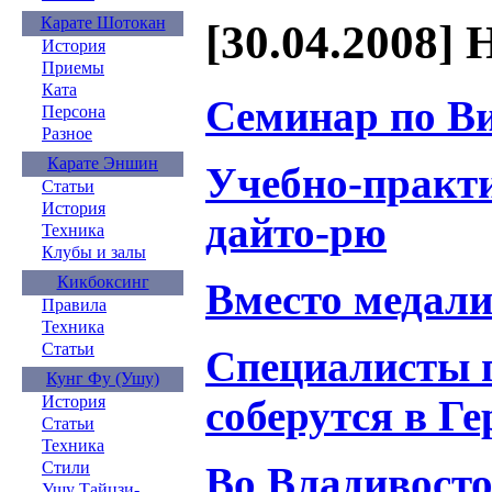
Карате Шотокан
[30.04.2008] 
История
Приемы
Ката
Семинар по В
Персона
Разное
Карате Эншин
Учебно-практ
Статьи
История
дайто-рю
Техника
Клубы и залы
Кикбоксинг
Вместо медали
Правила
Техника
Статьи
Специалисты 
Кунг Фу (Ушу)
соберутся в Г
История
Статьи
Техника
Стили
Во Владивосто
Ушу Тайцзи-