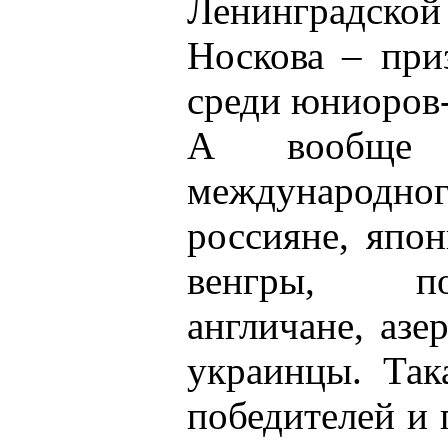
Ленинградск
Носкова – при
среди юниоров
А вообще л
международн
россияне, япо
венгры, по
англичане, азе
украинцы. Так
победителей и 