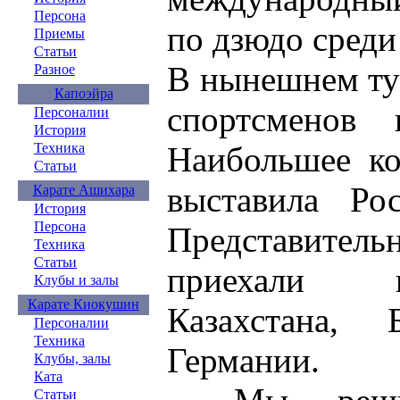
Персона
по дзюдо среди
Приемы
Статьи
В нынешнем ту
Разное
Капоэйра
спортсменов
Персоналии
История
Наибольшее ко
Техника
Статьи
выставила Ро
Карате Ашихара
История
Персона
Представит
Техника
Статьи
приехали и
Клубы и залы
Карате Киокушин
Казахстана, 
Персоналии
Техника
Германии.
Клубы, залы
Ката
Статьи