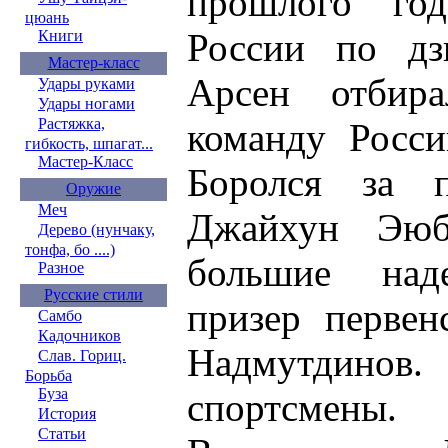
прошлого год
цюань
России по дз
Книги
Мастер-класс
Арсен отбир
Удары руками
Удары ногами
Растяжка,
команду Росси
гибкость, шпагат...
Мастер-Класс
Боролся за 
Оружие
Меч
Джайхун Эюб
Дерево (нунчаку,
тонфа, бо ....)
большие над
Разное
Русские стили
призер перве
Самбо
Кадочников
Надмутдин
Слав. Гориц.
Борьба
Буза
спортсмены.
История
Статьи