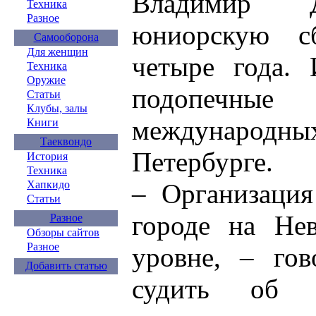
Владимир Д
Техника
Разное
юниорскую с
Самооборона
Для женщин
четыре года.
Техника
Оружие
подопечн
Статьи
Клубы, залы
междунаро
Книги
Таеквондо
Петербурге.
История
Техника
– Организация
Хапкидо
Статьи
городе на Не
Разное
Обзоры сайтов
Разное
уровне, – го
Добавить статью
судить об 