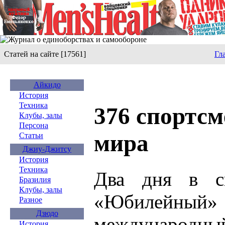
Статей на сайте [17561]
Гл
Айкидо
История
Техника
376 спортсм
Клубы, залы
Персона
мира
Статьи
Джиу-Джитсу
История
Техника
Два дня в сп
Бразилия
Клубы, залы
«Юбилейны
Разное
Дзюдо
международны
История