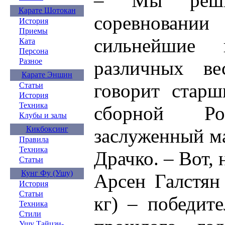
– Мы реши
Карате Шотокан
соревнован
История
Приемы
сильнейшие
Ката
Персона
Разное
различных ве
Карате Эншин
говорит стар
Статьи
История
Техника
сборной Р
Клубы и залы
Кикбоксинг
заслуженный м
Правила
Техника
Драчко. – Вот,
Статьи
Кунг Фу (Ушу)
Арсен Галстян 
История
Статьи
кг) – победит
Техника
Стили
Ушу Тайцзи-