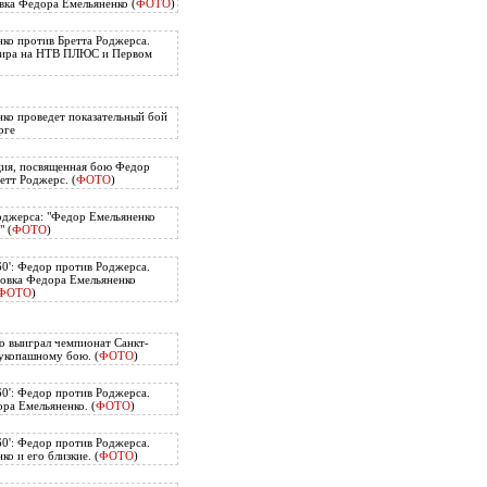
вка Федора Емельяненко (
ФОТО
)
ко против Бретта Роджерса.
нира на НТВ ПЛЮС и Первом
ко проведет показательный бой
рге
ия, посвященная бою Федор
етт Роджерс. (
ФОТО
)
оджерса: "Федор Емельяненко
" (
ФОТО
)
60': Федор против Роджерса.
овка Федора Емельяненко
ФОТО
)
о выиграл чемпионат Санкт-
укопашному бою. (
ФОТО
)
60': Федор против Роджерса.
ра Емельяненко. (
ФОТО
)
60': Федор против Роджерса.
о и его близкие. (
ФОТО
)