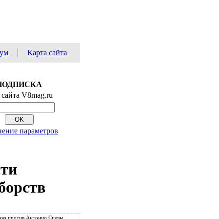
ум
Карта сайта
ПОДПИСКА
 сайта V8mag.ru
ение параметров
сти
борств
ко против Антонио Силвы.