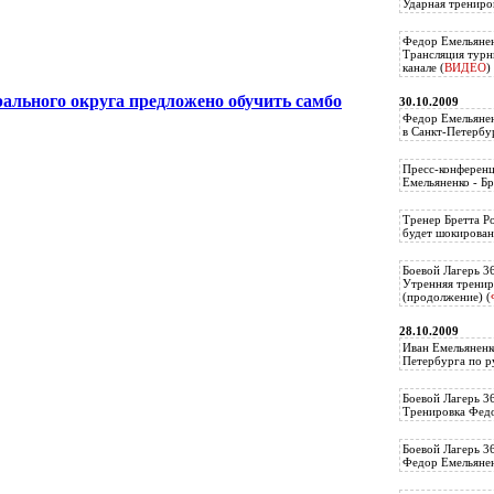
Ударная трениро
Федор Емельянен
Трансляция тур
канале (
ВИДЕО
)
ального округа предложено обучить самбо
30.10.2009
Федор Емельянен
в Санкт-Петербу
Пресс-конференц
Емельяненко - Бр
Тренер Бретта Р
будет шокирован
Боевой Лагерь 3
Утренняя тренир
(продолжение) (
28.10.2009
Иван Емельяненк
Петербурга по р
Боевой Лагерь 3
Тренировка Федо
Боевой Лагерь 3
Федор Емельяненк