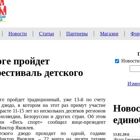
Новости
Статьи
Партнеры
Магазин
Фор
ге пройдет
Новости
естиваль детского
Измен
рге пройдет традиционный, уже 13-й по счету
дзюдо, в котором на этот раз примут участие
Ново
асте 11-15 лет из нескольких десятков регионов
инляндии, Белоруссии и других стран. Об этом
едино
ии «Весь спорт» сообщил вице-президент
Виктор Яковлев.
ского дзюдо проходит по одной, годами
13.02.2011
Виктор Яковлев. – 22 марта на десяти татами
Федор Емельянен