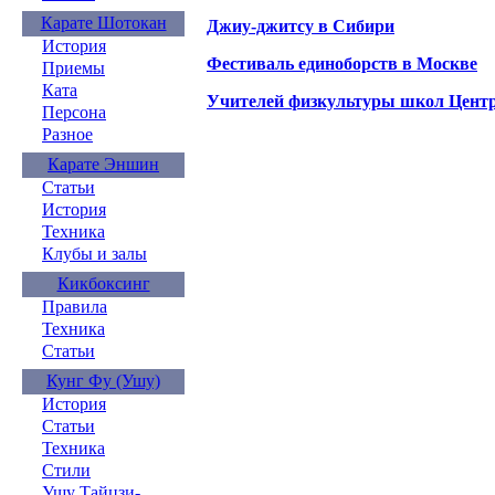
Карате Шотокан
Джиу-джитсу в Сибири
История
Фестиваль единоборств в Москве
Приемы
Ката
Учителей физкультуры школ Центр
Персона
Разное
Карате Эншин
Статьи
История
Техника
Клубы и залы
Кикбоксинг
Правила
Техника
Статьи
Кунг Фу (Ушу)
История
Статьи
Техника
Стили
Ушу Тайцзи-