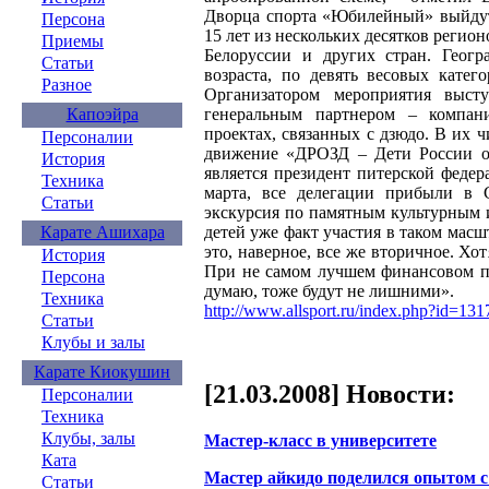
Дворца спорта «Юбилейный» выйдут 
Персона
15 лет из нескольких десятков регио
Приемы
Белоруссии и других стран. Геог
Статьи
возраста, по девять весовых кате
Разное
Организатором мероприятия выст
генеральным партнером – компан
Капоэйра
проектах, связанных с дзюдо. В их ч
Персоналии
движение «ДРОЗД – Дети России об
История
является президент питерской феде
Техника
марта, все делегации прибыли в 
Статьи
экскурсия по памятным культурным 
детей уже факт участия в таком мас
Карате Ашихара
это, наверное, все же вторичное. Хо
История
При не самом лучшем финансовом по
Персона
думаю, тоже будут не лишними».
Техника
http://www.allsport.ru/index.php?id=131
Статьи
Клубы и залы
Карате Киокушин
[21.03.2008] Новости:
Персоналии
Техника
Клубы, залы
Мастер-класс в университете
Ката
Мастер айкидо поделился опытом 
Статьи