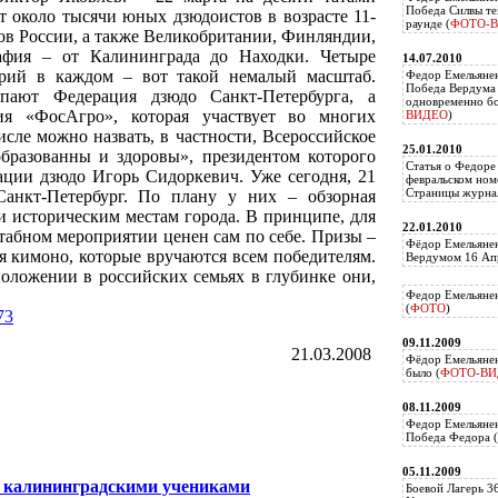
Победа Силвы те
около тысячи юных дзюдоистов в возрасте 11-
раунде (
ФОТО-
нов России, а также Великобритании, Финляндии,
рафия – от Калининграда до Находки. Четыре
14.07.2010
горий в каждом – вот такой немалый масштаб.
Федор Емельяне
Победа Вердума 
упают Федерация дзюдо Санкт-Петербурга, а
одновременно б
ия «ФосАгро», которая участвует во многих
ВИДЕО
)
исле можно назвать, в частности, Всероссийское
25.01.2010
разованны и здоровы», президентом которого
Статья о Федоре
рации дзюдо Игорь Сидоркевич. Уже сегодня, 21
февральском ном
Страницы журнал
Санкт-Петербург. По плану у них – обзорная
и историческим местам города. В принципе, для
22.01.2010
штабном мероприятии ценен сам по себе. Призы –
Фёдор Емельянен
тя кимоно, которые вручаются всем победителям.
Вердумом 16 Апр
ложении в российских семьях в глубинке они,
Федор Емельянен
(
ФОТО
)
73
09.11.2009
21.03.2008
Фёдор Емельянен
было (
ФОТО-ВИ
08.11.2009
Федор Емельянен
Победа Федора (
05.11.2009
с калининградскими учениками
Боевой Лагерь 3