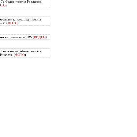
60': Федор против Роджерса.
ОТО
)
отовится к поединку против
нко (
ФОТО
)
ко на телеканале CBS (
ВИДЕО
)
Емельяненко обвенчались в
Николая. (
ФОТО
)