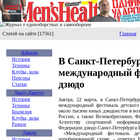
Статей на сайте [17561]
Главная
Айкидо
В Санкт-Петербур
История
Техника
международный ф
Клубы, залы
Персона
дзюдо
Статьи
Джиу-Джитсу
История
Завтра, 22 марта, в Санкт-Петербу
международный фестиваль детского 
Техника
около тысячи юных дзюдоистов в возр
Бразилия
России, а также Великобритании, Ф
Клубы, залы
Агентству спортивной информац
Разное
Федерации дзюдо Санкт-Петербурга 
Дзюдо
«Международный фестиваль дет
апробированной схеме, - отметил 
История