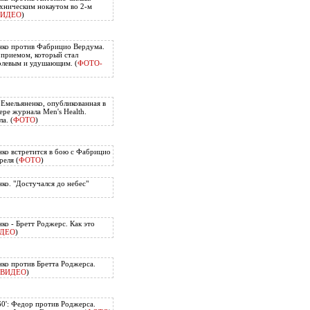
хническим нокаутом во 2-м
ВИДЕО
)
нко против Фабрицио Вердума.
приемом, который стал
олевым и удушающим. (
ФОТО-
 Емельяненко, опубликованная в
ере журнала Men's Health.
а. (
ФОТО
)
ко встретится в бою с Фабрицио
еля (
ФОТО
)
ко. "Достучался до небес"
ко - Бретт Роджерс. Как это
ДЕО
)
ко против Бретта Роджерса.
ВИДЕО
)
60': Федор против Роджерса.