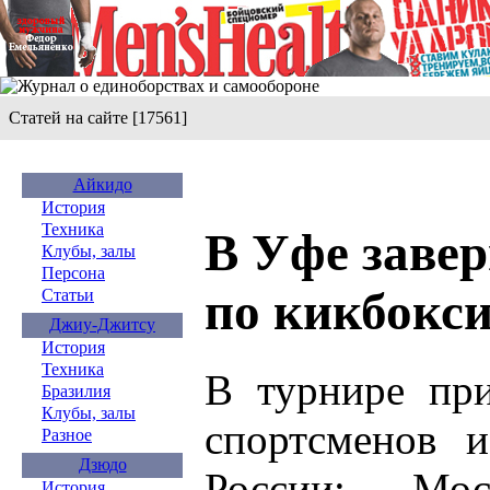
Статей на сайте [17561]
Айкидо
История
Техника
В Уфе заве
Клубы, залы
Персона
по кикбокс
Статьи
Джиу-Джитсу
История
Техника
В турнире пр
Бразилия
Клубы, залы
спортсменов 
Разное
Дзюдо
России: Моск
История