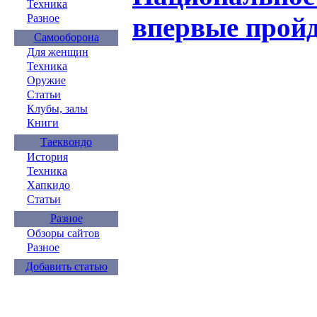
Техника
впервые пройд
Разное
Самооборона
Для женщин
Техника
Оружие
Статьи
Клубы, залы
Книги
Таеквондо
История
Техника
Хапкидо
Статьи
Разное
Обзоры сайтов
Разное
Добавить статью