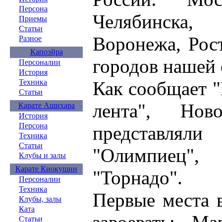
Персона
Челябинска, 
Приемы
Статьи
Воронежа, Рост
Разное
Капоэйра
городов нашей 
Персоналии
История
Как сообщает 
Техника
Статьи
лента", Нов
Карате Ашихара
История
Персона
представлял
Техника
Статьи
"Олимпиец"
Клубы и залы
Карате Киокушин
"Торнадо".
Персоналии
Техника
Первые места в
Клубы, залы
Ката
Статьи