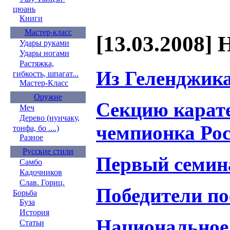
цюань
Книги
Мастер-класс
[13.03.2008] 
Удары руками
Удары ногами
Растяжка,
Из Геленджика
гибкость, шпагат...
Мастер-Класс
Оружие
Секцию карате
Меч
Дерево (нунчаку,
чемпионка Ро
тонфа, бо ....)
Разное
Русские стили
Первый семина
Самбо
Кадочников
Слав. Гориц.
Победители по
Борьба
Буза
История
Национальное 
Статьи