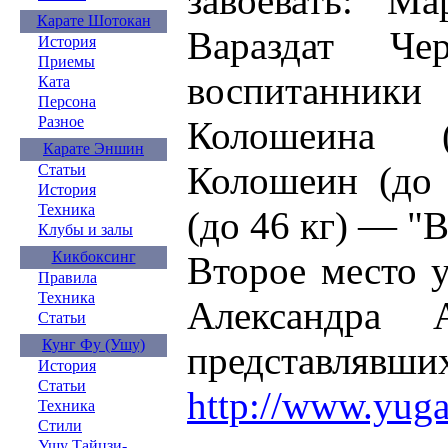
завоевать: М
Карате Шотокан
Вараздат Ч
История
Приемы
воспитанники
Ката
Персона
Разное
Колошеина 
Карате Эншин
Колошеин (до 
Статьи
История
Техника
(до 46 кг) — "
Клубы и залы
Кикбоксинг
Второе место у
Правила
Техника
Александра 
Статьи
Кунг Фу (Ушу)
представлявших
История
Статьи
http://www.yuga
Техника
Стили
Ушу Тайцзи-