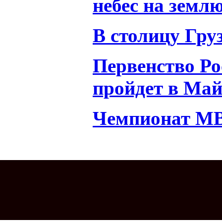
небес на земл
В столицу Гру
Первенство Ро
пройдет в Ма
Чемпионат МВ