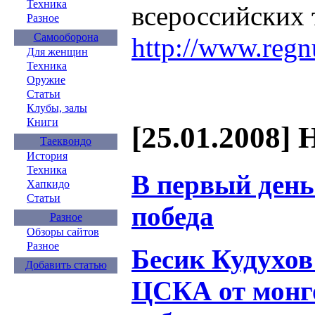
Техника
всероссийских 
Разное
Самооборона
http://www.reg
Для женщин
Техника
Оружие
Статьи
Клубы, залы
Книги
[25.01.2008] 
Таеквондо
История
Техника
В первый день
Хапкидо
Статьи
победа
Разное
Обзоры сайтов
Разное
Бесик Кудухов
Добавить статью
ЦСКА от монго