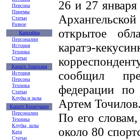
26 и 27 января
Персона
Приемы
Архангельско
Статьи
Разное
открытое обл
Капоэйра
Персоналии
каратэ-кек
История
Техника
корреспон
Статьи
Карате Ашихара
сообщил пре
История
Персона
федерации по
Техника
Статьи
Клубы и залы
Артем Точилов
Карате Киокушин
Персоналии
По его словам,
Техника
Клубы, залы
около 80 спорт
Ката
Статьи