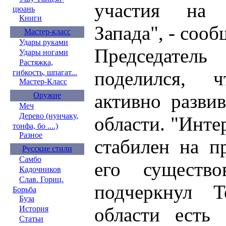
участия на 
цюань
Книги
Запада", - соо
Мастер-класс
Удары руками
Председател
Удары ногами
Растяжка,
поделился, ч
гибкость, шпагат...
Мастер-Класс
активно разви
Оружие
Меч
Дерево (нунчаку,
области. "Инте
тонфа, бо ....)
Разное
стабилен на п
Русские стили
Самбо
его существ
Кадочников
Слав. Гориц.
подчеркнул 
Борьба
Буза
области есть
История
Статьи