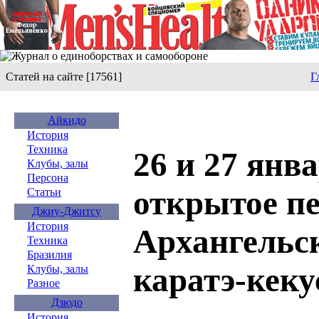
Статей на сайте [17561]
Г
Айкидо
История
Техника
26 и 27 янв
Клубы, залы
Персона
открытое п
Статьи
Джиу-Джитсу
История
Архангельск
Техника
Бразилия
каратэ-кек
Клубы, залы
Разное
Дзюдо
История