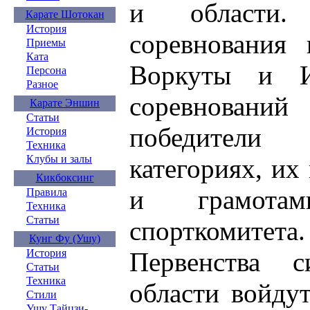
и области
Карате Шотокан
История
соревнования 
Приемы
Ката
Воркуты и И
Персона
Разное
соревновани
Карате Эншин
Статьи
победители
История
Техника
Клубы и залы
категориях, и
Кикбоксинг
и грамота
Правила
Техника
Статьи
спорткомите
Кунг Фу (Ушу)
Первенства с
История
Статьи
Техника
области войду
Стили
Ушу Тайцзи-