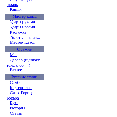
цюань
Книги
Мастер-класс
Удары руками
Удары ногами
Растяжка,
гибкость, шпагат...
Мастер-Класс
Оружие
Меч
Дерево (нунчаку,
тонфа, бо ....)
Разное
Русские стили
Самбо
Кадочников
Слав. Гориц.
Борьба
Буза
История
Статьи