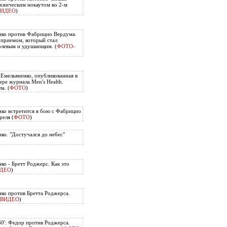
хническим нокаутом во 2-м
ВИДЕО
)
нко против Фабрицио Вердума.
приемом, который стал
олевым и удушающим. (
ФОТО-
 Емельяненко, опубликованная в
ере журнала Men's Health.
а. (
ФОТО
)
ко встретится в бою с Фабрицио
еля (
ФОТО
)
ко. "Достучался до небес"
ко - Бретт Роджерс. Как это
ДЕО
)
ко против Бретта Роджерса.
ВИДЕО
)
60': Федор против Роджерса.