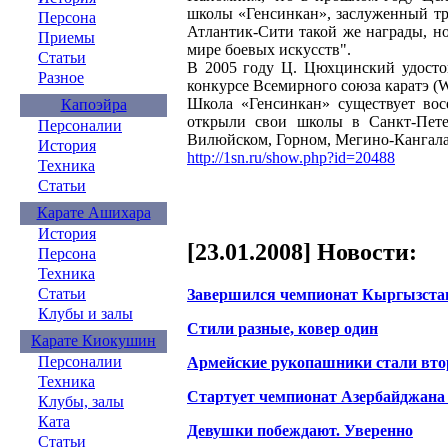
школы «Генсинкан», заслуженный тр
Персона
Атлантик-Сити такой же награды, н
Приемы
мире боевых искусств".
Статьи
В 2005 году Ц. Цюхцинский удосто
Разное
конкурсе Всемирного союза каратэ 
Школа «Генсинкан» существует вос
Капоэйра
открыли свои школы в Санкт-Пете
Персоналии
Вилюйском, Горном, Мегино-Кангала
История
http://1sn.ru/show.php?id=20488
Техника
Статьи
Карате Ашихара
История
[23.01.2008] Новости:
Персона
Техника
Статьи
Завершился чемпионат Кыргызстан
Клубы и залы
Стили разные, ковер один
Карате Киокушин
Персоналии
Армейские рукопашники стали вто
Техника
Стартует чемпионат Азербайджана 
Клубы, залы
Ката
Девушки побеждают. Уверенно
Статьи