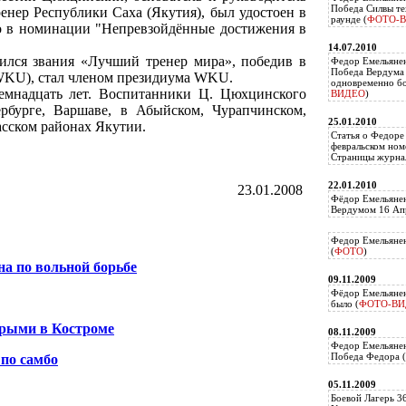
Победа Силвы те
енер Республики Саха (Якутия), был удостоен в
раунде (
ФОТО-
о в номинации "Непревзойдённые достижения в
14.07.2010
ился звания «Лучший тренер мира», победив в
Федор Емельяне
Победа Вердума 
(WKU), стал членом президиума WKU.
одновременно б
емнадцать лет. Воспитанники Ц. Цюхцинского
ВИДЕО
)
рбурге, Варшаве, в Абыйском, Чурапчинском,
25.01.2010
сском районах Якутии.
Статья о Федоре
февральском ном
Страницы журнал
22.01.2010
23.01.2008
Фёдор Емельянен
Вердумом 16 Апр
Федор Емельянен
(
ФОТО
)
а по вольной борьбе
09.11.2009
Фёдор Емельянен
было (
ФОТО-ВИ
рыми в Костроме
08.11.2009
Федор Емельянен
Победа Федора (
по самбо
05.11.2009
Боевой Лагерь 3