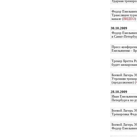
Ударная трениро
Федор Емельянен
Трансляция тур
канале (
ВИДЕО
)
30.10.2009
Федор Емельянен
в Санкт-Петербу
Пресс-конференц
Емельяненко - Бр
Тренер Бретта Р
будет шокирован
Боевой Лагерь 3
Утренняя тренир
(продолжение) (
28.10.2009
Иван Емельяненк
Петербурга по р
Боевой Лагерь 3
Тренировка Федо
Боевой Лагерь 3
Федор Емельяненк