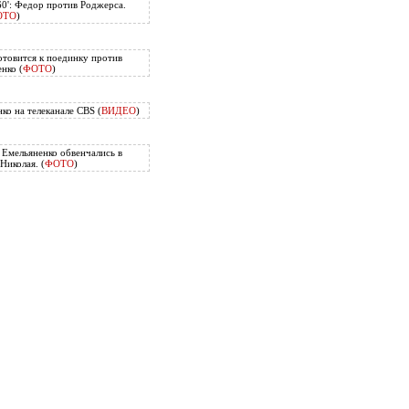
60': Федор против Роджерса.
ОТО
)
отовится к поединку против
нко (
ФОТО
)
ко на телеканале CBS (
ВИДЕО
)
Емельяненко обвенчались в
Николая. (
ФОТО
)