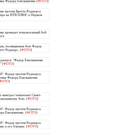
вка Федора Емельяненко (
ФОТО
)
ко против Бретта Роджерса.
нира на НТВ ПЛЮС и Первом
ко проведет показательный бой
рге
ия, посвященная бою Федор
етт Роджерс. (
ФОТО
)
оджерса: "Федор Емельяненко
" (
ФОТО
)
60': Федор против Роджерса.
овка Федора Емельяненко
ФОТО
)
о выиграл чемпионат Санкт-
укопашному бою. (
ФОТО
)
60': Федор против Роджерса.
ра Емельяненко. (
ФОТО
)
60': Федор против Роджерса.
о и его близкие. (
ФОТО
)