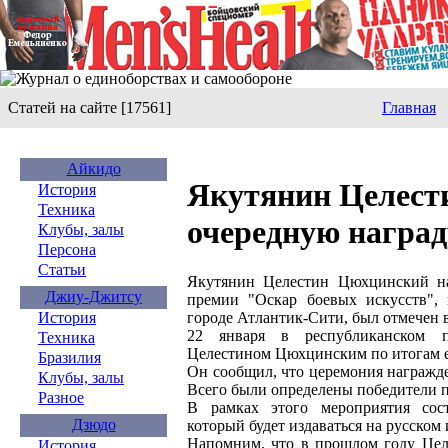
Статей на сайте [17561]
Главная
Айкидо
Якутянин Целест
История
Техника
очередную наград
Клубы, залы
Персона
Статьи
Якутянин Целестин Цюхцинский на
Джиу-Джитсу
премии "Оскар боевых искусств",
городе Атлантик-Сити, был отмечен 
История
22 января в республиканском пр
Техника
Целестином Цюхцинским по итогам е
Бразилия
Он сообщил, что церемония награжде
Клубы, залы
Всего были определены победители 
Разное
В рамках этого мероприятия сост
Дзюдо
который будет издаваться на русско
Напомним, что в прошлом году Цел
История