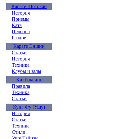
Карате Шотокан
История
Приемы
Ката
Персона
Разное
Карате Эншин
Статьи
История
Техника
Клубы и залы
Кикбоксинг
Правила
Техника
Статьи
Кунг Фу (Ушу)
История
Статьи
Техника
Стили
Ушу Тайцзи-