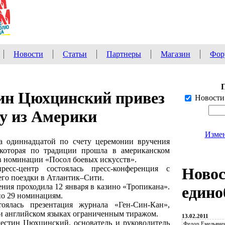
Новости
Статьи
Партнеры
Магазин
Фор
ин Цюхцинский привез
Новости
у из Америки
Измен
 одиннадцатой по счету церемонии вручения
 которая по традиции прошла в американском
в номинации «Посол боевых искусств».
есс-центр состоялась пресс-конференция с
Ново
го поездки в Атлантик–Сити.
ния проходила 12 января в казино «Тропикана».
едино
по 29 номинациям.
оялась презентация журнала «Ген-Син-Кан»,
м и английском языках ограниченным тиражом.
13.02.2011
естин Цюхцинский, основатель и руководитель
Федор Емельянен