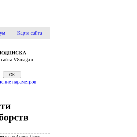
ум
Карта сайта
ПОДПИСКА
 сайта V8mag.ru
ение параметров
сти
борств
ко против Антонио Силвы.