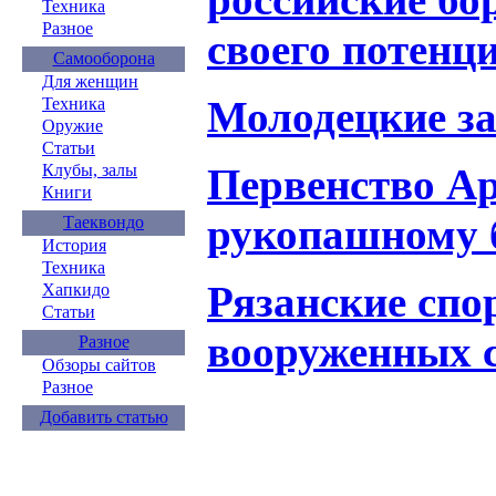
Техника
Разное
своего потенц
Самооборона
Для женщин
Молодецкие за
Техника
Оружие
Статьи
Первенство Ар
Клубы, залы
Книги
рукопашному 
Таеквондо
История
Техника
Рязанские спо
Хапкидо
Статьи
вооруженных с
Разное
Обзоры сайтов
Разное
Добавить статью