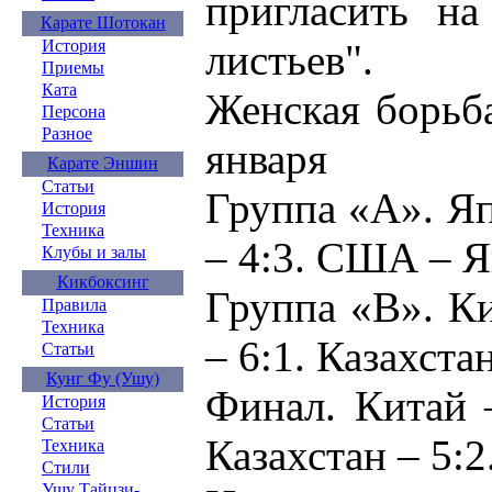
пригласить на
Карате Шотокан
листьев".
История
Приемы
Ката
Женская борьба
Персона
Разное
января
Карате Эншин
Статьи
Группа «А». Я
История
Техника
– 4:3. США – Я
Клубы и залы
Кикбоксинг
Группа «В». Ки
Правила
Техника
– 6:1. Казахста
Статьи
Кунг Фу (Ушу)
Финал. Китай 
История
Статьи
Казахстан – 5:2
Техника
Стили
Ушу Тайцзи-