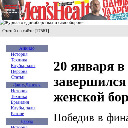
Статей на сайте [17561]
Айкидо
История
Техника
20 января 
Клубы, залы
Персона
завершился
Статьи
Джиу-Джитсу
История
женской бо
Техника
Бразилия
Клубы, залы
Победив в фин
Разное
Дзюдо
История