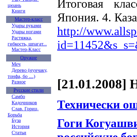
Итоговая кла
цюань
Книги
Япония. 4. Каза
Мастер-класс
Удары руками
http://www.allsp
Удары ногами
Растяжка,
id=11452&s_s
гибкость, шпагат...
Мастер-Класс
Оружие
Меч
Дерево (нунчаку,
тонфа, бо ....)
[21.01.2008] 
Разное
Русские стили
Самбо
Технически о
Кадочников
Слав. Гориц.
Борьба
Гоги Когуашви
Буза
История
Статьи
российские бо