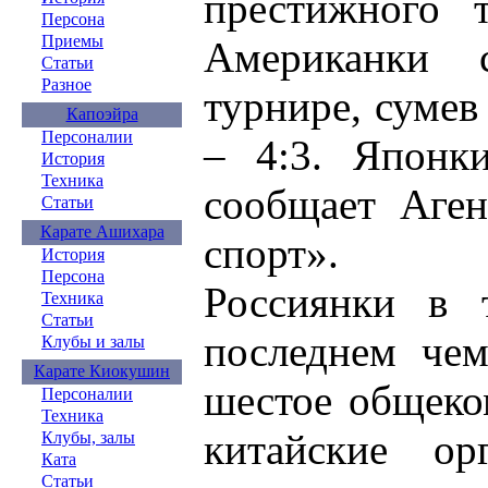
престижного т
Персона
Приемы
Американки 
Статьи
Разное
турнире, сумев
Капоэйра
Персоналии
– 4:3. Японк
История
Техника
сообщает Аген
Статьи
Карате Ашихара
спорт».
История
Персона
Россиянки в 
Техника
Статьи
последнем чем
Клубы и залы
Карате Киокушин
шестое общеко
Персоналии
Техника
китайские ор
Клубы, залы
Ката
Статьи