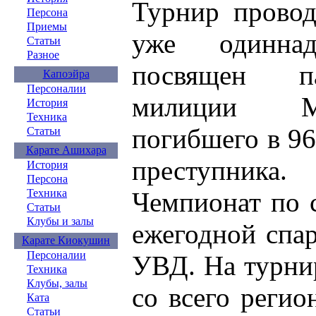
Турнир провод
Персона
Приемы
уже одинна
Статьи
Разное
посвящен п
Капоэйра
Персоналии
милиции Ми
История
Техника
погибшего в 9
Статьи
Карате Ашихара
преступника.
История
Персона
Чемпионат по 
Техника
Статьи
Клубы и залы
ежегодной спа
Карате Киокушин
Персоналии
УВД. На турни
Техника
Клубы, залы
со всего регио
Ката
Статьи