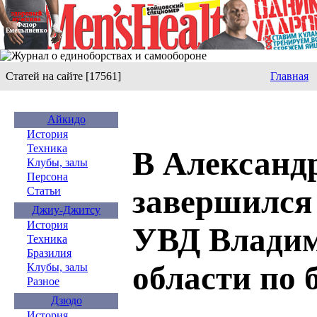
Статей на сайте [17561]
Главная
Айкидо
История
Техника
В Александ
Клубы, залы
Персона
завершился
Статьи
Джиу-Джитсу
История
УВД Влади
Техника
Бразилия
области по 
Клубы, залы
Разное
Дзюдо
История