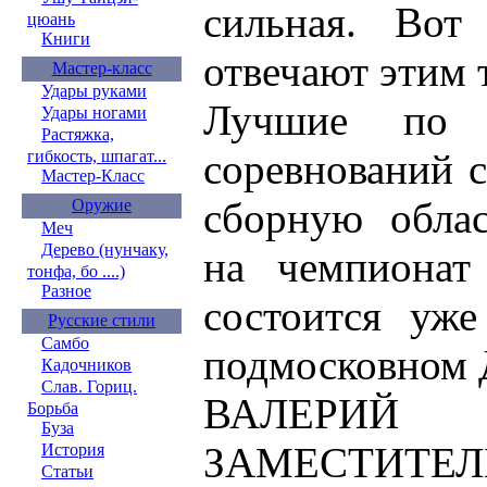
сильная. Вот
цюань
Книги
отвечают этим 
Мастер-класс
Удары руками
Лучшие по р
Удары ногами
Растяжка,
соревнований 
гибкость, шпагат...
Мастер-Класс
сборную облас
Оружие
Меч
Дерево (нунчаку,
на чемпиона
тонфа, бо ....)
Разное
состоится уже
Русские стили
Самбо
подмосковном 
Кадочников
Слав. Гориц.
ВАЛЕРИЙ 
Борьба
Буза
ЗАМЕСТИТЕ
История
Статьи