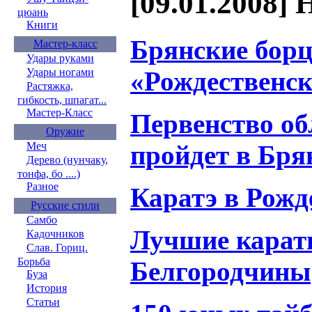
[09.01.2008] 
цюань
Книги
Брянские борц
Мастер-класс
Удары руками
«Рождественск
Удары ногами
Растяжка,
гибкость, шпагат...
Мастер-Класс
Первенство об
Оружие
пройдет в Бря
Меч
Дерево (нунчаку,
тонфа, бо ....)
Разное
Каратэ в Рожд
Русские стили
Самбо
Лучшие карат
Кадочников
Слав. Гориц.
Борьба
Белгородчины
Буза
История
Статьи