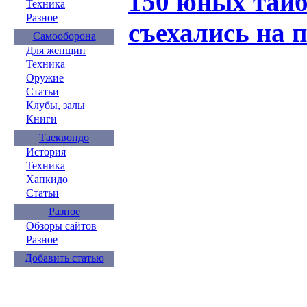
150 юных тайб
Техника
Разное
съехались на 
Самооборона
Для женщин
Техника
Оружие
Статьи
Клубы, залы
Книги
Таеквондо
История
Техника
Хапкидо
Статьи
Разное
Обзоры сайтов
Разное
Добавить статью