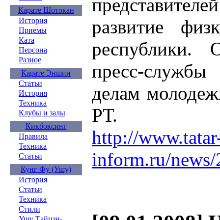
представителе
Карате Шотокан
развитие физ
История
Приемы
Ката
республики. 
Персона
Разное
пресс-службы
Карате Эншин
Статьи
делам молодеж
История
Техника
РТ.
Клубы и залы
Кикбоксинг
http://www.tatar
Правила
Техника
inform.ru/news/
Статьи
Кунг Фу (Ушу)
История
Статьи
Техника
Стили
Ушу Тайцзи-