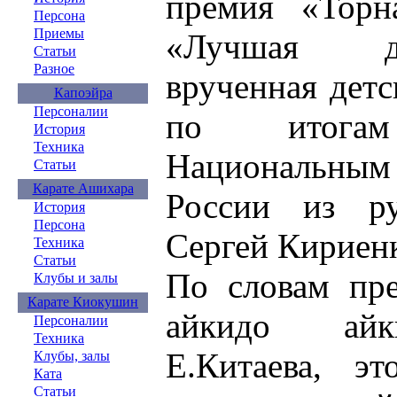
премия «Торн
Персона
Приемы
«Лучшая де
Статьи
Разное
врученная дет
Капоэйра
Персоналии
по итога
История
Техника
Национальны
Статьи
Карате Ашихара
России из ру
История
Персона
Сергей Кириен
Техника
Статьи
По словам пре
Клубы и залы
Карате Киокушин
айкидо айк
Персоналии
Техника
Е.Китаева, э
Клубы, залы
Ката
Статьи