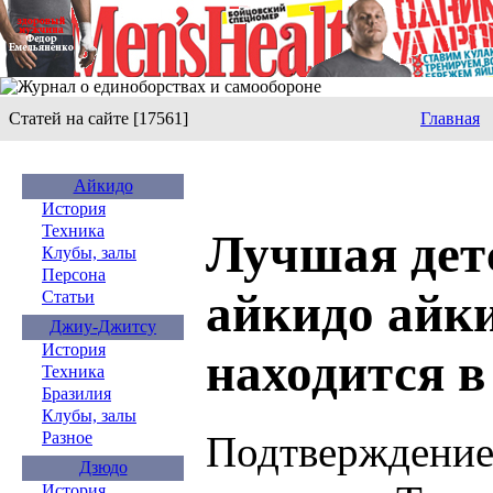
Статей на сайте [17561]
Главная
Айкидо
История
Техника
Лучшая дет
Клубы, залы
Персона
айкидо айки
Статьи
Джиу-Джитсу
История
находится в
Техника
Бразилия
Клубы, залы
Подтверждение
Разное
Дзюдо
История