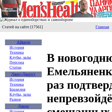
Статей на сайте [17561]
Главная
Айкидо
История
Техника
В новогодн
Клубы, залы
Персона
Емельяненк
Статьи
Джиу-Джитсу
История
раз подтвер
Техника
Бразилия
непревзойдё
Клубы, залы
Разное
Дзюдо
смешанных 
История