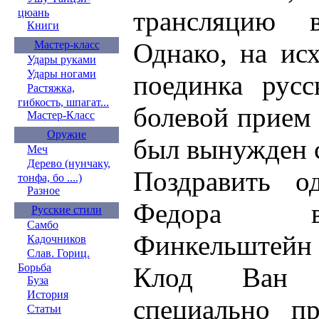
трансляцию 
цюань
Книги
Однако, на ис
Мастер-класс
Удары руками
Удары ногами
поединка русс
Растяжка,
гибкость, шпагат...
болевой прием 
Мастер-Класс
Оружие
был вынужден с
Меч
Дерево (нунчаку,
Поздравить о
тонфа, бо ....)
Разное
Федора 
Русские стили
Самбо
Финкельштейн 
Кадочников
Слав. Гориц.
Борьба
Клод Ван 
Буза
История
специально п
Статьи