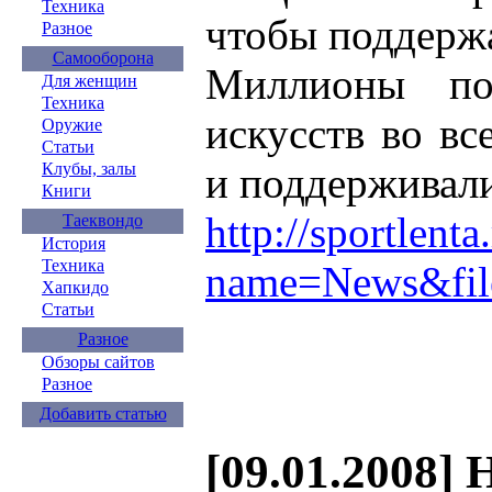
Техника
чтобы поддержа
Разное
Самооборона
Миллионы по
Для женщин
Техника
искусств во в
Оружие
Статьи
и поддерживали
Клубы, залы
Книги
http://sportlent
Таеквондо
История
Техника
name=News&file
Хапкидо
Статьи
Разное
Обзоры сайтов
Разное
Добавить статью
[09.01.2008] 