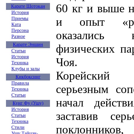
60 кг и выше н
Карате Шотокан
История
и опыт «ру
Приемы
Ката
Персона
оказались 
Разное
Карате Эншин
физических па
Статьи
История
Чоя.
Техника
Клубы и залы
Корейский 
Кикбоксинг
Правила
серьезным соп
Техника
Статьи
начал действ
Кунг Фу (Ушу)
История
заставив серь
Статьи
Техника
поклоннико
Стили
Ушу Тайцзи-