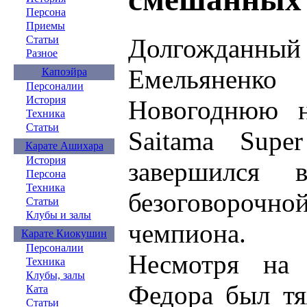
Персона
Приемы
Долгожданн
Статьи
Разное
Емельяненк
Капоэйра
Персоналии
История
Новогоднюю 
Техника
Статьи
Saitama Supe
Карате Ашихара
История
завершился 
Персона
Техника
безоговорочн
Статьи
Клубы и залы
чемпиона.
Карате Киокушин
Персоналии
Несмотря на 
Техника
Клубы, залы
Федора был тя
Ката
Статьи