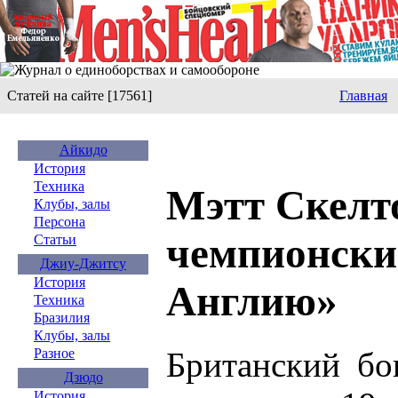
Статей на сайте [17561]
Главная
Айкидо
История
Техника
Мэтт Скелт
Клубы, залы
Персона
чемпионски
Статьи
Джиу-Джитсу
История
Англию»
Техника
Бразилия
Клубы, залы
Британский бо
Разное
Дзюдо
История