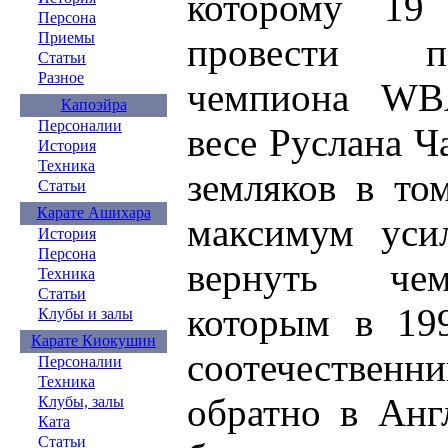
которому 19 
Персона
Приемы
провести п
Статьи
Разное
чемпиона WB
Капоэйра
Персоналии
весе Руслана Ч
История
Техника
земляков в то
Статьи
Карате Ашихара
максимум уси
История
Персона
вернуть чем
Техника
Статьи
которым в 199
Клубы и залы
Карате Киокушин
соотечественн
Персоналии
Техника
обратно в Анг
Клубы, залы
Ката
Статьи