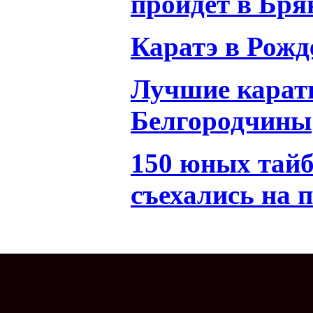
пройдет в Бря
Каратэ в Рожд
Лучшие карат
Белгородчины
150 юных тайб
съехались на 