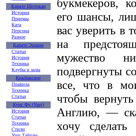
букмекеров, к
Карате Шотокан
его шансы, ли
История
Приемы
Ката
вас уверить в 
Персона
Разное
на предсто
Карате Эншин
Статьи
мужество н
История
Техника
подвергнуты с
Клубы и залы
Кикбоксинг
все, что в мо
Правила
Техника
чтобы вернуть
Статьи
Кунг Фу (Ушу)
Англию, — ск
История
Статьи
хочу сделать 
Техника
Стили
Ушу Тайцзи-