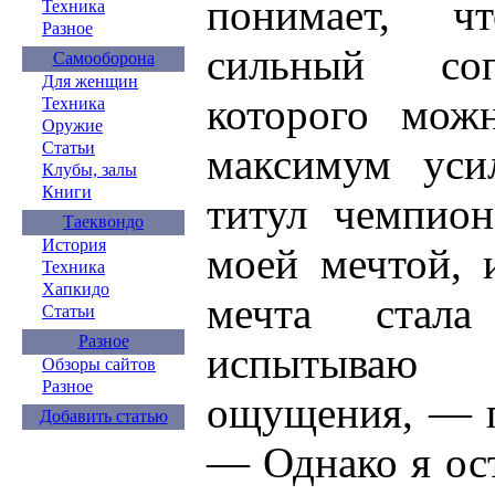
понимает, ч
Техника
Разное
сильный соп
Самооборона
Для женщин
которого мож
Техника
Оружие
Статьи
максимум уси
Клубы, залы
Книги
титул чемпион
Таеквондо
История
моей мечтой, 
Техника
Хапкидо
мечта стала
Статьи
Разное
испытываю 
Обзоры сайтов
Разное
ощущения, — п
Добавить статью
— Однако я ос