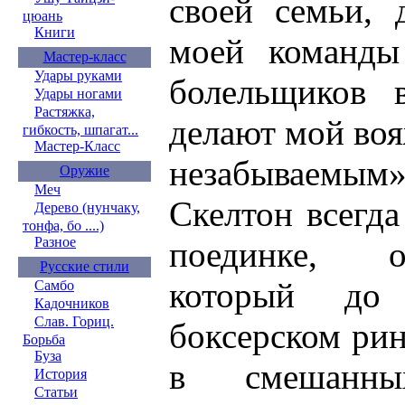
своей семьи, 
цюань
Книги
моей команды
Мастер-класс
Удары руками
болельщиков 
Удары ногами
Растяжка,
делают мой воя
гибкость, шпагат...
Мастер-Класс
незабываемым»
Оружие
Меч
Скелтон всегд
Дерево (нунчаку,
тонфа, бо ....)
Разное
поединке, о
Русские стили
который до
Самбо
Кадочников
Слав. Гориц.
боксерском рин
Борьба
Буза
в смешанных
История
Статьи