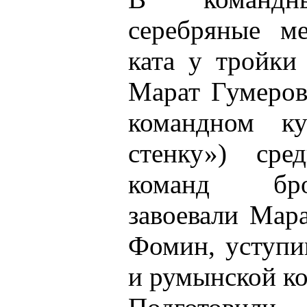
серебряные м
ката у тройки
Марат Гумеров
командном ку
стенку») сре
команд бро
завоевали Мар
Фомин, уступи
и румынской к