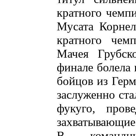
кратного чемп
Мусата Корнел
кратного чем
Мачея Грубско
финале болела 
бойцов из Гер
заслуженно ст
фукуго, пров
захватывающие
В командны