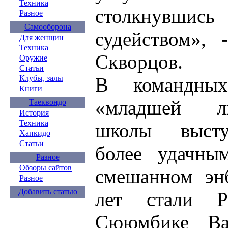
Техника
столкнувшись
Разное
Самооборона
судейством», 
Для женщин
Техника
Скворцов.
Оружие
Статьи
В командны
Клубы, залы
Книги
«младшей л
Таеквондо
История
Техника
школы высту
Хапкидо
Статьи
более удачны
Разное
Обзоры сайтов
смешанном энб
Разное
Добавить статью
лет стали 
Сююмбике Ва