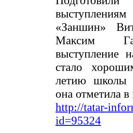
Подготови
выступлени
«Заншин» Ви
Максим Газ
выступление н
стало хороши
летию школы 
она отметила в 
http://tatar-info
id=95324