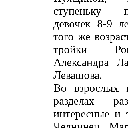
ступеньку п
девочек 8-9 л
того же возрас
тройки Ром
Александра Л
Левашова.
Во взрослых к
разделах ра
интересные и 
Челнинец Мар