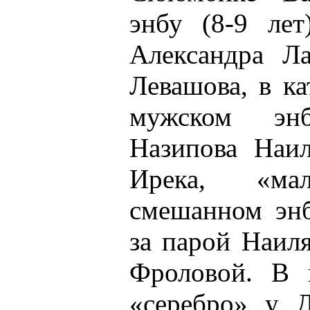
энбу (8-9 ле
Александра Л
Левашова, в ка
мужском эн
Назипова Наи
Ирека, «ма
смешанном энб
за парой Наил
Фроловой. В в
«серебро» у 