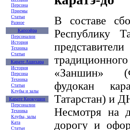
Персона
Приемы
В составе сб
Статьи
Разное
Республику Та
Капоэйра
Персоналии
История
представители
Техника
Статьи
традиционн
Карате Ашихара
История
«Заншин» (
Персона
Техника
фудокан кара
Статьи
Клубы и залы
Татарстан) и 
Карате Киокушин
Персоналии
Несмотря на д
Техника
Клубы, залы
дорогу и офор
Ката
Статьи