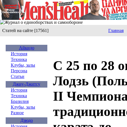
Статей на сайте [17561]
Главная
Айкидо
История
Техника
С 25 по 28 
Клубы, залы
Персона
Лодзь (Пол
Статьи
Джиу-Джитсу
История
II Чемпиона
Техника
Бразилия
традиционн
Клубы, залы
Разное
Дзюдо
каратэ-до
История