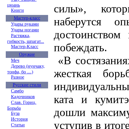
силы», кото
цюань
Книги
наберутся о
Мастер-класс
Удары руками
Удары ногами
достоинством 
Растяжка,
гибкость, шпагат...
побеждать.
Мастер-Класс
Оружие
«В состязания
Меч
Дерево (нунчаку,
жесткая борь
тонфа, бо ....)
Разное
индивидуальн
Русские стили
Самбо
ката и кумитэ
Кадочников
Слав. Гориц.
Борьба
дошли максиму
Буза
История
уступив в итог
Статьи