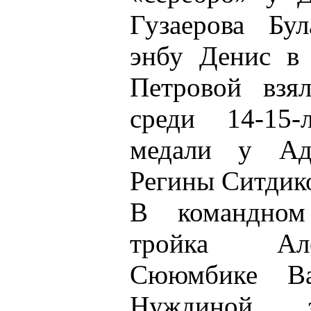
Гузаерова Бу
энбу Денис в 
Петровой взя
среди 14-15-
медали у А
Регины Ситдик
В командном
тройка Ал
Сююмбике В
Нуждиной, 