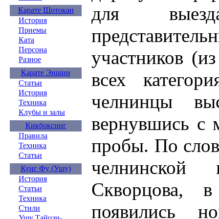
для выез
Карате Шотокан
История
представит
Приемы
Ката
Персона
участников (из
Разное
Карате Эншин
всех категор
Статьи
История
челнинцы выс
Техника
Клубы и залы
вернувшись с 
Кикбоксинг
Правила
пробы. По слов
Техника
Статьи
челнинской 
Кунг Фу (Ушу)
История
Скворцова, в
Статьи
Техника
появились н
Стили
Ушу Тайцзи-