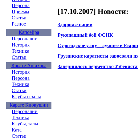
Персона
[17.10.2007] Новости:
Приемы
Статьи
Разное
Здоровье нации
Капоэйра
Рукопашный бой ФСНК
Персоналии
История
Судогодское у-шу – лучшее в Европ
Техника
Грузинские каратисты завоевали п
Статьи
Карате Ашихара
Завершилось первенство Узбекиста
История
Персона
Техника
Статьи
Клубы и залы
Карате Киокушин
Персоналии
Техника
Клубы, залы
Ката
Статьи