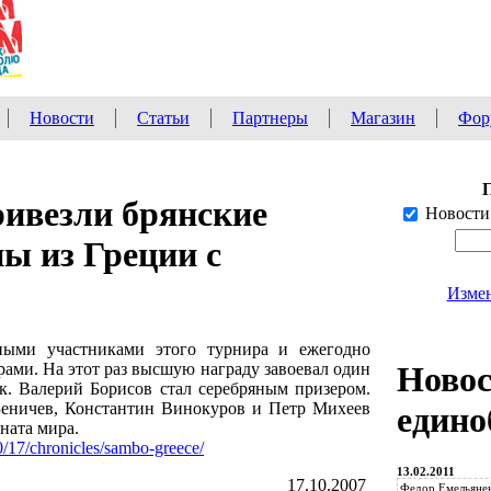
Новости
Статьи
Партнеры
Магазин
Фор
ивезли брянские
Новости
ы из Греции с
Измен
ными участниками этого турнира и ежегодно
рами. На этот раз высшую награду завоевал один
Ново
. Валерий Борисов стал серебряным призером.
еничев, Константин Винокуров и Петр Михеев
едино
ната мира.
/17/chronicles/sambo-greece/
13.02.2011
17.10.2007
Федор Емельянен