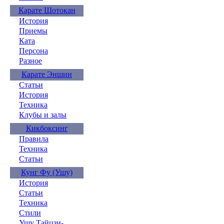
Карате Шотокан
История
Приемы
Ката
Персона
Разное
Карате Эншин
Статьи
История
Техника
Клубы и залы
Кикбоксинг
Правила
Техника
Статьи
Кунг Фу (Ушу)
История
Статьи
Техника
Стили
Ушу Тайцзи-