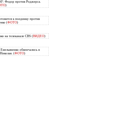
60': Федор против Роджерса.
ОТО
)
отовится к поединку против
нко (
ФОТО
)
ко на телеканале CBS (
ВИДЕО
)
Емельяненко обвенчались в
Николая. (
ФОТО
)