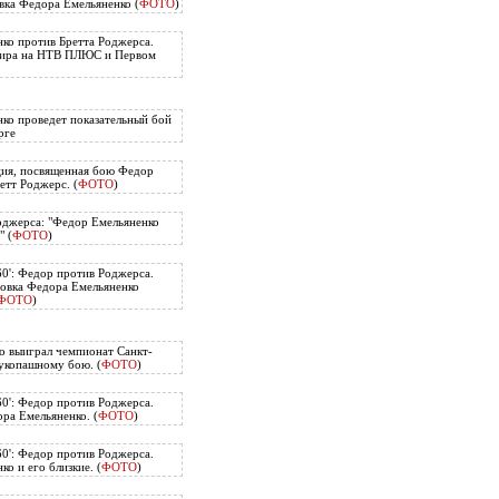
вка Федора Емельяненко (
ФОТО
)
ко против Бретта Роджерса.
нира на НТВ ПЛЮС и Первом
ко проведет показательный бой
рге
ия, посвященная бою Федор
етт Роджерс. (
ФОТО
)
оджерса: "Федор Емельяненко
" (
ФОТО
)
60': Федор против Роджерса.
овка Федора Емельяненко
ФОТО
)
о выиграл чемпионат Санкт-
укопашному бою. (
ФОТО
)
60': Федор против Роджерса.
ра Емельяненко. (
ФОТО
)
60': Федор против Роджерса.
о и его близкие. (
ФОТО
)