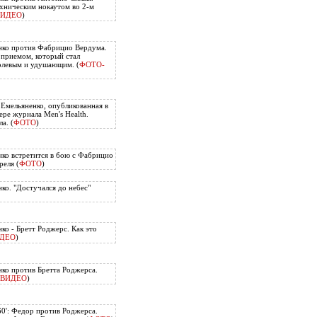
хническим нокаутом во 2-м
ВИДЕО
)
нко против Фабрицио Вердума.
приемом, который стал
олевым и удушающим. (
ФОТО-
 Емельяненко, опубликованная в
ере журнала Men's Health.
а. (
ФОТО
)
ко встретится в бою с Фабрицио
еля (
ФОТО
)
ко. "Достучался до небес"
ко - Бретт Роджерс. Как это
ДЕО
)
ко против Бретта Роджерса.
ВИДЕО
)
60': Федор против Роджерса.