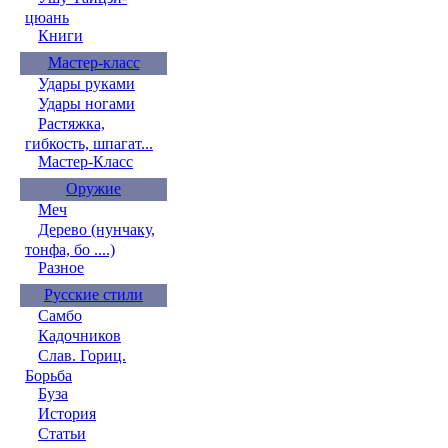
цюань
Книги
Мастер-класс
Удары руками
Удары ногами
Растяжка,
гибкость, шпагат...
Мастер-Класс
Оружие
Меч
Дерево (нунчаку,
тонфа, бо ....)
Разное
Русские стили
Самбо
Кадочников
Слав. Гориц.
Борьба
Буза
История
Статьи