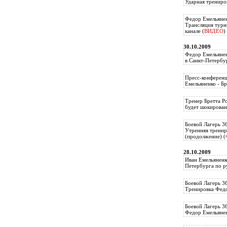
Ударная трениро
Федор Емельянен
Трансляция тур
канале (
ВИДЕО
)
30.10.2009
Федор Емельянен
в Санкт-Петербу
Пресс-конференц
Емельяненко - Бр
Тренер Бретта Р
будет шокирован
Боевой Лагерь 3
Утренняя тренир
(продолжение) (
28.10.2009
Иван Емельяненк
Петербурга по р
Боевой Лагерь 3
Тренировка Федо
Боевой Лагерь 3
Федор Емельяненк