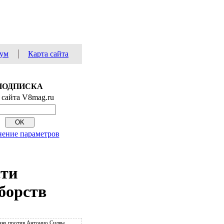
ум
Карта сайта
ПОДПИСКА
 сайта V8mag.ru
ение параметров
сти
борств
ко против Антонио Силвы.