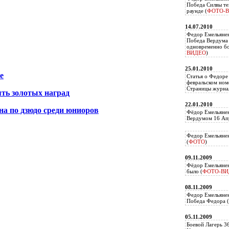
Победа Силвы те
раунде (
ФОТО-
14.07.2010
Федор Емельяне
Победа Вердума 
одновременно б
ВИДЕО
)
25.01.2010
е
Статья о Федоре
февральском ном
Страницы журнал
ять золотых наград
22.01.2010
на по дзюдо среди юниоров
Фёдор Емельянен
Вердумом 16 Апр
Федор Емельянен
(
ФОТО
)
09.11.2009
Фёдор Емельянен
было (
ФОТО-ВИ
08.11.2009
Федор Емельянен
Победа Федора (
05.11.2009
Боевой Лагерь 3