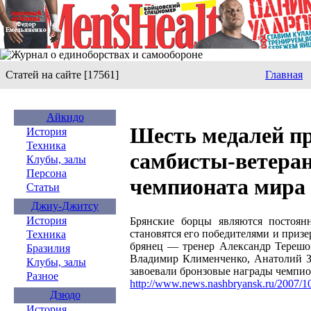
Статей на сайте [17561]
Главная
Айкидо
Шесть медалей пр
История
Техника
самбисты-ветеран
Клубы, залы
Персона
чемпионата мира
Статьи
Джиу-Джитсу
История
Брянские борцы являются постоян
становятся его победителями и призе
Техника
брянец — тренер Александр Терешок
Бразилия
Владимир Клименченко, Анатолий З
Клубы, залы
завоевали бронзовые награды чемпио
Разное
http://www.news.nashbryansk.ru/2007/10
Дзюдо
История