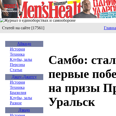
Статей на сайте [17561]
Главна
Айкидо
История
Техника
Самбо: ста
Клубы, залы
Персона
первые поб
Статьи
Джиу-Джитсу
История
на призы Пр
Техника
Бразилия
Уральск
Клубы, залы
Разное
Дзюдо
История