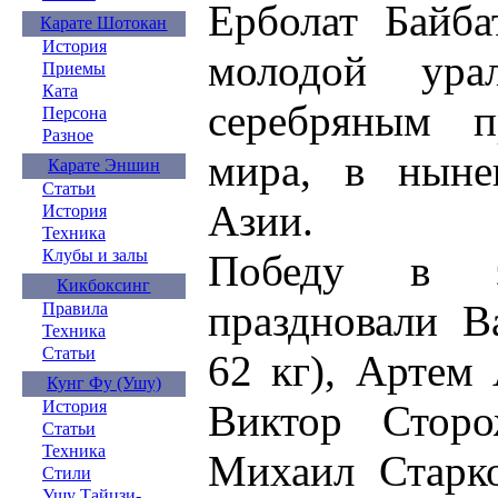
Ерболат Байба
Карате Шотокан
История
молодой ура
Приемы
Ката
серебряным п
Персона
Разное
мира, в нын
Карате Эншин
Статьи
Азии.
История
Техника
Клубы и залы
Победу в э
Кикбоксинг
праздновали В
Правила
Техника
Статьи
62 кг), Артем 
Кунг Фу (Ушу)
Виктор Сторо
История
Статьи
Техника
Михаил Старко
Стили
Ушу Тайцзи-