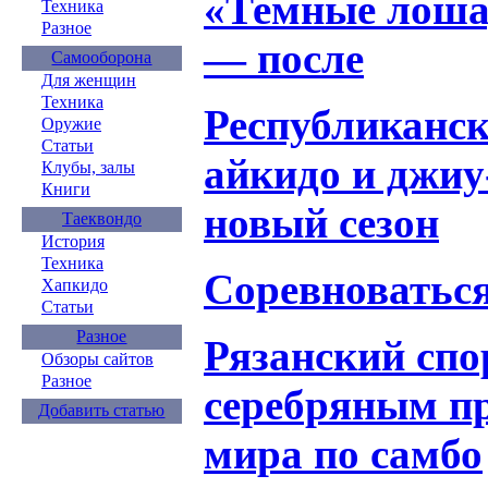
«Темные лоша
Техника
Разное
— после
Самооборона
Для женщин
Техника
Республиканск
Оружие
Статьи
айкидо и джиу
Клубы, залы
Книги
новый сезон
Таеквондо
История
Техника
Соревноваться 
Хапкидо
Статьи
Разное
Рязанский спо
Обзоры сайтов
Разное
серебряным пр
Добавить статью
мира по самбо