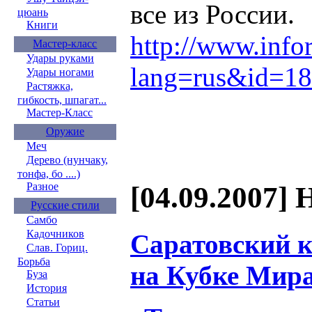
все из России.
цюань
Книги
http://www.info
Мастер-класс
Удары руками
lang=rus&id=1
Удары ногами
Растяжка,
гибкость, шпагат...
Мастер-Класс
Оружие
Меч
Дерево (нунчаку,
тонфа, бо ....)
Разное
[04.09.2007] 
Русские стили
Самбо
Кадочников
Саратовский к
Слав. Гориц.
Борьба
на Кубке Мир
Буза
История
Статьи