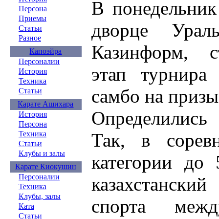
В понедельник
Персона
Приемы
дворце Урал
Статьи
Разное
Казинформ, с
Капоэйра
Персоналии
этап турнира
История
Техника
самбо на призы
Статьи
Карате Ашихара
Определились 
История
Персона
Так, в сорев
Техника
Статьи
Клубы и залы
категории до 
Карате Киокушин
Персоналии
казахстански
Техника
Клубы, залы
спорта межд
Ката
Статьи