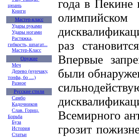
года в Пекине 
цюань
Книги
олимпийском
Мастер-класс
Удары руками
дисквалификац
Удары ногами
Растяжка,
раз становитс
гибкость, шпагат...
Мастер-Класс
Впервые запре
Оружие
Меч
были обнаружен
Дерево (нунчаку,
тонфа, бо ....)
Разное
сильнодейству
Русские стили
дисквалификац
Самбо
Кадочников
Слав. Гориц.
Всемирного ан
Борьба
Буза
грозит пожизне
История
Статьи