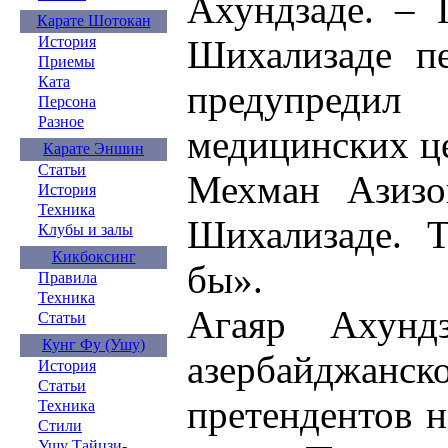
Ахундзаде. – 
Карате Шотокан
Шихализаде пе
История
Приемы
Ката
предупреди
Персона
Разное
медицинских це
Карате Эншин
Статьи
Мехман Азизов
История
Техника
Шихализаде. Т
Клубы и залы
Кикбоксинг
бы».
Правила
Техника
Агаяр Ахунд
Статьи
Кунг Фу (Ушу)
азербайджанск
История
Статьи
претендентов 
Техника
Стили
Ушу Тайцзи-