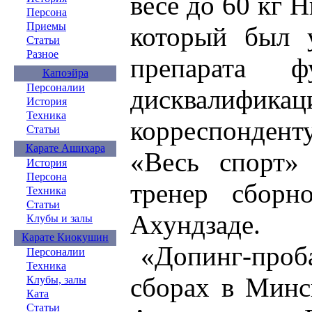
весе до 60 кг 
Персона
Приемы
который был 
Статьи
Разное
препарата ф
Капоэйра
Персоналии
дисквалифи
История
Техника
корреспондент
Статьи
Карате Ашихара
«Весь спорт»
История
Персона
тренер сборн
Техника
Статьи
Ахундзаде.
Клубы и залы
Карате Киокушин
«Допинг-проба
Персоналии
Техника
сборах в Минск
Клубы, залы
Ката
Статьи