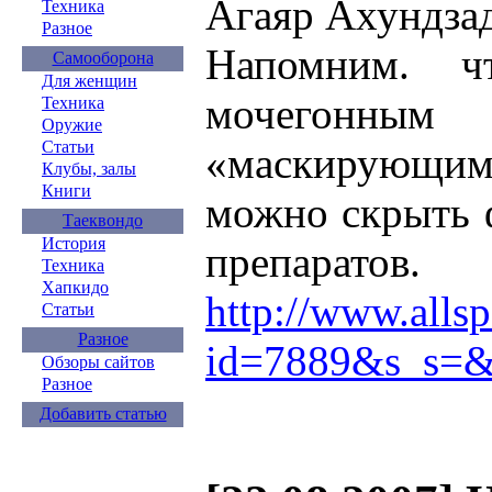
Агаяр Ахундзад
Техника
Разное
Напомним. ч
Самооборона
Для женщин
мочегонным
Техника
Оружие
Статьи
«маскирующи
Клубы, залы
Книги
можно скрыть 
Таеквондо
История
препаратов.
Техника
Хапкидо
http://www.allsp
Статьи
Разное
id=7889&s_s=
Обзоры сайтов
Разное
Добавить статью