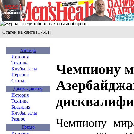
Статей на сайте [17561]
Айкидо
История
Техника
Чемпиону м
Клубы, залы
Персона
Азербайджа
Статьи
Джиу-Джитсу
История
дисквалифи
Техника
Бразилия
Клубы, залы
Чемпиону мир
Разное
Дзюдо
История