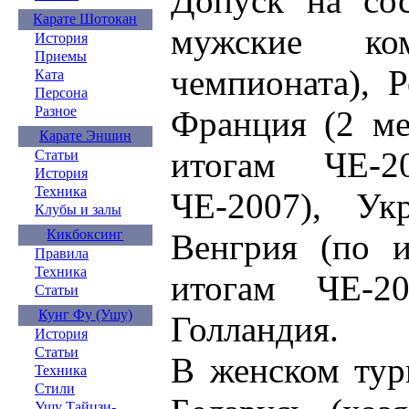
Допуск на со
Карате Шотокан
мужские ком
История
Приемы
чемпионата), 
Ката
Персона
Разное
Франция (2 ме
Карате Эншин
итогам ЧЕ-2
Статьи
История
Техника
ЧЕ-2007), Ук
Клубы и залы
Кикбоксинг
Венгрия (по и
Правила
Техника
итогам ЧЕ-20
Статьи
Кунг Фу (Ушу)
Голландия.
История
Статьи
В женском тур
Техника
Стили
Ушу Тайцзи-