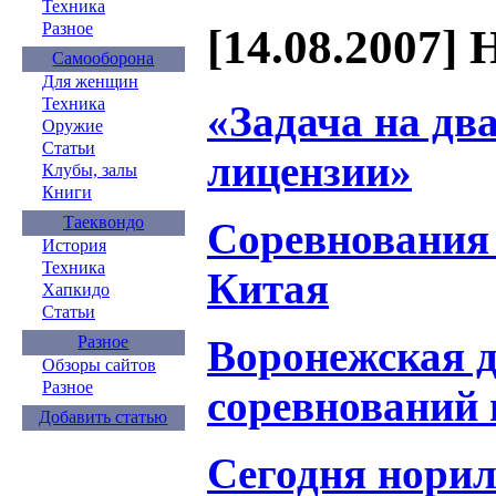
Техника
Разное
[14.08.2007] 
Самооборона
Для женщин
Техника
«Задача на два
Оружие
Статьи
лицензии»
Клубы, залы
Книги
Таеквондо
Соревнования 
История
Техника
Китая
Хапкидо
Статьи
Воронежская д
Разное
Обзоры сайтов
Разное
соревнований 
Добавить статью
Сегодня норил