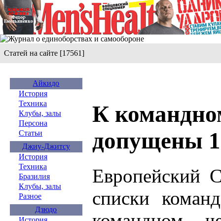
Статей на сайте [17561]
Айкидо
История
Техника
К командно
Клубы, залы
Персона
допущены 1
Статьи
Джиу-Джитсу
История
Техника
Европейский С
Бразилия
Клубы, залы
списки коман
Разное
Дзюдо
командном ч
История