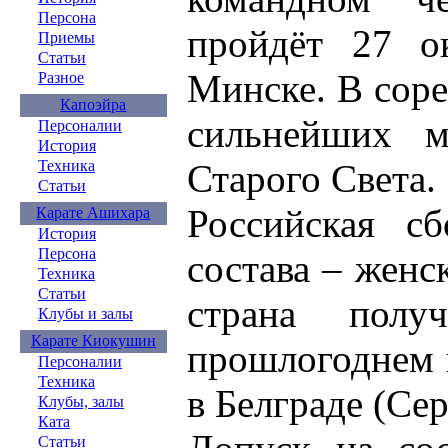
Персона
пройдёт 27 о
Приемы
Статьи
Минске. В соре
Разное
Капоэйра
сильнейших 
Персоналии
История
Старого Света.
Техника
Статьи
Российская с
Карате Ашихара
История
Персона
состава – женс
Техника
Статьи
страна полу
Клубы и залы
Карате Киокушин
прошлогоднем 
Персоналии
Техника
в Белграде (Сер
Клубы, залы
Ката
Статьи