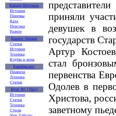
представители 
Карате Шотокан
История
приняли учас
Приемы
Ката
девушек в во
Персона
Разное
государств Стар
Карате Эншин
Статьи
Артур Костое
История
Техника
Клубы и залы
стал бронзов
Кикбоксинг
первенства Евр
Правила
Техника
Статьи
Одолев в перво
Кунг Фу (Ушу)
Христова, росс
История
Статьи
Техника
заветному пьед
Стили
Ушу Тайцзи-