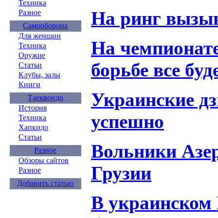
Техника
На ринг выз
Разное
Самооборона
Для женщин
На чемпионате
Техника
Оружие
борьбе все бу
Статьи
Клубы, залы
Книги
Украинские д
Таеквондо
История
успешно
Техника
Хапкидо
Статьи
Вольники Азе
Разное
Обзоры сайтов
Грузии
Разное
Добавить статью
В украинском