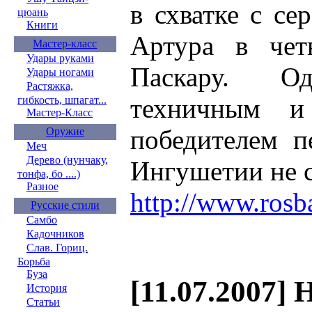
в схватке с с
цюань
Книги
Артура в чет
Мастер-класс
Удары руками
Паскару. О
Удары ногами
Растяжка,
техничным и
гибкость, шпагат...
Мастер-Класс
победителем п
Оружие
Меч
Дерево (нунчаку,
Ингушетии не с
тонфа, бо ....)
Разное
http://www.rosb
Русские стили
Самбо
Кадочников
Слав. Гориц.
Борьба
Буза
[11.07.2007] 
История
Статьи