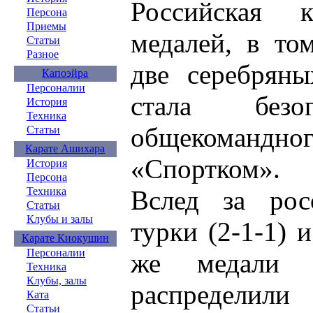
Российская 
Персона
Приемы
медалей, в то
Статьи
Разное
две серебрян
Капоэйра
Персоналии
стала безо
История
Техника
общекомандно
Статьи
Карате Ашихара
«Спортком».
История
Персона
Вслед за рос
Техника
Статьи
Клубы и залы
турки (2-1-1) 
Карате Киокушин
Персоналии
же медали и
Техника
Клубы, залы
распредел
Ката
Статьи