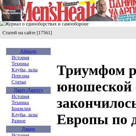
Статей на сайте [17561]
Айкидо
История
Техника
Триумфом р
Клубы, залы
Персона
юношеской 
Статьи
Джиу-Джитсу
История
закончилось
Техника
Бразилия
Европы по 
Клубы, залы
Разное
Дзюдо
История