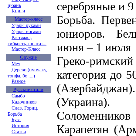
серебряные и 9
цюань
Книги
Борьба. Перве
Мастер-класс
Удары руками
юниоров. Бел
Удары ногами
Растяжка,
июня – 1 июля
гибкость, шпагат...
Мастер-Класс
Греко-римски
Оружие
Меч
Дерево (нунчаку,
категория до 5
тонфа, бо ....)
Разное
(Азербайджан)
Русские стили
Самбо
(Украина)
Кадочников
Слав. Гориц.
Соломенников 
Борьба
Буза
Карапетян (Арм
История
Статьи