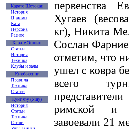
первенства Е
Карате Шотокан
История
Хугаев (весов
Приемы
Ката
кг), Никита Ме
Персона
Разное
Сослан Фарниев
Карате Эншин
Статьи
отметим, что н
История
Техника
Клубы и залы
ушел с ковра б
Кикбоксинг
всего турн
Правила
Техника
Статьи
представител
Кунг Фу (Ушу)
римской и 
История
Статьи
Техника
завоевали 21 ме
Стили
Ушу Тайцзи-