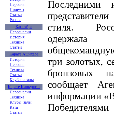
Последними н
Персона
Приемы
представител
Статьи
Разное
стиля. Рос
Капоэйра
Персоналии
одержал
История
Техника
общекомандную
Статьи
Карате Ашихара
три золотых, 
История
Персона
бронзовых н
Техника
Статьи
Клубы и залы
сообщает Аге
Карате Киокушин
Персоналии
информации «В
Техника
Клубы, залы
Победителя
Ката
Статьи