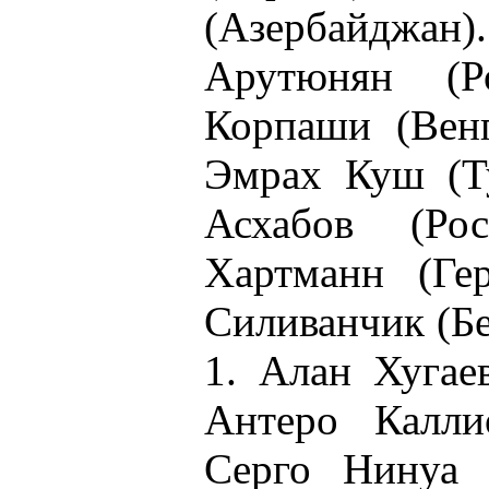
(Азербайдж
Арутюнян (Р
Корпаши (Венг
Эмрах Куш (Ту
Асхабов (Ро
Хартманн (Ге
Силиванчик (Бе
1. Алан Хугае
Антеро Калли
Серго Нинуа 