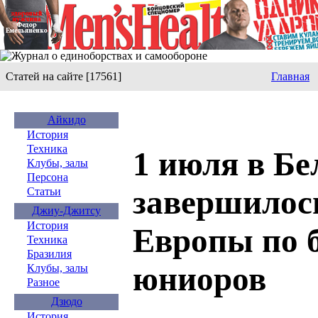
Статей на сайте [17561]
Главная
Айкидо
История
Техника
1 июля в Бе
Клубы, залы
Персона
завершилос
Статьи
Джиу-Джитсу
История
Европы по б
Техника
Бразилия
юниоров
Клубы, залы
Разное
Дзюдо
История