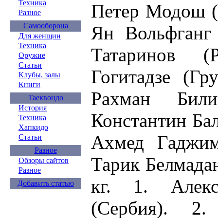
Техника
Петер Модош (
Разное
Самооборона
Ян Вольфганг 
Для женщин
Техника
Татаринов 
Оружие
Статьи
Гогитадзе (Гр
Клубы, залы
Книги
Рахман Били
Таеквондо
История
Константин Бал
Техника
Хапкидо
Ахмед Гаджим
Статьи
Разное
Тарик Белмада
Обзоры сайтов
Разное
кг. 1. Алек
Добавить статью
(Сербия). 2