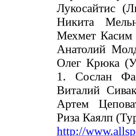
Лукосайтис (Л
Никита Мельн
Мехмет Касим 
Анатолий Молд
Олег Крюка (У
1. Сослан Фар
Виталий Сивак
Артем Цепова
Риза Каялп (Ту
http://www.allsp