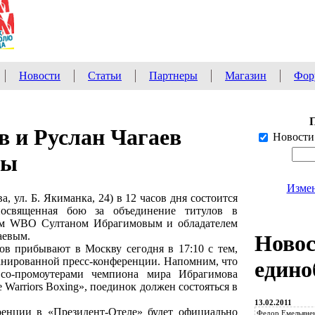
Новости
Статьи
Партнеры
Магазин
Фор
 и Руслан Чагаев
Новости
сы
Измен
, ул. Б. Якиманка, 24) в 12 часов дня состоится
 посвященная бою за объединение титулов в
ом WBO Султаном Ибрагимовым и обладателем
аевым.
Ново
ов прибывают в Москву сегодня в 17:10 с тем,
ланированной пресс-конференции. Напомним, что
едино
 со-промоутерами чемпиона мира Ибрагимова
e Warriors Boxing», поединок должен состояться в
13.02.2011
ренции в «Президент-Отеле» будет официально
Федор Емельянен