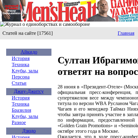
Статей на сайте [17561]
Главная
Айкидо
Султан Ибрагимов
История
Техника
ответят на вопро
Клубы, залы
Персона
Статьи
28 июня в «Президент-Отеле» (Москва
Джиу-Джитсу
официальная пресс-конференция,
супертяжелом весе между чемпион
История
титула по версии WBA Русланом Чаг
Техника
Чагаев и его менеджер Таймаз Нияз
Бразилия
чтобы завтра принять участие в зап
Клубы, залы
по информации, предоставленной
Разное
«Golden Grain Promotions» и «Seminol
Дзюдо
октябре этого года в Москве.
Ожидается, что в ходе пресс-конфе
История