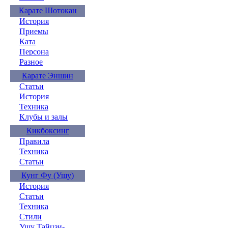
Карате Шотокан
История
Приемы
Ката
Персона
Разное
Карате Эншин
Статьи
История
Техника
Клубы и залы
Кикбоксинг
Правила
Техника
Статьи
Кунг Фу (Ушу)
История
Статьи
Техника
Стили
Ушу Тайцзи-