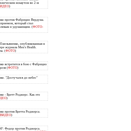
хническим нокаутом во 2-м
ВИДЕО
)
нко против Фабрицио Вердума.
приемом, который стал
олевым и удушающим. (
ФОТО-
 Емельяненко, опубликованная в
ере журнала Men's Health.
а. (
ФОТО
)
ко встретится в бою с Фабрицио
еля (
ФОТО
)
ко. "Достучался до небес"
ко - Бретт Роджерс. Как это
ДЕО
)
ко против Бретта Роджерса.
ВИДЕО
)
60': Федор против Роджерса.