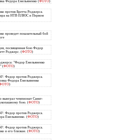
вка Федора Емельяненко (
ФОТО
)
ко против Бретта Роджерса.
нира на НТВ ПЛЮС и Первом
ко проведет показательный бой
рге
ия, посвященная бою Федор
етт Роджерс. (
ФОТО
)
оджерса: "Федор Емельяненко
" (
ФОТО
)
60': Федор против Роджерса.
овка Федора Емельяненко
ФОТО
)
о выиграл чемпионат Санкт-
укопашному бою. (
ФОТО
)
60': Федор против Роджерса.
ра Емельяненко. (
ФОТО
)
60': Федор против Роджерса.
о и его близкие. (
ФОТО
)