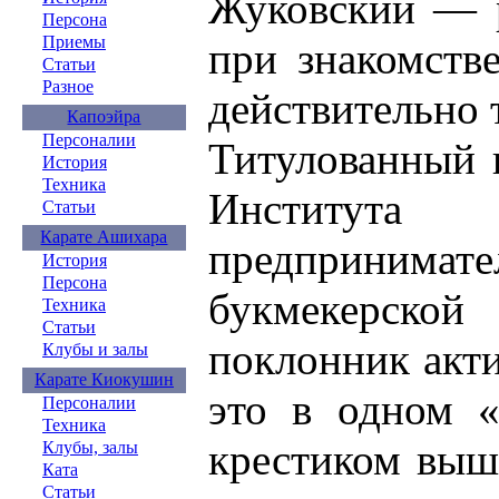
Жуковский — р
Персона
Приемы
при знакомств
Статьи
Разное
действительно 
Капоэйра
Персоналии
Титулованный 
История
Техника
Институ
Статьи
Карате Ашихара
предприним
История
Персона
букмекерск
Техника
Статьи
поклонник акт
Клубы и залы
Карате Киокушин
это в одном «
Персоналии
Техника
крестиком выши
Клубы, залы
Ката
Статьи