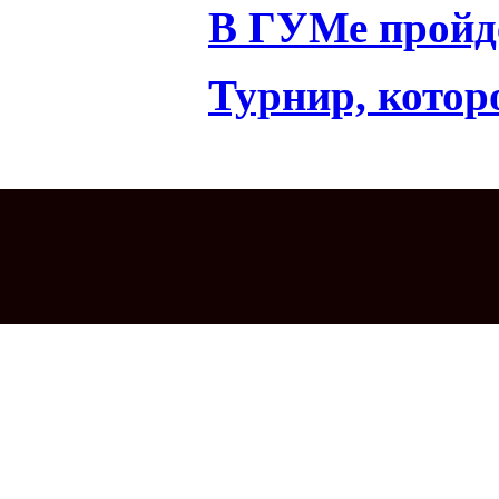
В ГУМе пройд
Турнир, котор