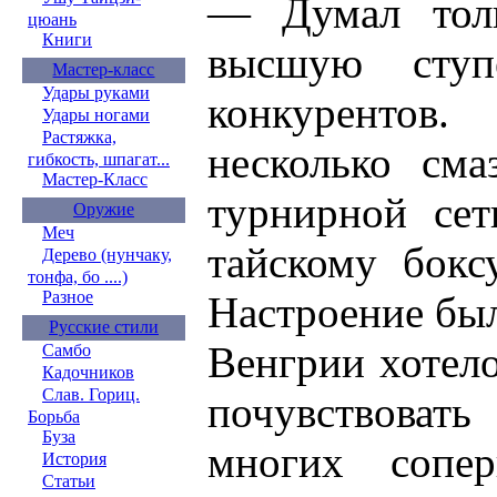
— Думал толь
цюань
Книги
высшую ступе
Мастер-класс
Удары руками
конкурентов.
Удары ногами
Растяжка,
несколько см
гибкость, шпагат...
Мастер-Класс
турнирной се
Оружие
Меч
тайскому бокс
Дерево (нунчаку,
тонфа, бо ....)
Разное
Настроение бы
Русские стили
Венгрии хотело
Самбо
Кадочников
Слав. Гориц.
почувствовать
Борьба
Буза
многих сопе
История
Статьи