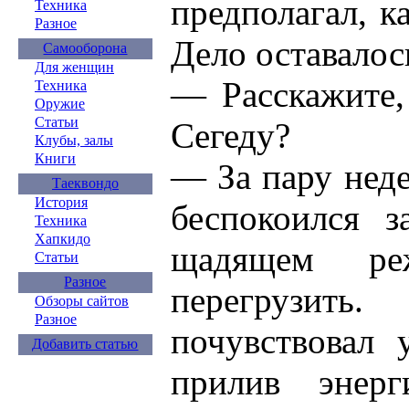
предполагал, к
Техника
Разное
Дело оставалос
Самооборона
Для женщин
— Расскажите,
Техника
Оружие
Статьи
Сегеду?
Клубы, залы
Книги
— За пару неде
Таеквондо
История
беспокоился з
Техника
Хапкидо
щадящем ре
Статьи
Разное
перегрузит
Обзоры сайтов
Разное
почувствовал 
Добавить статью
прилив энерг