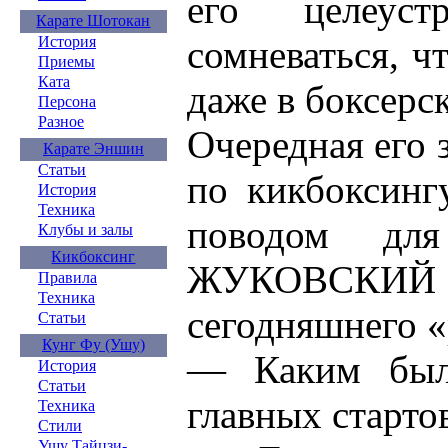
его целеуст
Карате Шотокан
сомневаться, 
История
Приемы
Ката
даже в боксерс
Персона
Разное
Очередная его 
Карате Эншин
Статьи
по кикбоксинг
История
Техника
поводом дл
Клубы и залы
Кикбоксинг
ЖУКОВСКИ
Правила
Техника
сегодняшнего «
Статьи
Кунг Фу (Ушу)
— Каким был
История
Статьи
главных старто
Техника
Стили
Ушу Тайцзи-