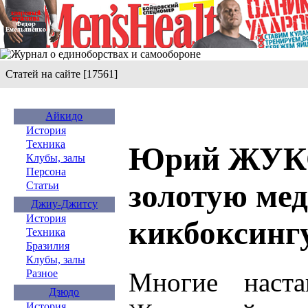
Статей на сайте [17561]
Айкидо
История
Техника
Юрий ЖУК
Клубы, залы
Персона
золотую мед
Статьи
Джиу-Джитсу
История
кикбоксинг
Техника
Бразилия
Клубы, залы
Многие наст
Разное
Дзюдо
История