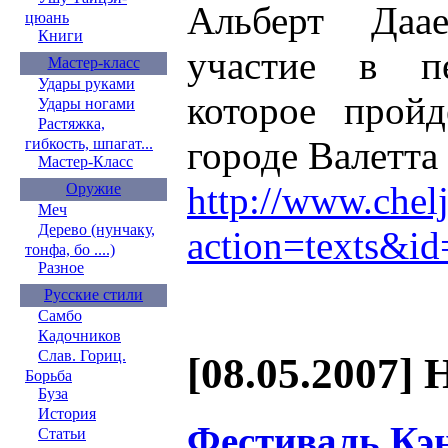
Альберт Даа
цюань
Книги
участие в пе
Мастер-класс
Удары руками
которое прой
Удары ногами
Растяжка,
городе Валетта
гибкость, шпагат...
Мастер-Класс
http://www.chel
Оружие
Меч
Дерево (нунчаку,
action=texts&i
тонфа, бо ....)
Разное
Русские стили
Самбо
Кадочников
Слав. Гориц.
[08.05.2007] 
Борьба
Буза
История
Фестиваль Кэ
Статьи