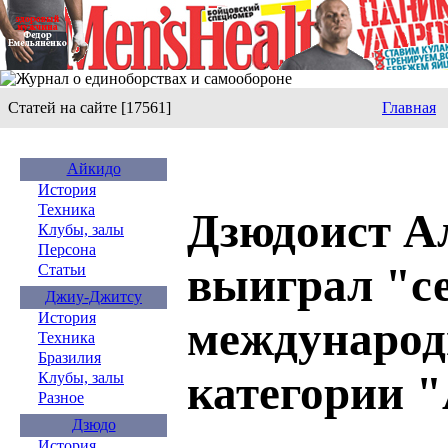
Статей на сайте [17561]
Главная
Айкидо
История
Техника
Дзюдоист А
Клубы, залы
Персона
выиграл "с
Статьи
Джиу-Джитсу
История
международ
Техника
Бразилия
категории "
Клубы, залы
Разное
Дзюдо
История