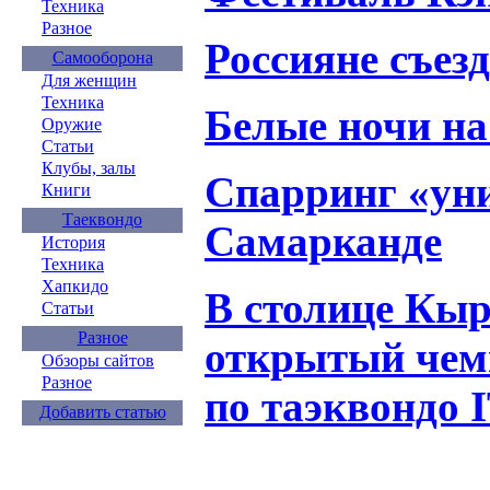
Техника
Разное
Россияне съез
Самооборона
Для женщин
Техника
Белые ночи на
Оружие
Статьи
Клубы, залы
Спарринг «ун
Книги
Таеквондо
Самарканде
История
Техника
Хапкидо
В столице Кыр
Статьи
Разное
открытый чем
Обзоры сайтов
Разное
по таэквондо 
Добавить статью