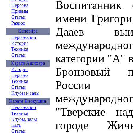
Воспитанник 
Персона
Приемы
имени Григори
Статьи
Разное
Дааев выиг
Капоэйра
Персоналии
междунаро
История
Техника
категории "А" 
Статьи
Карате Ашихара
Бронзовый п
История
Персона
России 
Техника
Статьи
Клубы и залы
междунаро
Карате Киокушин
Персоналии
"Тверские на
Техника
Клубы, залы
городе Жич
Ката
Статьи