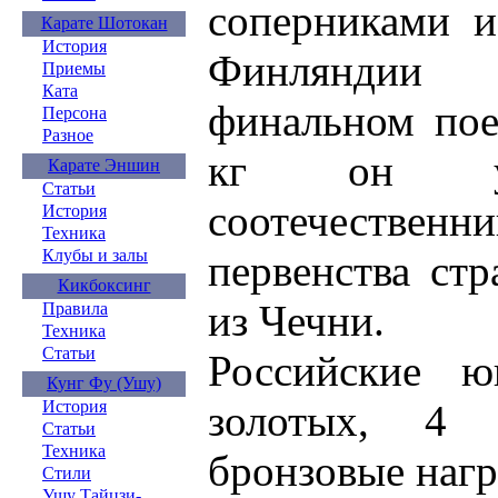
соперниками и
Карате Шотокан
История
Финляндии
Приемы
Ката
финальном пое
Персона
Разное
кг он ус
Карате Эншин
Статьи
соотечестве
История
Техника
Клубы и залы
первенства ст
Кикбоксинг
из Чечни.
Правила
Техника
Статьи
Российские 
Кунг Фу (Ушу)
золотых, 4
История
Статьи
Техника
бронзовые нагр
Стили
Ушу Тайцзи-