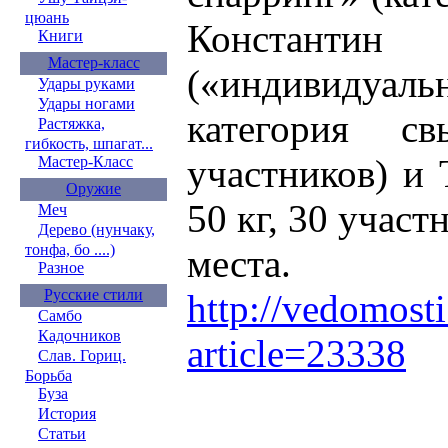
цюань
Констан
Книги
Мастер-класс
(«индивидуа
Удары руками
Удары ногами
категория 
Растяжка,
гибкость, шпагат...
участников) и
Мастер-Класс
Оружие
50 кг, 30 участ
Меч
Дерево (нунчаку,
тонфа, бо ....)
места.
Разное
Русские стили
http://vedomosti.
Самбо
Кадочников
article=23338
Слав. Гориц.
Борьба
Буза
История
Статьи