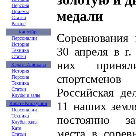
Персона
медали
Приемы
Статьи
Разное
Капоэйра
Соревнования 
Персоналии
История
30 апреля в г.
Техника
Статьи
них принял
Карате Ашихара
История
спортсмено
Персона
Техника
Российская де
Статьи
Клубы и залы
11 наших земл
Карате Киокушин
Персоналии
постоянно з
Техника
Клубы, залы
Ката
места в сорев
Статьи