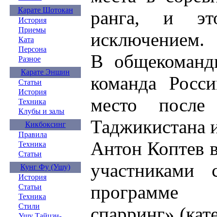
Карате Шотокан
ранга, и э
История
Приемы
исключением.
Ката
Персона
В общекомандн
Разное
Карате Эншин
команда Росси
Статьи
История
место после
Техника
Клубы и залы
Таджикистана и
Кикбоксинг
Правила
Антон Коптев в
Техника
Статьи
участниками 
Кунг Фу (Ушу)
История
программе 
Статьи
Техника
Стили
спарринг» (кат
Ушу Тайцзи-