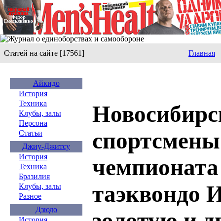
Статей на сайте [17561]
Главная
Айкидо
История
Техника
Новосибирс
Клубы, залы
Персона
спортсмены
Статьи
Джиу-Джитсу
История
чемпионата
Техника
Бразилия
таэквондо 
Клубы, залы
Разное
Дзюдо
золотую и д
История