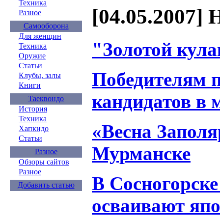
Техника
[04.05.2007] 
Разное
Самооборона
Для женщин
"Золотой кула
Техника
Оружие
Статьи
Победителям п
Клубы, залы
Книги
кандидатов в 
Таеквондо
История
Техника
«Весна Заполя
Хапкидо
Статьи
Мурманске
Разное
Обзоры сайтов
Разное
В Сосногорск
Добавить статью
осваивают япо