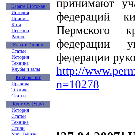
принимают уча
Карате Шотокан
федераций ки
История
Приемы
Ката
Пермского кр
Персона
Разное
федерации у
Карате Эншин
Статьи
федерации рук
История
Техника
http://www.per
Клубы и залы
Кикбоксинг
n=10278
Правила
Техника
Статьи
Кунг Фу (Ушу)
История
Статьи
Техника
Стили
Ушу Тайцзи-