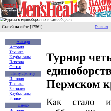
Статей на сайте [17561]
Главная
Айкидо
История
Техника
Турнир чет
Клубы, залы
Персона
единоборств
Статьи
Джиу-Джитсу
История
Пермском к
Техника
Бразилия
Клубы, залы
Как стало и
Разное
Дзюдо
История