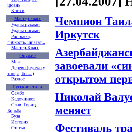
[27.04.2007] 
цюань
Книги
Чемпион Таила
Мастер-класс
Удары руками
Иркутск
Удары ногами
Растяжка,
гибкость, шпагат...
Мастер-Класс
Азербайджанс
Оружие
завоевали «си
Меч
Дерево (нунчаку,
тонфа, бо ....)
открытом перв
Разное
Русские стили
Николай Валуе
Самбо
Кадочников
Слав. Гориц.
меняет
Борьба
Буза
История
Фестиваль тр
Статьи