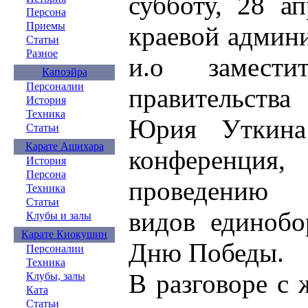
субботу, 28 а
Персона
Приемы
краевой админ
Статьи
Разное
и.о заместит
Капоэйра
Персоналии
правительств
История
Техника
Юрия Уткина 
Статьи
Карате Ашихара
конференци
История
Персона
проведению 
Техника
Статьи
видов единобо
Клубы и залы
Карате Киокушин
Дню Победы.
Персоналии
Техника
В разговоре с
Клубы, залы
Ката
Статьи