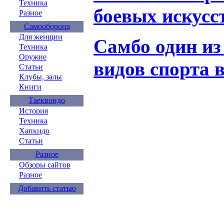
Техника
боевых искусс
Разное
Самооборона
Для женщин
Самбо один из
Техника
Оружие
видов спорта 
Статьи
Клубы, залы
Книги
Таеквондо
История
Техника
Хапкидо
Статьи
Разное
Обзоры сайтов
Разное
Добавить статью