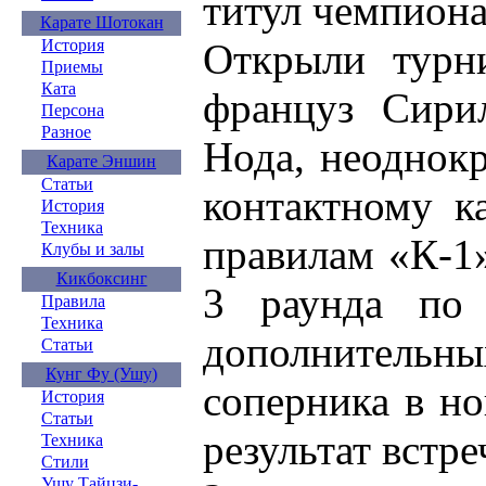
титул чемпиона 
Карате Шотокан
Открыли турн
История
Приемы
Ката
француз Сири
Персона
Разное
Нода, неоднок
Карате Эншин
Статьи
контактному к
История
Техника
правилам «К-1»
Клубы и залы
Кикбоксинг
3 раунда по
Правила
Техника
дополнительных
Статьи
Кунг Фу (Ушу)
соперника в но
История
Статьи
результат встре
Техника
Стили
Ушу Тайцзи-