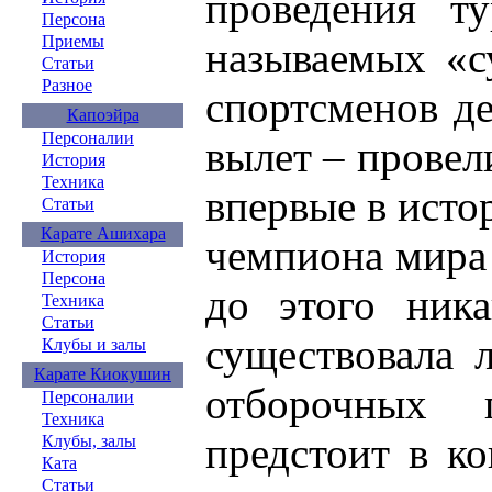
проведения т
Персона
Приемы
называемых «с
Статьи
Разное
спортсменов де
Капоэйра
Персоналии
вылет – провел
История
Техника
впервые в исто
Статьи
Карате Ашихара
чемпиона мира 
История
Персона
до этого ник
Техника
Статьи
существовала 
Клубы и залы
Карате Киокушин
отборочных 
Персоналии
Техника
предстоит в ко
Клубы, залы
Ката
Статьи