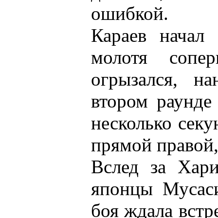
ошибкой.
Караев начал 
молотя сопе
огрызался, н
втором раунде 
несколько секу
прямой правой,
Вслед за Хар
японцы Мусаси
боя ждала встр