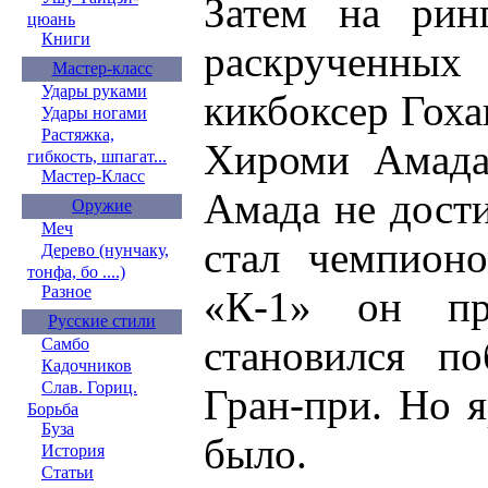
Затем на рин
цюань
Книги
раскрученных
Мастер-класс
Удары руками
кикбоксер Гоха
Удары ногами
Растяжка,
Хироми Амада
гибкость, шпагат...
Мастер-Класс
Амада не дости
Оружие
Меч
стал чемпион
Дерево (нунчаку,
тонфа, бо ....)
Разное
«К-1» он пр
Русские стили
становился п
Самбо
Кадочников
Слав. Гориц.
Гран-при. Но я
Борьба
Буза
было.
История
Статьи