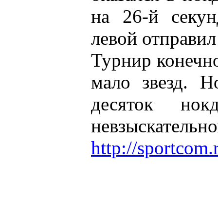
на 26-й секу
левой отправил
Турнир конечн
мало звезд. Н
десяток но
невзыскательн
http://sportcom