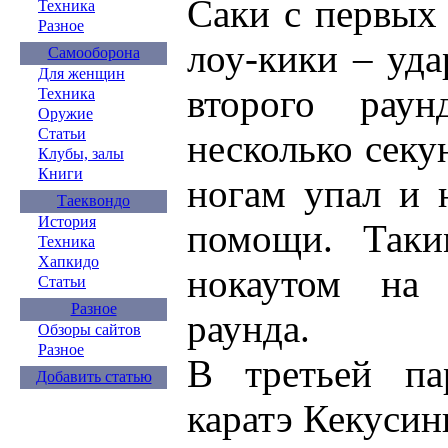
Саки с первых
Техника
Разное
лоу-кики – уда
Самооборона
Для женщин
второго рау
Техника
Оружие
Статьи
несколько секу
Клубы, залы
Книги
ногам упал и 
Таеквондо
История
помощи. Таки
Техника
Хапкидо
нокаутом на 
Статьи
Разное
раунда.
Обзоры сайтов
Разное
В третьей па
Добавить статью
каратэ Кекусин