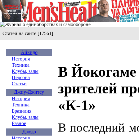
Статей на сайте [17561]
Айкидо
История
Техника
В Йокогаме 
Клубы, залы
Персона
зрителей п
Статьи
Джиу-Джитсу
История
«К-1»
Техника
Бразилия
Клубы, залы
В последний м
Разное
Дзюдо
История