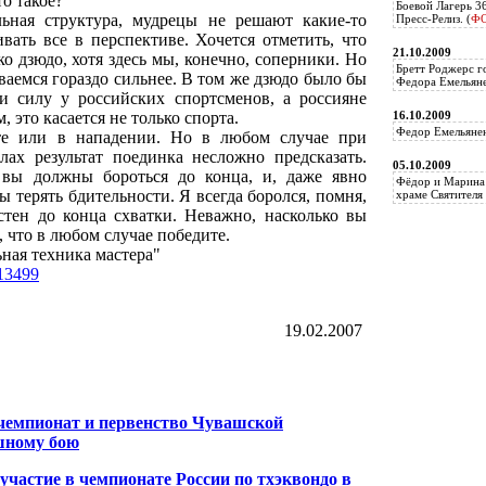
то такое?
Боевой Лагерь 3
ьная структура, мудрецы не решают какие-то
Пресс-Релиз. (
Ф
вать все в перспективе. Хочется отметить, что
21.10.2009
о дзюдо, хотя здесь мы, конечно, соперники. Но
Бретт Роджерс г
ываемся гораздо сильнее. В том же дзюдо было бы
Федора Емельяне
и силу у российских спортсменов, а россияне
 это касается не только спорта.
16.10.2009
Федор Емельянен
те или в нападении. Но в любом случае при
лах результат поединка несложно предсказать.
05.10.2009
 вы должны бороться до конца, и, даже явно
Фёдор и Марина 
 терять бдительности. Я всегда боролся, помня,
храме Святителя 
естен до конца схватки. Неважно, насколько вы
, что в любом случае победите.
ная техника мастера"
=13499
19.02.2007
емпионат и первенство Чувашской
шному бою
частие в чемпионате России по тхэквондо в