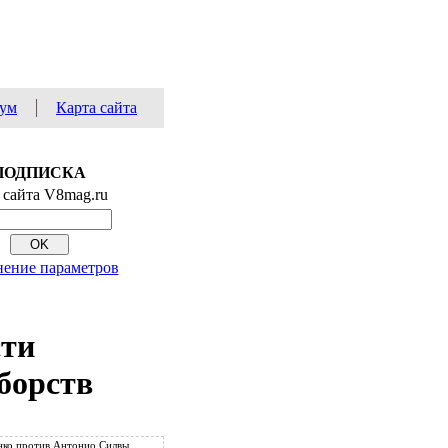
ум
Карта сайта
ПОДПИСКА
 сайта V8mag.ru
ение параметров
сти
борств
ко против Антонио Силвы.