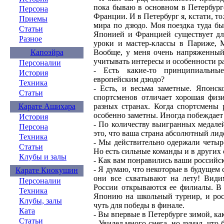
пока бываю в основном в Петербург
Персона
Франции. И в Петербург я, кстати, т
Приемы
мира по дзюдо. Моя поездка туда бы
Статьи
Японией и Францией существует дл
Разное
уроки и мастер-классы в Париже, М
Вообще, у меня очень напряженный
Капоэйра
учитывать интересы и особенности ра
Персоналии
- Есть какие-то принципиальны
История
европейским дзюдо?
Техника
- Есть, и весьма заметные. Японск
Статьи
спортсменов отличает хорошая физи
разных странах. Когда спортсмены 
Карате Ашихара
особенно заметны. Иногда побеждает 
История
- По количеству выигранных медале
Персона
это, что ваша страна абсолютный лид
Техника
- Мы действительно одержали четыр
Статьи
Но есть сильные команды и в других 
Клубы и залы
- Как вам понравились ваши российс
- Я думаю, что некоторые в будущем 
Карате Киокушин
они все схватывают на лету! Видим
Персоналии
России открываются ее филиалы. В
Техника
Японию на школьный турнир, и росс
Клубы, залы
чуть для победы в финале.
Ката
- Вы впервые в Петербурге зимой, ка
Статьи
- Увидел много снега, но думал, что 