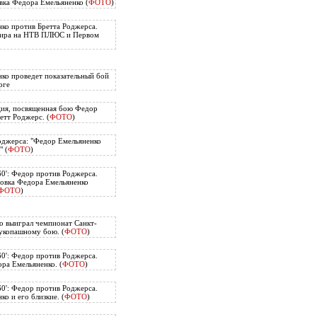
вка Федора Емельяненко (
ФОТО
)
ко против Бретта Роджерса.
нира на НТВ ПЛЮС и Первом
ко проведет показательный бой
рге
ия, посвященная бою Федор
етт Роджерс. (
ФОТО
)
оджерса: "Федор Емельяненко
" (
ФОТО
)
60': Федор против Роджерса.
овка Федора Емельяненко
ФОТО
)
о выиграл чемпионат Санкт-
укопашному бою. (
ФОТО
)
60': Федор против Роджерса.
ра Емельяненко. (
ФОТО
)
60': Федор против Роджерса.
о и его близкие. (
ФОТО
)