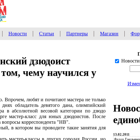
Новости
Статьи
Партнеры
Магазин
Фор
нский дзюдоист
Новости
 том, чему научился у
Измен
. Впрочем, любят и почитают мастера не только
 днях обладатель девятого дана, олимпийский
Ново
ра в абсолютной весовой категории по дзюдо
рге мастер-класс для юных дзюдоистов. После
едино
а вопросы корреспондента "НВ".
ный, в котором вы проводите такие занятия для
13.02.2011
ить мастер-классы в других городах России, но
Федор Емельянен