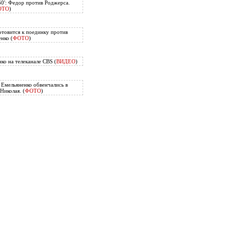
60': Федор против Роджерса.
ОТО
)
отовится к поединку против
нко (
ФОТО
)
ко на телеканале CBS (
ВИДЕО
)
Емельяненко обвенчались в
Николая. (
ФОТО
)