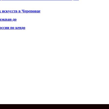
 искусств в Череповце
аэкван-до
оссии по кендо