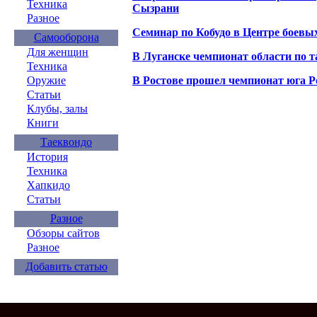
Техника
Сызрани
Разное
Семинар по Кобудо в Центре боевых
Самооборона
Для женщин
В Луганске чемпионат области по т
Техника
В Ростове прошел чемпионат юга Р
Оружие
Статьи
Клубы, залы
Книги
Таеквондо
История
Техника
Хапкидо
Статьи
Разное
Обзоры сайтов
Разное
Добавить статью