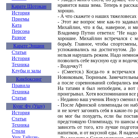
нравится ваша зима. Теперь я расск
Карате Шотокан
хорошо.
История
- А что скажете о наших тяжеловесах
Приемы
- Этот же вопрос мне как-то задавал
Ката
Михайлин, что я бы, наверное, и м
Персона
Владимир Путин ответил: "Не надо и
Разное
хорошие. Михайлин встречался с 
борьбу. Главное, чтобы спортсмены
Карате Эншин
успокаивались на достигнутом. До
Статьи
нельзя нарушать режим. Надо немнож
История
позволить себе вкусную еду и водочк
Техника
- Водочку?!
Клубы и залы
- (Смеется.) Когда-то я встречал
Новиковым, Тюриным. Замечательные
Кикбоксинг
а после соревнований собирались вм
Правила
На татами я был непобедим, а вот 
Техника
проигрывал. Хотя воспоминания все 
Статьи
- Недавно ваш ученик Иноуэ сменил 
- После Афинской олимпиады он набр
Кунг Фу (Ушу)
и не хочет загонять себя в какие-то 
История
он мог бы похудеть, если бы постав
Статьи
предстоящую Олимпиаду, то шансы ест
Техника
зависеть от того, кто лучше подгот
Стили
напитков, и от вкусной еды. Я надеюс
Ушу Тайцзи-