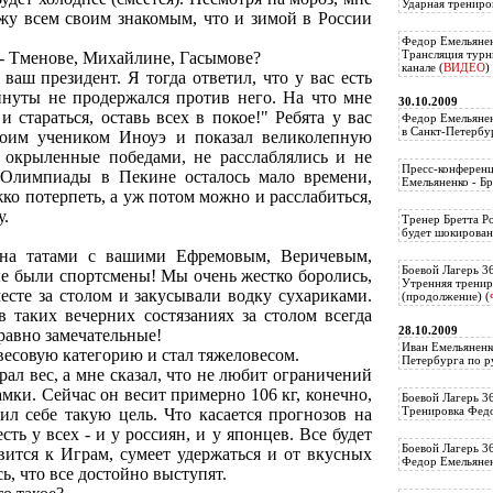
Ударная трениро
ажу всем своим знакомым, что и зимой в России
Федор Емельянен
Трансляция тур
 - Тменове, Михайлине, Гасымове?
канале (
ВИДЕО
)
 ваш президент. Я тогда ответил, что у вас есть
инуты не продержался против него. На что мне
30.10.2009
 стараться, оставь всех в покое!" Ребята у вас
Федор Емельянен
в Санкт-Петербу
моим учеником Иноуэ и показал великолепную
, окрыленные победами, не расслаблялись и не
Пресс-конференц
 Олимпиады в Пекине осталось мало времени,
Емельяненко - Бр
ко потерпеть, а уж потом можно и расслабиться,
у.
Тренер Бретта Р
будет шокирован
ся на татами с вашими Ефремовым, Веричевым,
Боевой Лагерь 3
 были спортсмены! Мы очень жестко боролись,
Утренняя тренир
есте за столом и закусывали водку сухариками.
(продолжение) (
в таких вечерних состязаниях за столом всегда
28.10.2009
равно замечательные!
Иван Емельяненк
весовую категорию и стал тяжеловесом.
Петербурга по р
ал вес, а мне сказал, что не любит ограничений
рамки. Сейчас он весит примерно 106 кг, конечно,
Боевой Лагерь 3
Тренировка Федо
ил себе такую цель. Что касается прогнозов на
ь у всех - и у россиян, и у японцев. Все будет
Боевой Лагерь 3
овится к Играм, сумеет удержаться и от вкусных
Федор Емельяненк
ь, что все достойно выступят.