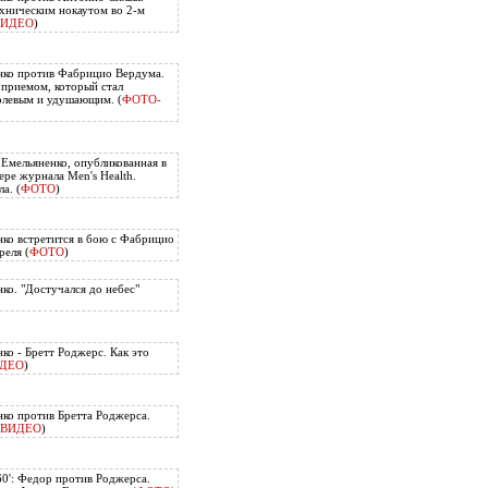
хническим нокаутом во 2-м
ВИДЕО
)
нко против Фабрицио Вердума.
приемом, который стал
олевым и удушающим. (
ФОТО-
 Емельяненко, опубликованная в
ере журнала Men's Health.
а. (
ФОТО
)
ко встретится в бою с Фабрицио
еля (
ФОТО
)
ко. "Достучался до небес"
ко - Бретт Роджерс. Как это
ДЕО
)
ко против Бретта Роджерса.
ВИДЕО
)
60': Федор против Роджерса.