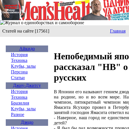
Статей на сайте [17561]
Главная
Айкидо
Непобедимый япо
История
Техника
рассказал "НВ" о
Клубы, залы
Персона
русских
Статьи
Джиу-Джитсу
История
В Японии его называют гением дзюдо
на родине, но и во всем мире. На
Техника
чемпион, пятикратный чемпион ми
Бразилия
Ямасита Ясухиро провел в Петербу
Клубы, залы
занятий господин Ямасита ответил н
Разное
- Наверное, наш город не единствен
Дзюдо
детей?
- Я был бы рад возможности провод
История