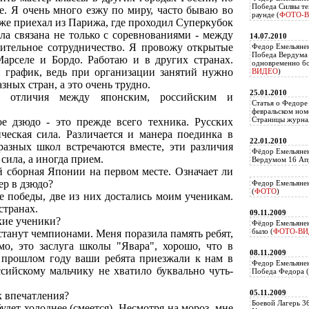
Победа Силвы те
е. Я очень много езжу по миру, часто бываю во
раунде (
ФОТО-
оже приехал из Парижа, где проходил Суперкубок
ла связана не только с соревнованиями - между
14.07.2010
ительное сотрудничество. Я провожу открытые
Федор Емельяне
Победа Вердума 
арселе и Бордо. Работаю и в других странах.
одновременно б
 график, ведь при организации занятий нужно
ВИДЕО
)
зных стран, а это очень трудно.
25.01.2010
е отличия между японским, российским и
Статья о Федоре
февральском ном
Страницы журнал
ое дзюдо - это прежде всего техника. Русских
ческая сила. Различается и манера поединка в
22.01.2010
разных школ встречаются вместе, эти различия
Фёдор Емельянен
сила, а иногда прием.
Вердумом 16 Апр
й сборная Японии на первом месте. Означает ли
ер в дзюдо?
Федор Емельянен
(
ФОТО
)
е победы, две из них достались моим ученикам.
странах.
09.11.2009
кие ученики?
Фёдор Емельянен
было (
ФОТО-ВИ
станут чемпионами. Меня поразила память ребят,
о, это заслуга школы "Явара", хорошо, что в
08.11.2009
 прошлом году ваши ребята приезжали к нам в
Федор Емельянен
ийскому мальчику не хватило буквально чуть-
Победа Федора (
05.11.2009
к впечатления?
Боевой Лагерь 3
будет холоднее (смеется). Несмотря на мороз, мне