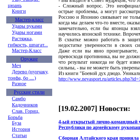
- Вы входите в Совет мудрецов, что э
цюань
- Сложный вопрос. Это неофициал
Книги
острые проблемы, а могут рассматри
Россию и Японию связывает не тольк
Мастер-класс
когда мы делаем что-то вместе, оказ
Удары руками
замечательно, если бы японцы взял
Удары ногами
научились японской технике. Впрочем,
Растяжка,
В схватке можно работать в защи
гибкость, шпагат...
недостатке уверенности в своих си
Мастер-Класс
Даже если вы явно проигрываете,
превосходя противника, вы не должны
Оружие
что результат никогда не будет изв
Меч
сильны, - вы не можете быть уверены
Дерево (нунчаку,
Из книги "Боевой дух дзюдо. Уникаль
тонфа, бо ....)
http://www.nevasport.ru/articles.php?id
Разное
Русские стили
Самбо
Кадочников
[19.02.2007] Новости:
Слав. Гориц.
Борьба
4-ый открытый лично-командный ч
Буза
Республики по армейскому рукопа
История
Статьи
Сборная Алтайского края приняла у