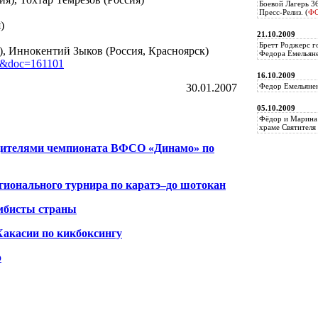
Боевой Лагерь 3
Пресс-Релиз. (
Ф
)
21.10.2009
Бретт Роджерс г
), Иннокентий Зыков (Россия, Красноярск)
Федора Емельяне
0&doc=161101
16.10.2009
30.01.2007
Федор Емельянен
05.10.2009
Фёдор и Марина 
храме Святителя 
едителями чемпионата ВФСО «Динамо» по
ионального турнира по каратэ–до шотокан
амбисты страны
Хакасии по кикбоксингу
э