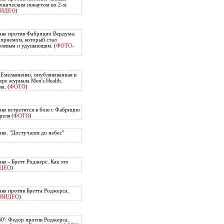
хническим нокаутом во 2-м
ВИДЕО
)
нко против Фабрицио Вердума.
приемом, который стал
олевым и удушающим. (
ФОТО-
 Емельяненко, опубликованная в
ере журнала Men's Health.
а. (
ФОТО
)
ко встретится в бою с Фабрицио
еля (
ФОТО
)
ко. "Достучался до небес"
ко - Бретт Роджерс. Как это
ДЕО
)
ко против Бретта Роджерса.
ВИДЕО
)
60': Федор против Роджерса.