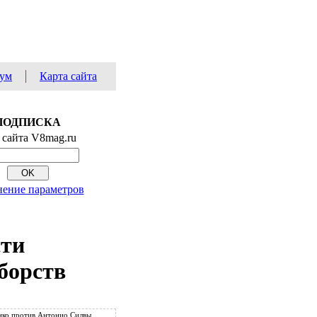
ум
Карта сайта
ПОДПИСКА
 сайта V8mag.ru
ение параметров
сти
борств
ко против Антонио Силвы.