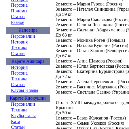
2е место – Мария Гурова (Россия)
Персона
3е место – Наталья Синишина (Украи
Приемы
До 59 кг
Статьи
1е место – Мария Смолякова (Россия
Разное
2е место – Галина Легенкина (Россия
3е место – Салтанат Абдрахманова (
Капоэйра
До 63 кг
Персоналии
1е место – Моника Рогэн (Польша)
История
2е место – Наталья Куксина (Россия)
Техника
3е место – Ольга Хилько (Белорусси
Статьи
До 67 кг
1е место – Анна Шамова (Россия)
Карате Ашихара
2е место – Юлия Бартновская (Росси
История
3е место – Екатерина Бурмистрова (
Персона
До 72 кг
Техника
1е место – Алена Перепелкина (Росс
Статьи
2е место – Василиса Марзалюк (Росс
Клубы и залы
3е место – Светлана Саенко (Украин
Карате Киокушин
Итоги XVIII международного тур
Персоналии
Ярыгин»
Техника
До 50 кг
Клубы, залы
1е место – Базар Жалсапов (Россия)
Ката
2е место – Семен Уксеков (Россия)
Статьи
3е место – Оттук Сат (Россия, Красн