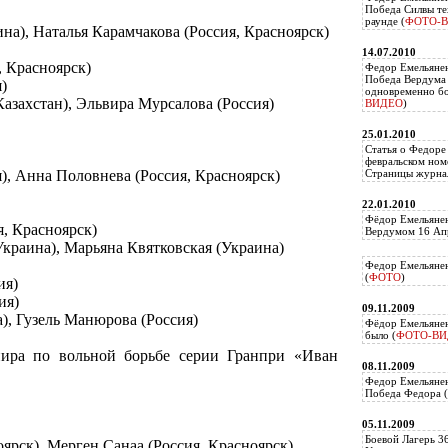
Победа Силвы те
раунде (
ФОТО-
на), Наталья Карамчакова (Россия, Красноярск)
14.07.2010
, Красноярск)
Федор Емельяне
Победа Вердума 
)
одновременно б
Казахстан), Эльвира Мурсалова (Россия)
ВИДЕО
)
25.01.2010
Статья о Федоре
февральском ном
я), Анна Половнева (Россия, Красноярск)
Страницы журнал
22.01.2010
Фёдор Емельянен
я, Красноярск)
Вердумом 16 Апр
Украина), Марьяна Квятковская (Украина)
Федор Емельянен
(
ФОТО
)
ия)
ия)
09.11.2009
а), Гузель Манюрова (Россия)
Фёдор Емельянен
было (
ФОТО-ВИ
нира по вольной борьбе серии Гранпри «Иван
08.11.2009
Федор Емельянен
Победа Федора (
05.11.2009
Боевой Лагерь 3
оярск), Мерген Санаа (Россия, Красноярск)