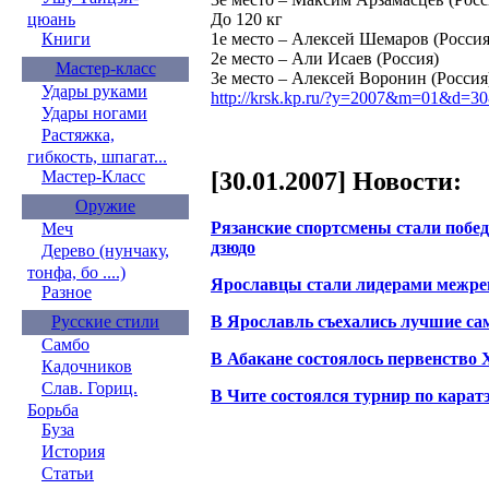
цюань
До 120 кг
1е место – Алексей Шемаров (Россия
Книги
2е место – Али Исаев (Россия)
Мастер-класс
3е место – Алексей Воронин (Россия
Удары руками
http://krsk.kp.ru/?y=2007&m=01&d=3
Удары ногами
Растяжка,
гибкость, шпагат...
[30.01.2007] Новости:
Мастер-Класс
Оружие
Рязанские спортсмены стали поб
Меч
дзюдо
Дерево (нунчаку,
тонфа, бо ....)
Ярославцы стали лидерами межрег
Разное
В Ярославль съехались лучшие с
Русские стили
Самбо
В Абакане состоялось первенство 
Кадочников
Слав. Гориц.
В Чите состоялся турнир по карат
Борьба
Буза
История
Статьи