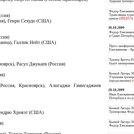
Ударная трениро
Федор Емельянен
ссия)
Трансляция тур
канале (
ВИДЕО
)
ия), Генри Сехудо (США)
30.10.2009
Федор Емельянен
в Санкт-Петербу
ссия)
раина), Галлик Нейт (США)
Пресс-конференц
Емельяненко - Бр
Тренер Бретта Р
ноярск), Расул Джукаев (Россия)
будет шокирован
Боевой Лагерь 3
ия)
Утренняя тренир
(продолжение) (
Россия, Красноярск), Алигаджи Гамигаджиев
28.10.2009
Иван Емельяненк
Петербурга по р
Боевой Лагерь 3
, Эндрю Хровэт (США)
Тренировка Федо
Боевой Лагерь 3
я)
Федор Емельяненк
я), Тохтар Темрезов (Россия)