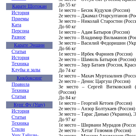
До 55 кг
Карате Шотокан
1е место – Бесик Кудухов (Россия)
История
2е место – Джамал Отарсултанов (Ро
Приемы
3е место – Николай Старостин (Росс
Ката
До 60 кг
Персона
1е место – Адам Батыров (Россия)
Разное
2е место – Владимир Вильманов (Ро
3е место – Василий Федоришин (Ук
Карате Эншин
До 66 кг
Статьи
1е место – Ирбек Фарниев (Россия)
История
2е место – Шамиль Батыров (Россия)
Техника
3е место – Заур Батаев (Россия, Крас
Клубы и залы
До 74 кг
1е место – Махач Муртазалиев (Росс
Кикбоксинг
2е место – Денис Царгуш (Россия)
Правила
3е место – Сергей Витковский (
Техника
(Россия)
Статьи
До 84 кг
1е место – Георгий Кетоев (Россия)
Кунг Фу (Ушу)
2е место – Анзор Болтукаев (Россия)
История
3е место – Тарас Данько (Украина)
Статьи
До 97 кг
Техника
1е место – Ширвани Мурадов (Росси
Стили
2е место – Хетаг Гозюмов (Россия)
Ушу Тайцзи-
3е место – Максим Арзамасцев (Росси