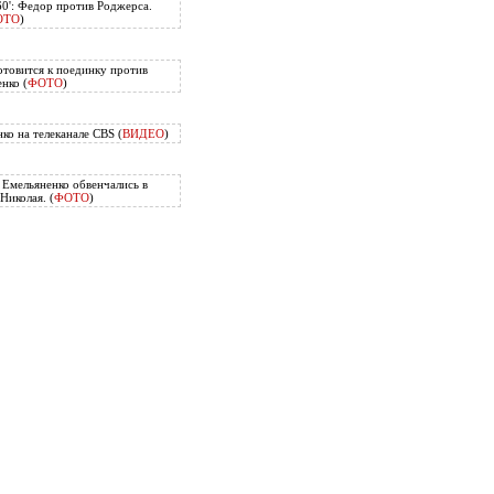
60': Федор против Роджерса.
ОТО
)
отовится к поединку против
нко (
ФОТО
)
ко на телеканале CBS (
ВИДЕО
)
Емельяненко обвенчались в
Николая. (
ФОТО
)