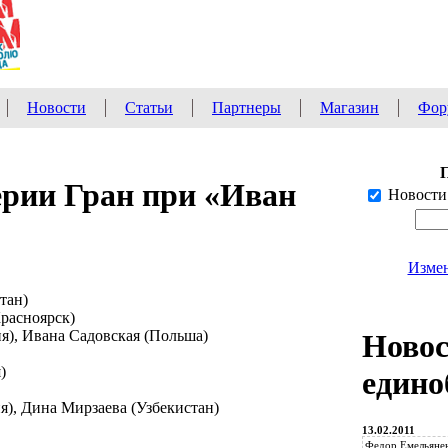
Новости
Статьи
Партнеры
Магазин
Фор
ерии Гран при «Иван
Новости
Измен
тан)
Красноярск)
ия), Ивана Садовская (Польша)
Ново
)
едино
ия), Дина Мирзаева (Узбекистан)
13.02.2011
Федор Емельянен