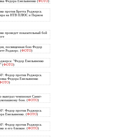
вка Федора Емельяненко (
ФОТО
)
ко против Бретта Роджерса.
нира на НТВ ПЛЮС и Первом
ко проведет показательный бой
рге
ия, посвященная бою Федор
етт Роджерс. (
ФОТО
)
оджерса: "Федор Емельяненко
" (
ФОТО
)
60': Федор против Роджерса.
овка Федора Емельяненко
ФОТО
)
о выиграл чемпионат Санкт-
укопашному бою. (
ФОТО
)
60': Федор против Роджерса.
ра Емельяненко. (
ФОТО
)
60': Федор против Роджерса.
о и его близкие. (
ФОТО
)