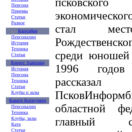
псковског
Персона
Приемы
экономическог
Статьи
Разное
стал мест
Капоэйра
Персоналии
Рождественско
История
Техника
среди юношей 
Статьи
Карате Ашихара
1996 годов
История
Персона
рассказал 
Техника
Статьи
ПсковИнформб
Клубы и залы
Карате Киокушин
областной ф
Персоналии
Техника
главный с
Клубы, залы
Ката
Статьи