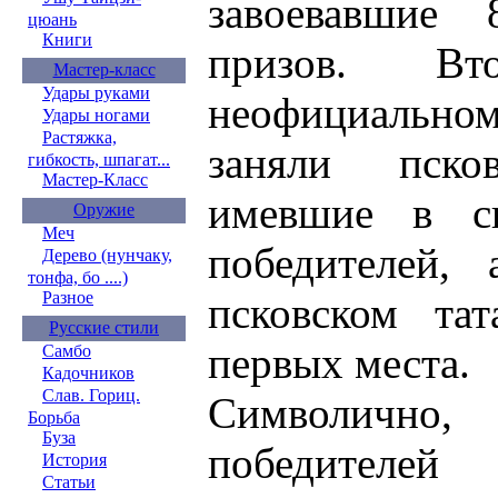
завоевавшие
цюань
Книги
призов. В
Мастер-класс
Удары руками
неофициальном
Удары ногами
Растяжка,
заняли пско
гибкость, шпагат...
Мастер-Класс
имевшие в с
Оружие
Меч
победителей, 
Дерево (нунчаку,
тонфа, бо ....)
Разное
псковском тат
Русские стили
первых места.
Самбо
Кадочников
Слав. Гориц.
Символично
Борьба
Буза
победителей
История
Статьи