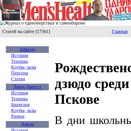
Статей на сайте [17561]
Главная
Айкидо
История
Техника
Рождествен
Клубы, залы
Персона
дзюдо сред
Статьи
Джиу-Джитсу
История
Пскове
Техника
Бразилия
Клубы, залы
В дни школьны
Разное
Дзюдо
История