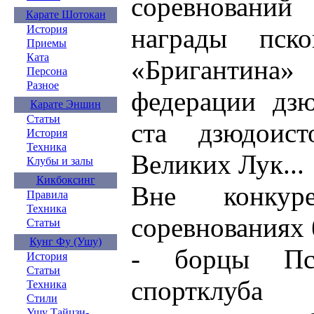
соревнований 
Карате Шотокан
награды пско
История
Приемы
Ката
«Бригантин
Персона
Разное
федерации дзю
Карате Эншин
Статьи
ста дзюдоис
История
Техника
Великих Лук...
Клубы и залы
Кикбоксинг
Вне конкур
Правила
Техника
соревнованиях 
Статьи
Кунг Фу (Ушу)
- борцы Пск
История
Статьи
спортклуба
Техника
Стили
Ушу Тайцзи-