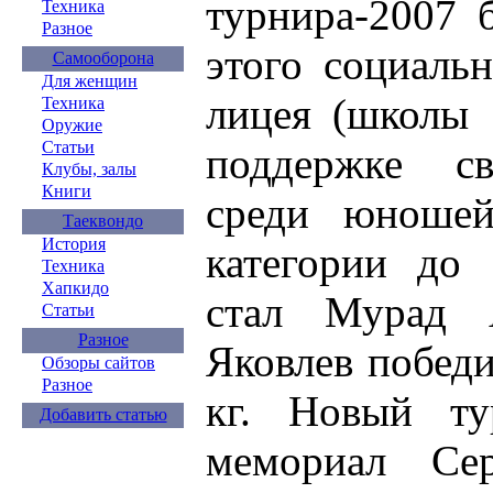
турнира-2007 
Техника
Разное
этого социаль
Самооборона
Для женщин
лицея (школы 
Техника
Оружие
Статьи
поддержке св
Клубы, залы
Книги
среди юношей
Таеквондо
История
категории до
Техника
Хапкидо
стал Мурад 
Статьи
Разное
Яковлев победи
Обзоры сайтов
Разное
кг. Новый т
Добавить статью
мемориал Се