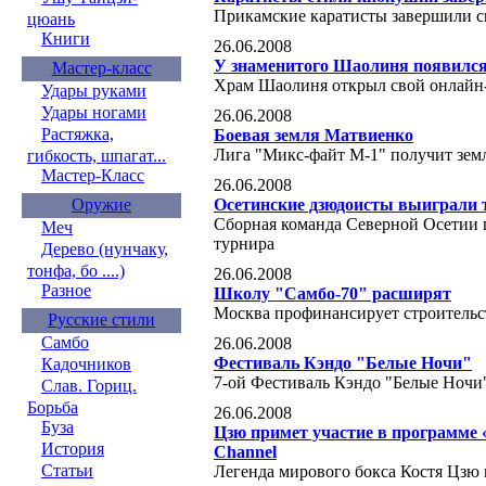
Прикамские каратисты завершили с
цюань
Книги
26.06.2008
У знаменитого Шаолиня появился
Мастер-класс
Храм Шаолиня открыл свой онлайн
Удары руками
Удары ногами
26.06.2008
Растяжка,
Боевая земля Матвиенко
Лига "Микс-файт М-1" получит зем
гибкость, шпагат...
Мастер-Класс
26.06.2008
Осетинские дзюдоисты выиграли 
Оружие
Сборная команда Северной Осетии 
Меч
турнира
Дерево (нунчаку,
тонфа, бо ....)
26.06.2008
Разное
Школу "Самбо-70" расширят
Москва профинансирует строительс
Русские стили
Самбо
26.06.2008
Фестиваль Кэндо "Белые Ночи"
Кадочников
7-ой Фестиваль Кэндо "Белые Ночи"
Слав. Гориц.
Борьба
26.06.2008
Буза
Цзю примет участие в программе 
История
Channel
Статьи
Легенда мирового бокса Костя Цзю п