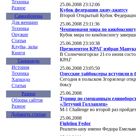
Техника
25.06.2008 23:12:06
Разное
Кубок федерации джиу-джитсу
Второй Открытый Кубок Федераци
Самооборона
Для женщин
25.06.2008 23:11:36
Техника
Чемпионами мира по кикбоксингу
Оружие
Кубок мира по кикбоксингу заверш
Статьи
25.06.2008 23:10:38
Клубы, залы
Президентом КРАГ избран Манукя
Книги
В Солнечногорске 21-го июня состо
КРАГ
Таеквондо
История
25.06.2008 23:05:50
Техника
Одесские тайбоксеры вступили в 
Сегодня в польском Згорзелеце отк
Хапкидо
боксу
Статьи
25.06.2008
Разное
Турнир по смешанным единоборств
Обзоры сайтов
«Летучий Голландец»
Разное
М-1 Challenge во второй раз пройде
Добавить статью
25.06.2008
Fighting Fedor
Реалити-шоу имени Федора Емелья