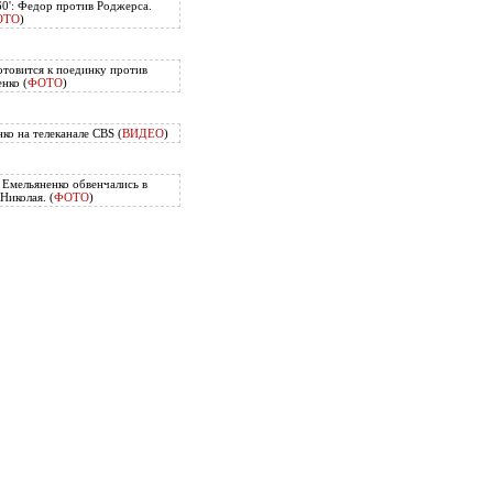
60': Федор против Роджерса.
ОТО
)
отовится к поединку против
нко (
ФОТО
)
ко на телеканале CBS (
ВИДЕО
)
Емельяненко обвенчались в
Николая. (
ФОТО
)