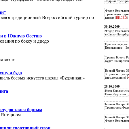
Ударная трениро
Федор Емельянен
ии"
Трансляция тур
тоялся традиционный Всероссийский турнир по
канале (
ВИДЕО
)
30.10.2009
Федор Емельянен
в Санкт-Петербу
ли в Южную Осетию
вания по боксу и дзюдо
Пресс-конференц
Емельяненко - Бр
Тренер Бретта Р
ом месте
будет шокирован
Боевой Лагерь 3
ушу и будо
Утренняя тренир
валь боевых искусств школы «Будзинкан»
(продолжение) (
28.10.2009
инга
Иван Емельяненк
Петербурга по р
Боевой Лагерь 3
Тренировка Федо
олу достался борцам
 Янтарном
Боевой Лагерь 3
Федор Емельяненк
шили спортивный сезон