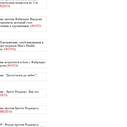
хническим нокаутом во 2-м
ВИДЕО
)
нко против Фабрицио Вердума.
приемом, который стал
олевым и удушающим. (
ФОТО-
 Емельяненко, опубликованная в
ере журнала Men's Health.
а. (
ФОТО
)
ко встретится в бою с Фабрицио
еля (
ФОТО
)
ко. "Достучался до небес"
ко - Бретт Роджерс. Как это
ДЕО
)
ко против Бретта Роджерса.
ВИДЕО
)
60': Федор против Роджерса.