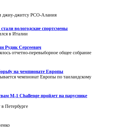
и джиу-джитсу РСО-Алания
 стали вологодские спортсмены
ился в Италии
н Рудик Сергеевич
ялось отчетно-перевыборное общее собрание
борьбу на чемпионате Европы
рывается чемпионат Европы по таиландскому
ам М-1 Challenge пройдет на паруснике
т в Петербурге
ненко