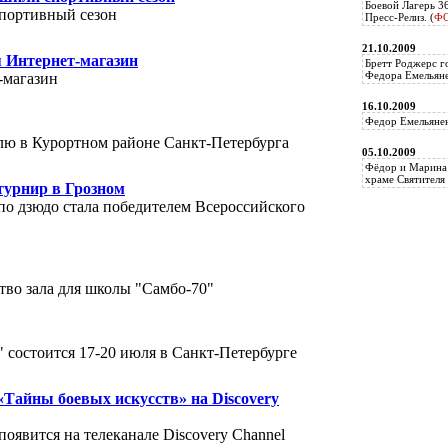
Боевой Лагерь 3
портивный сезон
Пресс-Релиз. (
Ф
21.10.2009
 Интернет-магазин
Бретт Роджерс г
Федора Емельяне
-магазин
16.10.2009
Федор Емельянен
лю в Курортном районе Санкт-Петербурга
05.10.2009
Фёдор и Марина 
храме Святителя 
турнир в Грозном
по дзюдо стала победителем Всероссийского
тво зала для школы "Самбо-70"
 состоится 17-20 июля в Санкт-Петербурге
«Тайны боевых искусств» на Discovery
оявится на телеканале Discovery Channel