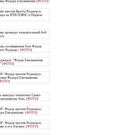
вка Федора Емельяненко (
ФОТО
)
ко против Бретта Роджерса.
нира на НТВ ПЛЮС и Первом
ко проведет показательный бой
рге
ия, посвященная бою Федор
етт Роджерс. (
ФОТО
)
оджерса: "Федор Емельяненко
" (
ФОТО
)
60': Федор против Роджерса.
овка Федора Емельяненко
ФОТО
)
о выиграл чемпионат Санкт-
укопашному бою. (
ФОТО
)
60': Федор против Роджерса.
ра Емельяненко. (
ФОТО
)
60': Федор против Роджерса.
о и его близкие. (
ФОТО
)