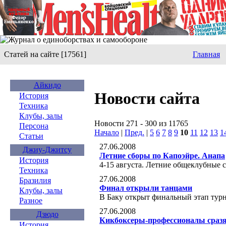
Статей на сайте [17561]
Главная
Айкидо
Новости сайта
История
Техника
Клубы, залы
Новости 271 - 300 из 11765
Персона
Начало
|
Пред.
|
5
6
7
8
9
10
11
12
13
1
Статьи
27.06.2008
Джиу-Джитсу
Летние сборы по Капоэйре. Анапа
История
4-15 августа. Летние общеклубные 
Техника
27.06.2008
Бразилия
Финал открыли танцами
Клубы, залы
В Баку открыт финальный этап турн
Разное
27.06.2008
Дзюдо
Кикбоксеры-профессионалы сразя
История