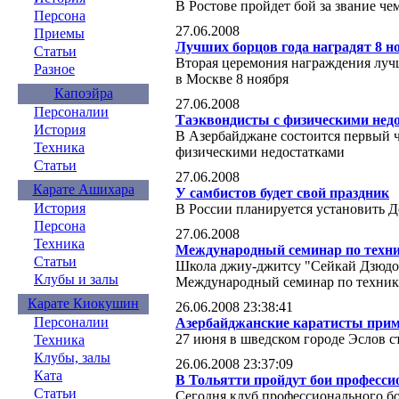
В Ростове пройдет бой за звание ч
Персона
27.06.2008
Приемы
Лучших борцов года наградят 8 н
Статьи
Вторая церемония награждения луч
Разное
в Москве 8 ноября
Капоэйра
27.06.2008
Персоналии
Таэквондисты с физическими недо
История
В Азербайджане состоится первый ч
Техника
физическими недостатками
Статьи
27.06.2008
Карате Ашихара
У самбистов будет свой праздник
История
В России планируется установить Д
Персона
27.06.2008
Техника
Международный семинар по техни
Статьи
Школа джиу-джитсу "Сейкай Дзюдок
Клубы и залы
Международный семинар по техник
Карате Киокушин
26.06.2008 23:38:41
Персоналии
Азербайджанские каратисты прим
27 июня в шведском городе Эслов с
Техника
Клубы, залы
26.06.2008 23:37:09
Ката
В Тольятти пройдут бои професси
Статьи
Сегодня клуб профессионального б