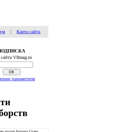
ум
Карта сайта
ПОДПИСКА
 сайта V8mag.ru
ение параметров
сти
борств
ко против Антонио Силвы.