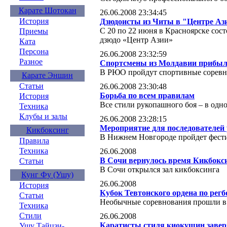
Карате Шотокан
26.06.2008 23:34:45
История
Дзюдоисты из Читы в "Центре Аз
С 20 по 22 июня в Красноярске сос
Приемы
дзюдо «Центр Азии»
Ката
Персона
26.06.2008 23:32:59
Разное
Спортсмены из Молдавии прибы
В РЮО пройдут спортивные соревно
Карате Эншин
Статьи
26.06.2008 23:30:48
Борьба по всем правилам
История
Все стили рукопашного боя – в одн
Техника
Клубы и залы
26.06.2008 23:28:15
Мероприятие для последователей 
Кикбоксинг
В Нижнем Новгороде пройдет фести
Правила
Техника
26.06.2008
В Сочи вернулось время Кикбокс
Статьи
В Сочи открылся зал кикбоксинга
Кунг Фу (Ушу)
26.06.2008
История
Кубок Тевтонского ордена по регб
Статьи
Необычные соревнования прошли в
Техника
Стили
26.06.2008
Каратисты стиля киокушин завер
Ушу Тайцзи-