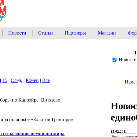
Новости
Статьи
Партнеры
Магазин
Фор
Новости
4
15
|
След.
|
Конец
|
Все
Измен
сборы по Капоэйре. Витязево
Ново
едино
ира по борьбе «Золотой Гран-при»
13.02.2011
тся за звание чемпиона мира
Федор Емельянен