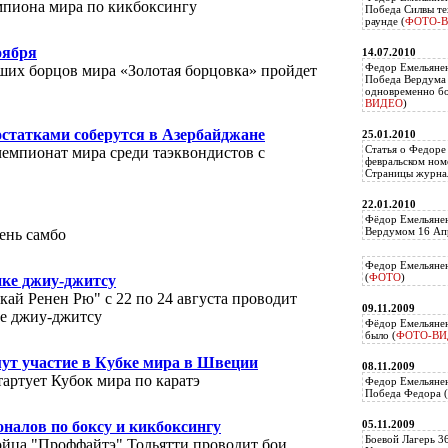
емпиона мира по кикбоксингу
Победа Силвы те
раунде (
ФОТО-
оября
14.07.2010
Федор Емельяне
ших борцов мира «Золотая борцовка» пройдет
Победа Вердума 
одновременно б
ВИДЕО
)
статками соберутся в Азербайджане
25.01.2010
Статья о Федоре
емпионат мира среди таэквондистов с
февральском ном
Страницы журнал
22.01.2010
Фёдор Емельянен
Вердумом 16 Апр
ень самбо
Федор Емельянен
(
ФОТО
)
ке джиу-джитсу
ай Ренен Рю" с 22 по 24 августа проводит
09.11.2009
е джиу-джитсу
Фёдор Емельянен
было (
ФОТО-ВИ
ут участие в Кубке мира в Швеции
08.11.2009
тартует Кубок мира по каратэ
Федор Емельянен
Победа Федора (
оналов по боксу и кикбоксингу
05.11.2009
Боевой Лагерь 3
ойца "Проффайтэ" Тольятти проводит бои