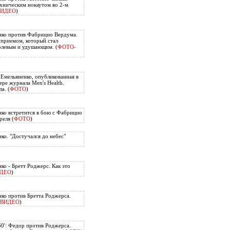
хническим нокаутом во 2-м
ВИДЕО
)
нко против Фабрицио Вердума.
приемом, который стал
олевым и удушающим. (
ФОТО-
 Емельяненко, опубликованная в
ере журнала Men's Health.
а. (
ФОТО
)
ко встретится в бою с Фабрицио
еля (
ФОТО
)
ко. "Достучался до небес"
ко - Бретт Роджерс. Как это
ДЕО
)
ко против Бретта Роджерса.
ВИДЕО
)
60': Федор против Роджерса.