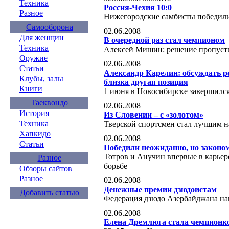
Техника
Россия-Чехия 10:0
Разное
Нижегородские самбисты победил
Самооборона
02.06.2008
Для женщин
В очередной раз стал чемпионом
Техника
Алексей Мишин: решение пропусти
Оружие
02.06.2008
Статьи
Александр Карелин: обсуждать ре
Клубы, залы
близка другая позиция
Книги
1 июня в Новосибирске завершился
Таеквондо
02.06.2008
История
Из Словении – с «золотом»
Техника
Тверской спортсмен стал лучшим 
Хапкидо
02.06.2008
Статьи
Победили неожиданно, но законо
Тотров и Анучин впервые в карьер
Разное
борьбе
Обзоры сайтов
Разное
02.06.2008
Денежные премии дзюдоистам
Добавить статью
Федерация дзюдо Азербайджана на
02.06.2008
Елена Дремлюга стала чемпионк