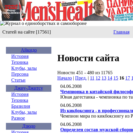
Статей на сайте [17561]
Главная
Айкидо
Новости сайта
История
Техника
Клубы, залы
Новости 451 - 480 из 11765
Персона
Начало
|
Пред.
|
11
12
13
14
15
16
17
Статьи
04.06.2008
Джиу-Джитсу
Чемпионка в китайской философ
История
Юная дагестанка - чемпионка по т
Техника
04.06.2008
Бразилия
Из кикбоксинга - в профессионал
Клубы, залы
Чемпион мира по кикбоксингу из 
Разное
04.06.2008
Дзюдо
Определен состав мужской сборн
История