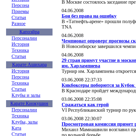
В Москве состоялось заседание пр
Персона
04.06.2008
Приемы
Бои без права на ошибку
Статьи
В «Татнефть-арене» прошли полуф
Разное
TNA
Капоэйра
04.06.2008
Персоналии
Чемпионат опроверг прогнозы с
История
В Новосибирске завершился чемпио
Техника
04.06.2008
Статьи
29 стран примут участие в моско
Карате Ашихара
им. Харлампиева
История
Турнир им. Харлампиева откроется
Персона
03.06.2008 22:37:33
Техника
Кикбоксеры поборются за Кубок
Статьи
В Краснодаре пройдет международ
Клубы и залы
03.06.2008 22:35:08
Карате Киокушин
Сражаться как герой
Персоналии
VI Республиканский турнир по ру
Техника
03.06.2008 22:30:07
Клубы, залы
Просмотровая комиссия примет 
Ката
Михаил Мамиашвили возглавил пр
Статьи
по вольной борьбе