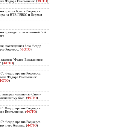
вка Федора Емельяненко (
ФОТО
)
ко против Бретта Роджерса.
нира на НТВ ПЛЮС и Первом
ко проведет показательный бой
рге
ия, посвященная бою Федор
етт Роджерс. (
ФОТО
)
оджерса: "Федор Емельяненко
" (
ФОТО
)
60': Федор против Роджерса.
овка Федора Емельяненко
ФОТО
)
о выиграл чемпионат Санкт-
укопашному бою. (
ФОТО
)
60': Федор против Роджерса.
ра Емельяненко. (
ФОТО
)
60': Федор против Роджерса.
о и его близкие. (
ФОТО
)