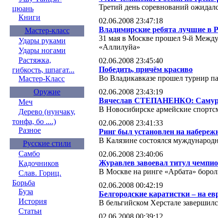
Третий день соревнований ожидал
цюань
Книги
02.06.2008 23:47:18
Владимирские ребята лучшие в Р
Мастер-класс
31 мая в Москве прошел 9-й Межд
Удары руками
«Аллилуйа»
Удары ногами
Растяжка,
02.06.2008 23:45:40
Победить, причём красиво
гибкость, шпагат...
Во Владикавказе прошел турнир п
Мастер-Класс
02.06.2008 23:43:19
Оружие
Вячеслав СТЕПАНЕНКО: Самурга
Меч
В Новосибирске армейские спортс
Дерево (нунчаку,
тонфа, бо ....)
02.06.2008 23:41:33
Разное
Ринг был установлен на набереж
В Калязине состоялся муждународ
Русские стили
Самбо
02.06.2008 23:40:06
Журавлев завоевал титул чемпио
Кадочников
В Москве на ринге «Арбата» борол
Слав. Гориц.
Борьба
02.06.2008 00:42:19
Буза
Белгородские каратистки – на ев
История
В бельгийском Херстале завершил
Статьи
02.06.2008 00:39:12