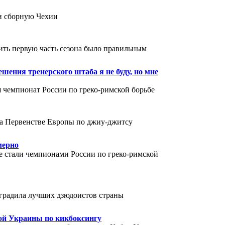
и сборную Чехии
ть первую часть сезона было правильным
шения тренерского штаба я не буду, но мне
 чемпионат России по греко-римской борьбе
на Первенстве Европы по джиу-джитсу
мерно
е стали чемпионами России по греко-римской
градила лучших дзюдоистов страны
ой Украины по кикбоксингу