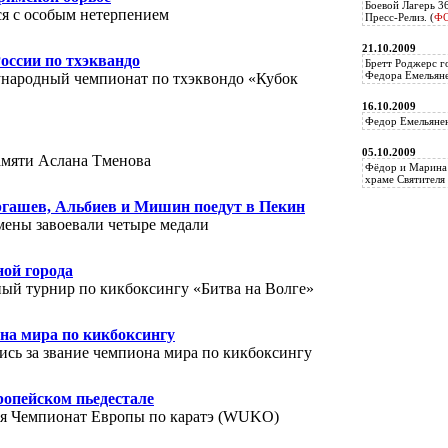
Боевой Лагерь 3
ся с особым нетерпением
Пресс-Релиз. (
Ф
21.10.2009
оссии по тхэквандо
Бретт Роджерс г
Федора Емельяне
ународный чемпионат по тхэквондо «Кубок
16.10.2009
Федор Емельянен
05.10.2009
амяти Аслана Тменова
Фёдор и Марина 
храме Святителя 
шев, Альбиев и Мишин поедут в Пекин
мены завоевали четыре медали
ной города
ный турнир по кикбоксингу «Битва на Волге»
на мира по кикбоксингу
ись за звание чемпиона мира по кикбоксингу
ропейском пьедестале
ся Чемпионат Европы по каратэ (WUKO)