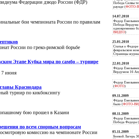
езидиума Федерации дзюдо России (ФДР)
Победа Силвы те
раунде (
ФОТО-
14.07.2010
Федор Емельяне
инальные бои чемпионата России по правилам
Победа Вердума 
одновременно б
ВИДЕО
)
кептиков
25.01.2010
Статья о Федоре
нат России по греко-римской борьбе
февральском ном
Страницы журнал
вском Этапе Кубка мира по самбо – турнире
22.01.2010
Фёдор Емельянен
Вердумом 16 Апр
 7 июня
Федор Емельянен
(
ФОТО
)
 главы Краснодара
ный турнир по кикбоксингу
09.11.2009
Фёдор Емельянен
было (
ФОТО-ВИ
копашному бою прошел в Казани
08.11.2009
Федор Емельянен
Победа Федора (
решения по всем спорным вопросам
осмотровую комиссию на чемпионате России
05.11.2009
Боевой Лагерь 3