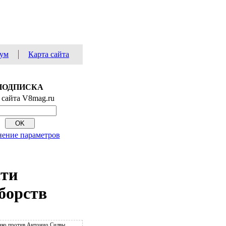
ум
Карта сайта
ПОДПИСКА
 сайта V8mag.ru
ение параметров
сти
борств
ко против Антонио Силвы.