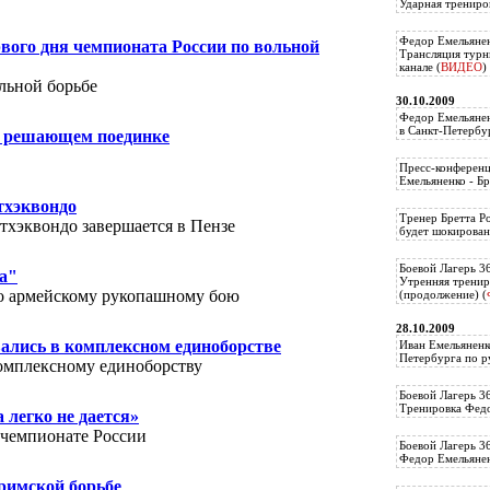
Ударная трениро
Федор Емельянен
вого дня чемпионата России по вольной
Трансляция тур
канале (
ВИДЕО
)
льной борьбе
30.10.2009
Федор Емельянен
в Санкт-Петербу
о решающем поединке
Пресс-конференц
Емельяненко - Бр
тхэквондо
Тренер Бретта Р
тхэквондо завершается в Пензе
будет шокирован
Боевой Лагерь 3
а"
Утренняя тренир
о армейскому рукопашному бою
(продолжение) (
28.10.2009
ались в комплексном единоборстве
Иван Емельяненк
Петербурга по р
омплексному единоборству
Боевой Лагерь 3
Тренировка Федо
 легко не дается»
 чемпионате России
Боевой Лагерь 3
Федор Емельяненк
-римской борьбе