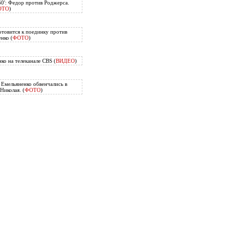
60': Федор против Роджерса.
ОТО
)
отовится к поединку против
нко (
ФОТО
)
ко на телеканале CBS (
ВИДЕО
)
Емельяненко обвенчались в
Николая. (
ФОТО
)