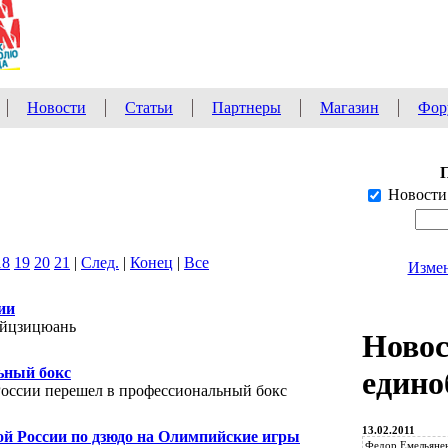
Новости
Статьи
Партнеры
Магазин
Фор
Новости
18
19
20
21
|
След.
|
Конец
|
Все
Измен
ии
айцзицюань
Ново
ьный бокс
едино
России перешел в профессиональный бокс
13.02.2011
ой России по дзюдо на Олимпийские игры
Федор Емельянен