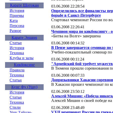
Карате Шотокан
03.06.2008 22:28:54
История
Определились все финалисты пер
борьбе в Санкт-Петербурге
Приемы
Стартовал чемпионат России по во
Ката
Персона
03.06.2008 22:26:41
Разное
Чемпион мира по кикбоксингу - 
«Битва на Волге» завершена
Карате Эншин
Статьи
03.06.2008 00:14:32
В Пензе завершается семинар по 
История
Учебно-показательный семинар по 
Техника
Клубы и залы
03.06.2008 00:11:24
"Армейский бой требует мужеств
Кикбоксинг
В Тюмени прошли соревнования п
Правила
Техника
03.06.2008 00:07:33
Допризывники Хакасии соревнов
Статьи
В Хакасии прошел чемпионат по к
Кунг Фу (Ушу)
02.06.2008 23:50:12
История
Алексей Мишин: «Победа никогда
Статьи
Алексей Мишин о своей победе на
Техника
Стили
02.06.2008 23:48:49
VXII чемпионат России по греко
Ушу Тайцзи-