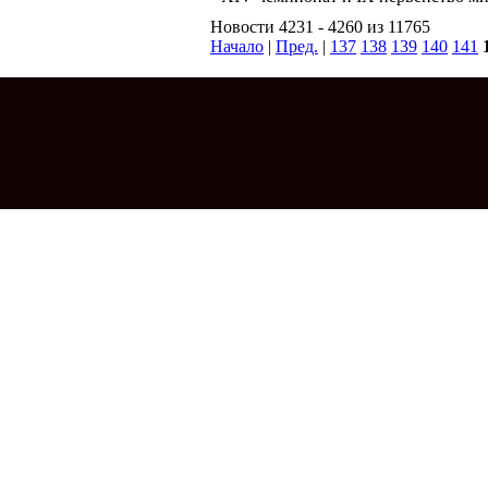
Новости 4231 - 4260 из 11765
Начало
|
Пред.
|
137
138
139
140
141