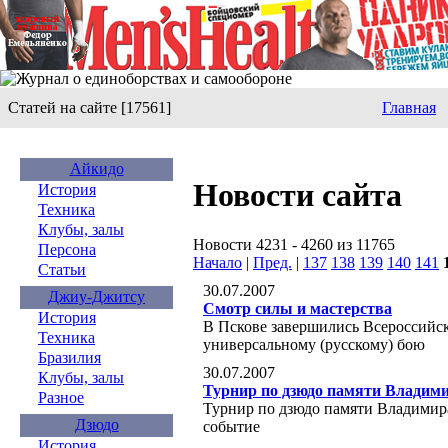
Статей на сайте [17561]
Главная
Айкидо
Новости сайта
История
Техника
Клубы, залы
Новости 4231 - 4260 из 11765
Персона
Начало
|
Пред.
|
137
138
139
140
141
Статьи
30.07.2007
Джиу-Джитсу
Смотр силы и мастерства
История
В Пскове завершились Всероссийск
Техника
универсальному (русскому) бою
Бразилия
30.07.2007
Клубы, залы
Турнир по дзюдо памяти Владим
Разное
Турнир по дзюдо памяти Владимира
Дзюдо
событие
История