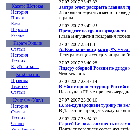
27.07.2007 23:43:32
Карате Шотокан
Завтра будет раскрыта главная 
История
28 июля определится место прове
страны
Приемы
Ката
27.07.2007 23:42:23
Персона
Президент поздравил дзюдоиста
Разное
Глава Ингушетии поздравил побед
Карате Эншин
27.07.2007 23:41:31
Статьи
А. Емельяненко дрался, Ф. Еме
Телетрансляция супертурнира п
История
Техника
27.07.2007 23:40:28
Клубы и залы
Лидеру сборной России по дзюдо 
Человек-гипс
Кикбоксинг
Правила
27.07.2007 23:37:14
Техника
В Ейске прошел турнир Российск
Накануне в Ейске прошел очередн
Статьи
27.07.2007 23:36:16
Кунг Фу (Ушу)
IX международный турнир по вол
История
В Дагестане пройдет международн
Статьи
Техника
27.07.2007 23:34:57
Стили
Сергей Белоглазов: шесть из сем
Почти определился состав женской
Ушу Тайцзи-