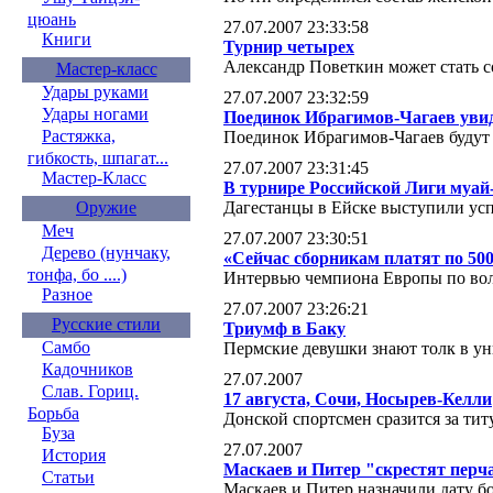
цюань
27.07.2007 23:33:58
Книги
Турнир четырех
Александр Поветкин может стать 
Мастер-класс
Удары руками
27.07.2007 23:32:59
Удары ногами
Поединок Ибрагимов-Чагаев уви
Растяжка,
Поединок Ибрагимов-Чагаев будут
гибкость, шпагат...
27.07.2007 23:31:45
Мастер-Класс
В турнире Российской Лиги муай-
Дагестанцы в Ейске выступили ус
Оружие
Меч
27.07.2007 23:30:51
Дерево (нунчаку,
«Сейчас сборникам платят по 500
тонфа, бо ....)
Интервью чемпиона Европы по во
Разное
27.07.2007 23:26:21
Русские стили
Триумф в Баку
Самбо
Пермские девушки знают толк в ун
Кадочников
27.07.2007
Слав. Гориц.
17 августа, Сочи, Носырев-Келли
Борьба
Донской спортсмен сразится за ти
Буза
27.07.2007
История
Маскаев и Питер "скрестят перч
Статьи
Маскаев и Питер назначили дату б