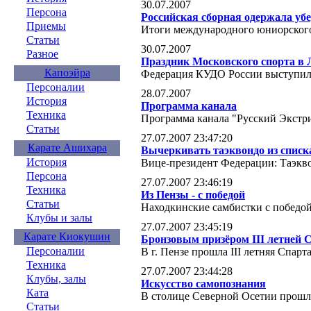
30.07.2007
Персона
Российская сборная одержала уб
Приемы
Итоги международного юниорского
Статьи
30.07.2007
Разное
Праздник Московского спорта в 
Капоэйра
Федерация КУДО России выступил
Персоналии
28.07.2007
История
Программа канала
Техника
Программа канала "Русский Экстри
Статьи
27.07.2007 23:47:20
Карате Ашихара
Вычеркивать таэквондо из списк
История
Вице-президент Федерации: Таэкв
Персона
27.07.2007 23:46:19
Техника
Из Пензы - с победой
Статьи
Находкинские самбистки с победой
Клубы и залы
27.07.2007 23:45:19
Карате Киокушин
Бронзовым призёром III летней 
Персоналии
В г. Пензе прошла III летняя Спарт
Техника
27.07.2007 23:44:28
Клубы, залы
Искусство самопознания
Ката
В столице Северной Осетии прошл
Статьи