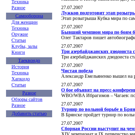
Техника
27.07.2007
Разное
Лужков подготовит этап розыгр
Самооборона
Этап розыгрыша Кубка мира по са
Для женщин
27.07.2007
Техника
Бывший чемпион мира по боям б
Оружие
Олег Тактаров пишет автобиогра
Статьи
27.07.2007
Клубы, залы
Три азербайджанских дзюдоиста 
Книги
Три азербайджанских дзюдоиста с
Таеквондо
27.07.2007
История
Чистая победа
Техника
Александр Емельяненко вышел на 
Хапкидо
27.07.2007
Статьи
О бое объявят на пресс-конферен
Разное
WBO/WBA Ибрагимов – Чагаев: пора
Обзоры сайтов
27.07.2007
Разное
Турнир по вольной борьбе в Бря
Добавить статью
В Брянске пройдет турнир по воль
27.07.2007
Сборная России выступит на чем
XIV чемпионат и IX первенство ми