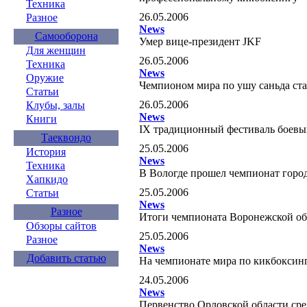
Техника
26.05.2006
Разное
News
Самооборона
Умер вице-президент JKF
Для женщин
26.05.2006
Техника
News
Оружие
Чемпионом мира по ушу саньда с
Статьи
26.05.2006
Клубы, залы
News
Книги
IX традиционный фестиваль боев
Таеквондо
25.05.2006
История
News
Техника
В Вологде прошел чемпионат горо
Хапкидо
25.05.2006
Статьи
News
Разное
Итоги чемпионата Воронежской о
Обзоры сайтов
25.05.2006
Разное
News
Добавить статью
На чемпионате мира по кикбоксинг
24.05.2006
News
Первенство Орловской области сре