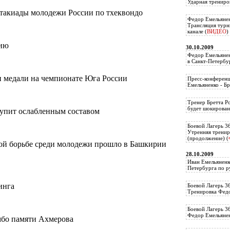
Ударная трениро
ртакиады молодежи России по тхеквондо
Федор Емельянен
Трансляция тур
канале (
ВИДЕО
)
овию
30.10.2009
Федор Емельянен
в Санкт-Петербу
ри медали на чемпионате Юга России
Пресс-конференц
Емельяненко - Бр
Тренер Бретта Р
будет шокирован
тупит ослабленным составом
Боевой Лагерь 3
Утренняя тренир
(продолжение) (
кой борьбе среди молодежи прошло в Башкирии
28.10.2009
Иван Емельяненк
Петербурга по р
синга
Боевой Лагерь 3
Тренировка Федо
Боевой Лагерь 3
Федор Емельяненк
мбо памяти Ахмерова