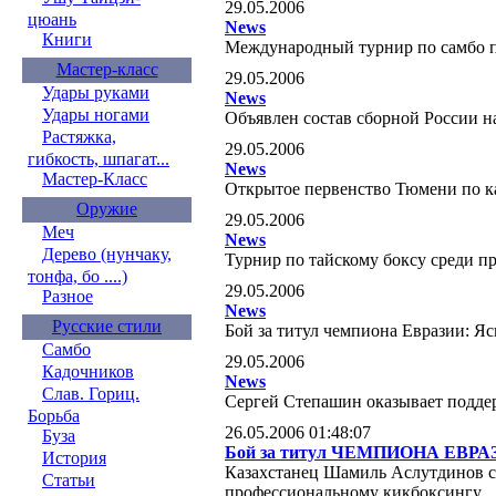
29.05.2006
цюань
News
Книги
Международный турнир по самбо п
Мастер-класс
29.05.2006
Удары руками
News
Удары ногами
Объявлен состав сборной России 
Растяжка,
29.05.2006
гибкость, шпагат...
News
Мастер-Класс
Открытое первенство Тюмени по ка
Оружие
29.05.2006
Меч
News
Дерево (нунчаку,
Турнир по тайскому боксу среди 
тонфа, бо ....)
29.05.2006
Разное
News
Русские стили
Бой за титул чемпиона Евразии: 
Самбо
29.05.2006
Кадочников
News
Слав. Гориц.
Сергей Степашин оказывает подде
Борьба
26.05.2006 01:48:07
Буза
Бой за титул ЧЕМПИОНА ЕВРА
История
Казахстанец Шамиль Аслутдинов с
Статьи
профессиональному кикбоксингу