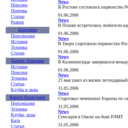
News
Персона
В Ростове состоялось первенств
Приемы
01.06.2006
Статьи
News
Разное
В Пскове встретились любители 
Капоэйра
01.06.2006
Персоналии
News
История
В Твери стартовало первенство Р
Техника
01.06.2006
Статьи
News
Карате Ашихара
В Калининграде завершился межд
История
01.06.2006
Персона
News
Техника
25 мая ушел из жизни легендарны
Статьи
31.05.2006
Клубы и залы
News
Карате Киокушин
Стартовал чемпионат Европы по 
Персоналии
31.05.2006
Техника
News
Клубы, залы
Сенсация в Омске на боях РЛМТ
Ката
31.05.2006
Статьи