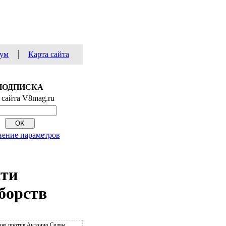
ум
Карта сайта
ПОДПИСКА
 сайта V8mag.ru
ение параметров
сти
борств
ко против Антонио Силвы.