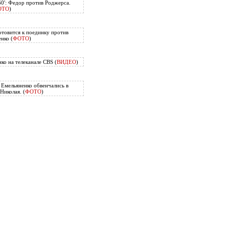
60': Федор против Роджерса.
ОТО
)
отовится к поединку против
нко (
ФОТО
)
ко на телеканале CBS (
ВИДЕО
)
Емельяненко обвенчались в
Николая. (
ФОТО
)