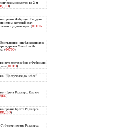
хническим нокаутом во 2-м
ВИДЕО
)
нко против Фабрицио Вердума.
приемом, который стал
олевым и удушающим. (
ФОТО-
 Емельяненко, опубликованная в
ере журнала Men's Health.
а. (
ФОТО
)
ко встретится в бою с Фабрицио
еля (
ФОТО
)
ко. "Достучался до небес"
ко - Бретт Роджерс. Как это
ДЕО
)
ко против Бретта Роджерса.
ВИДЕО
)
60': Федор против Роджерса.