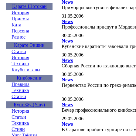
News
Карате Шотокан
Приморцы выступят в финале спа
История
31.05.2006
Приемы
News
Ката
Профессионалы приедут в Морд
Персона
30.05.2006
Разное
News
Карате Эншин
Кубанские каратисты завоевали т
Статьи
30.05.2006
История
News
Техника
Сборная России по тхэквондо выс
Клубы и залы
30.05.2006
Кикбоксинг
News
Правила
Первенство России по греко-римс
Техника
Статьи
30.05.2006
News
Кунг Фу (Ушу)
Вечер профессионального кикбок
История
Статьи
29.05.2006
Техника
News
Стили
В Саратове пройдет турнире по са
Ушу Тайцзи-