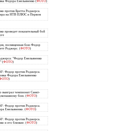
вка Федора Емельяненко (
ФОТО
)
ко против Бретта Роджерса.
нира на НТВ ПЛЮС и Первом
ко проведет показательный бой
рге
ия, посвященная бою Федор
етт Роджерс. (
ФОТО
)
оджерса: "Федор Емельяненко
" (
ФОТО
)
60': Федор против Роджерса.
овка Федора Емельяненко
ФОТО
)
о выиграл чемпионат Санкт-
укопашному бою. (
ФОТО
)
60': Федор против Роджерса.
ра Емельяненко. (
ФОТО
)
60': Федор против Роджерса.
о и его близкие. (
ФОТО
)