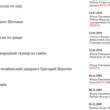
Победа Силвы те
раунде (
ФОТО-
о России по ушу
14.07.2010
Федор Емельяне
Победа Вердума 
карате Шотокан
одновременно б
ВИДЕО
)
25.01.2010
Статья о Федоре
оссии по дзюдо
февральском ном
Страницы журнал
22.01.2010
ународный турнир по самбо.
Фёдор Емельянен
Вердумом 16 Апр
Федор Емельянен
(
ФОТО
)
й челябинский дзюдоист Григорий Веричев
09.11.2009
Фёдор Емельянен
было (
ФОТО-ВИ
самбо
08.11.2009
Федор Емельянен
Победа Федора (
05.11.2009
Боевой Лагерь 3