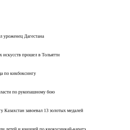
тал уроженец Дагестана
ых искусств прошел в Тольятти
да по кикбоксингу
бласти по рукопашному бою
у Казахстан завоевал 13 золотых медалей
ди детей и юношей по киокусинкай-каратэ