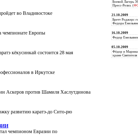
Боевой Лагерь 3
Пресс-Релиз. (
Ф
ройдет во Владивостоке
21.10.2009
Бретт Роджерс г
Федора Емельяне
на чемпионате Европы
16.10.2009
Федор Емельянен
05.10.2009
Фёдор и Марина 
ратэ кёкусинкай состоится 28 мая
храме Святителя 
профессионалов в Иркутске
Ясин Аскеров против Шамиля Хаслутдинова
ржку развитию каратэ-до Сито-рю
ЗИИ
тал чемпионом Евразии по