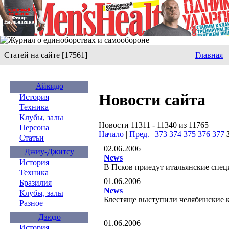
Статей на сайте [17561]
Главная
Айкидо
Новости сайта
История
Техника
Клубы, залы
Новости 11311 - 11340 из 11765
Персона
Начало
|
Пред.
|
373
374
375
376
377
Статьи
02.06.2006
Джиу-Джитсу
News
История
В Псков приедут итальянские сп
Техника
01.06.2006
Бразилия
News
Клубы, залы
Блестяще выступили челябинские 
Разное
Дзюдо
01.06.2006
История