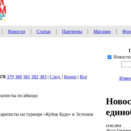
Новости
Статьи
Партнеры
Магазин
Фор
Новости
378
379
380
381
382
383
|
След.
|
Конец
|
Все
Измен
ециалисты по айкидо
Ново
едино
каратисты на турнире «Кубок Будо» в Эстонии
13.02.2011
Федор Емельянен