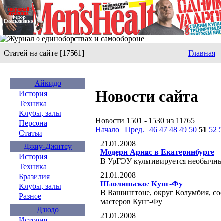
Статей на сайте [17561]
Главная
Айкидо
Новости сайта
История
Техника
Клубы, залы
Новости 1501 - 1530 из 11765
Персона
Начало
|
Пред.
|
46
47
48
49
50
51
52
Статьи
21.01.2008
Джиу-Джитсу
Модерн Арнис в Екатеринбурге
История
В УрГЭУ культивируется необычн
Техника
21.01.2008
Бразилия
Шаолиньское Кунг-Фу
Клубы, залы
В Вашингтоне, округ Колумбия, со
Разное
мастеров Кунг-Фу
Дзюдо
21.01.2008
История