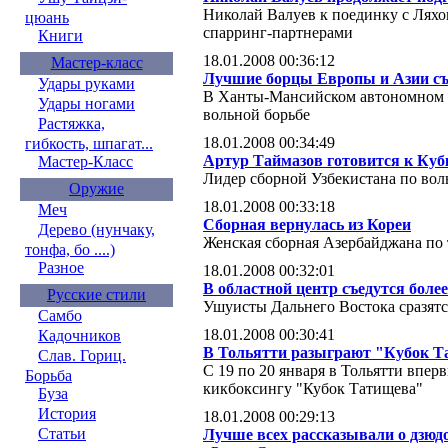
Николай Валуев к поединку с Ляхо
цюань
спарринг-партнерами
Книги
18.01.2008 00:36:12
Мастер-класс
Лучшие борцы Европы и Азии съ
Удары руками
В Ханты-Мансийском автономном 
Удары ногами
вольной борьбе
Растяжка,
18.01.2008 00:34:49
гибкость, шпагат...
Артур Таймазов готовится к Куб
Мастер-Класс
Лидер сборной Узбекистана по вол
Оружие
18.01.2008 00:33:18
Меч
Сборная вернулась из Кореи
Дерево (нунчаку,
Женская сборная Азербайджана по 
тонфа, бо ....)
Разное
18.01.2008 00:32:01
В областной центр съедутся боле
Русские стили
Ушуисты Дальнего Востока сразятс
Самбо
18.01.2008 00:30:41
Кадочников
В Тольятти разыграют "Кубок 
Слав. Гориц.
С 19 по 20 января в Тольятти впе
Борьба
кикбоксингу "Кубок Татищева"
Буза
История
18.01.2008 00:29:13
Статьи
Лучше всех рассказывали о дзюд