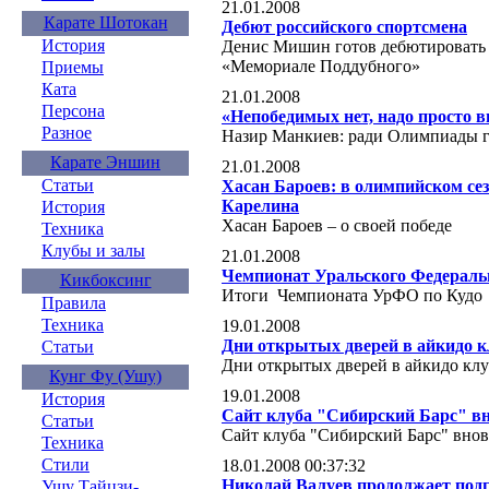
21.01.2008
Карате Шотокан
Дебют российского спортсмена
История
Денис Мишин готов дебютировать 
«Мемориале Поддубного»
Приемы
Ката
21.01.2008
Персона
«Непобедимых нет, надо просто в
Разное
Назир Манкиев: ради Олимпиады го
Карате Эншин
21.01.2008
Статьи
Хасан Бароев: в олимпийском сез
Карелина
История
Хасан Бароев – о своей победе
Техника
Клубы и залы
21.01.2008
Чемпионат Уральского Федераль
Кикбоксинг
Итоги Чемпионата УрФО по Кудо
Правила
Техника
19.01.2008
Дни открытых дверей в айкидо к
Статьи
Дни открытых дверей в айкидо кл
Кунг Фу (Ушу)
19.01.2008
История
Сайт клуба "Сибирский Барс" вн
Статьи
Сайт клуба "Сибирский Барс" внов
Техника
Стили
18.01.2008 00:37:32
Николай Валуев продолжает подг
Ушу Тайцзи-