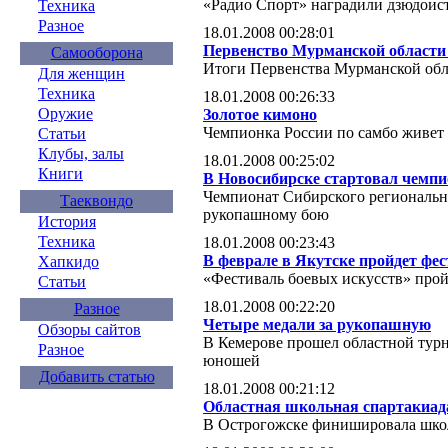
«Радио Спорт» наградили дзюдоис
Техника
Разное
18.01.2008 00:28:01
Первенство Мурманской области 
Самооборона
Итоги Первенства Мурманской обл
Для женщин
Техника
18.01.2008 00:26:33
Оружие
Золотое кимоно
Чемпионка России по самбо живет 
Статьи
Клубы, залы
18.01.2008 00:25:02
Книги
В Новосибирске стартовал чемп
Чемпионат Сибирского региональн
Таеквондо
рукопашному бою
История
Техника
18.01.2008 00:23:43
В феврале в Якутске пройдет фе
Хапкидо
«Фестиваль боевых искусств» пройд
Статьи
18.01.2008 00:22:20
Разное
Четыре медали за рукопашную
Обзоры сайтов
В Кемерове прошел областной тур
Разное
юношей
Добавить статью
18.01.2008 00:21:12
Областная школьная спартакиада
В Острогожске финишировала школ