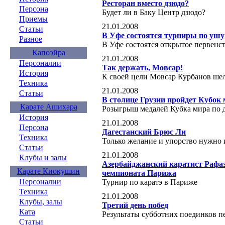
Ресторан вместо дзюдо?
Персона
Будет ли в Баку Центр дзюдо?
Приемы
21.01.2008
Статьи
В Уфе состоятся турниры по ушу
Разное
В Уфе состоятся открытое первенс
Капоэйра
21.01.2008
Персоналии
Так держать, Мовсар!
История
К своей цели Мовсар Курбанов шел
Техника
21.01.2008
Статьи
В столице Грузии пройдет Кубок 
Карате Ашихара
Розыгрыш медалей Кубка мира по д
История
21.01.2008
Персона
Дагестанский Брюс Ли
Техника
Только желание и упорство нужно 
Статьи
21.01.2008
Клубы и залы
Азербайджанский каратист Рафаэ
Карате Киокушин
чемпионата Парижа
Персоналии
Турнир по каратэ в Париже
Техника
21.01.2008
Клубы, залы
Третий день побед
Ката
Результаты субботних поединков п
Статьи