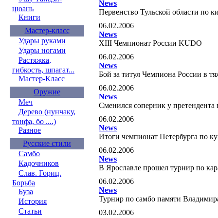
News
цюань
Первенство Тульской области по к
Книги
06.02.2006
Мастер-класс
News
Удары руками
XIII Чемпионат России KUDO
Удары ногами
06.02.2006
Растяжка,
News
гибкость, шпагат...
Бой за титул Чемпиона России в тя
Мастер-Класс
06.02.2006
Оружие
News
Меч
Сменился соперник у претендента 
Дерево (нунчаку,
06.02.2006
тонфа, бо ....)
News
Разное
Итоги чемпионат Петербурга по к
Русские стили
06.02.2006
Самбо
News
Кадочников
В Ярославле прошел турнир по кар
Слав. Гориц.
06.02.2006
Борьба
News
Буза
Турнир по самбо памяти Владимир
История
Статьи
03.02.2006