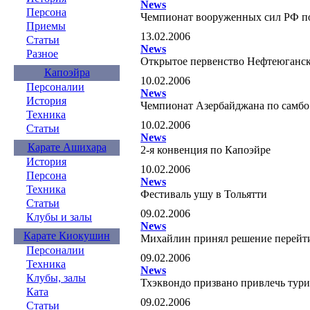
News
Персона
Чемпионат вооруженных сил РФ п
Приемы
13.02.2006
Статьи
News
Разное
Открытое первенство Нефтеюганск
Капоэйра
10.02.2006
Персоналии
News
История
Чемпионат Азербайджана по самбо
Техника
10.02.2006
Статьи
News
Карате Ашихара
2-я конвенция по Капоэйре
История
10.02.2006
Персона
News
Техника
Фестиваль ушу в Тольятти
Статьи
09.02.2006
Клубы и залы
News
Карате Киокушин
Михайлин принял решение перейти
Персоналии
09.02.2006
Техника
News
Клубы, залы
Тхэквондо призвано привлечь тури
Ката
09.02.2006
Статьи