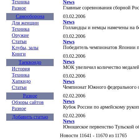
Техника
News
Главные соревнования сборной Рос
Разное
03.02.2006
Самооборона
News
Для женщин
Голландцы и немцы намечены на б
Техника
Оружие
03.02.2006
Статьи
News
Победитель чемпионатов Японии пр
Клубы, залы
Книги
03.02.2006
News
Таеквондо
МОК увеличил количество медале
История
Техника
03.02.2006
Хапкидо
News
Чемпионат Южного федерального о
Статьи
02.02.2006
Разное
News
Обзоры сайтов
Кубок России по армейскому руко
Разное
02.02.2006
Добавить статью
News
Юношеское первенство Тульской о
Новости 11641 - 11670 из 11765