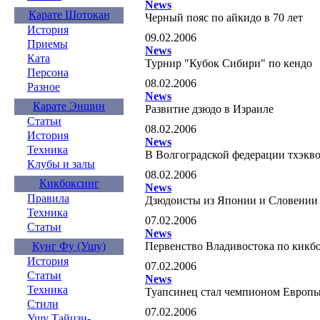
News
Карате Шотокан
Черный пояс по айкидо в 70 лет
История
09.02.2006
Приемы
News
Ката
Турнир "Кубок Сибири" по кендо
Персона
08.02.2006
Разное
News
Карате Эншин
Развитие дзюдо в Израиле
Статьи
08.02.2006
История
News
Техника
В Волгоградской федерации тхэк
Клубы и залы
08.02.2006
Кикбоксинг
News
Правила
Дзюдоисты из Японии и Словении 
Техника
07.02.2006
Статьи
News
Первенство Владивостока по кикб
Кунг Фу (Ушу)
История
07.02.2006
Статьи
News
Техника
Туапсинец стал чемпионом Европы
Стили
07.02.2006
Ушу Тайцзи-