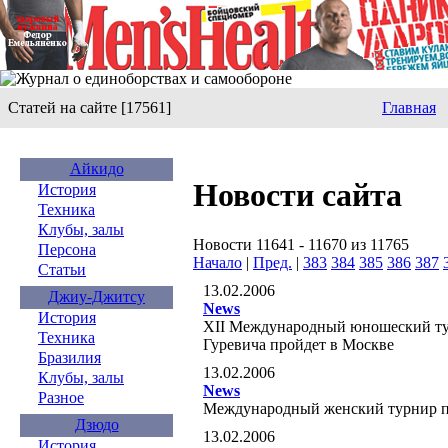
Статей на сайте [17561]
Главная
Айкидо
Новости сайта
История
Техника
Клубы, залы
Новости 11641 - 11670 из 11765
Персона
Начало
|
Пред.
|
383
384
385
386
387
Статьи
13.02.2006
Джиу-Джитсу
News
История
XII Международный юношеский тур
Техника
Гуревича пройдет в Москве
Бразилия
13.02.2006
Клубы, залы
News
Разное
Международный женский турнир п
Дзюдо
13.02.2006
История