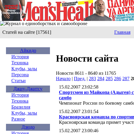
Статей на сайте [17561]
Главная
Айкидо
Новости сайта
История
Техника
Клубы, залы
Новости 8611 - 8640 из 11765
Персона
Начало
|
Пред.
|
283
284
285
286
287
2
Статьи
15.02.2007 23:02:58
Джиу-Джитсу
Спортсмен из Майкопа (Адыгея) с
История
самбо
Техника
Чемпионат России по боевому самбо
Бразилия
15.02.2007 23:01:54
Клубы, залы
Красноярская команда по спортив
Разное
Красноярская команда примет учас
Дзюдо
15.02.2007 23:00:46
История