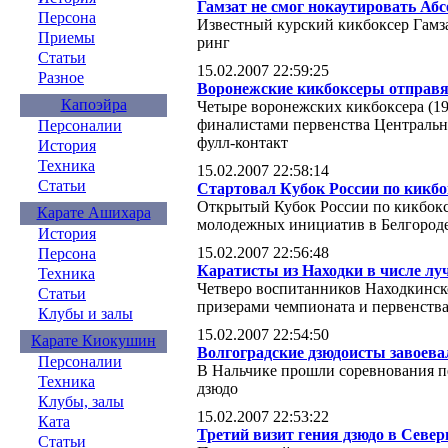
Гамзат не смог нокаутировать Абс
Персона
Известный курский кикбоксер Гамз
Приемы
ринг
Статьи
15.02.2007 22:59:25
Разное
Воронежские кикбоксеры отправя
Капоэйра
Четыре воронежских кикбоксера (199
финалистами первенства Центрально
Персоналии
фулл-контакт
История
Техника
15.02.2007 22:58:14
Статьи
Стартовал Кубок России по кикбо
Открытый Кубок России по кикбокси
Карате Ашихара
молодежных инициатив в Белгород
История
15.02.2007 22:56:48
Персона
Каратисты из Находки в числе лу
Техника
Четверо воспитанников Находкинск
Статьи
призерами чемпионата и первенства
Клубы и залы
15.02.2007 22:54:50
Карате Киокушин
Волгоградские дзюдоисты завоев
Персоналии
В Нальчике прошли соревнования п
Техника
дзюдо
Клубы, залы
15.02.2007 22:53:22
Ката
Третий визит гения дзюдо в Севе
Статьи