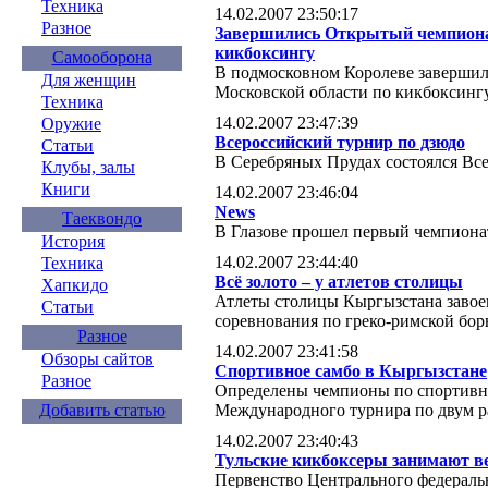
Техника
14.02.2007 23:50:17
Разное
Завершились Открытый чемпионат
кикбоксингу
Самооборона
В подмосковном Королеве завершил
Для женщин
Московской области по кикбоксинг
Техника
14.02.2007 23:47:39
Оружие
Всероссийский турнир по дзюдо
Статьи
В Серебряных Прудах состоялся Вс
Клубы, залы
Книги
14.02.2007 23:46:04
News
Таеквондо
В Глазове прошел первый чемпион
История
14.02.2007 23:44:40
Техника
Всё золото – у атлетов столицы
Хапкидо
Атлеты столицы Кыргызстана завое
Статьи
соревнования по греко-римской бор
Разное
14.02.2007 23:41:58
Обзоры сайтов
Спортивное самбо в Кыргызстане
Разное
Определены чемпионы по спортивн
Международного турнира по двум р
Добавить статью
14.02.2007 23:40:43
Тульские кикбоксеры занимают в
Первенство Центрального федеральн