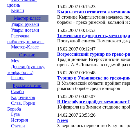
цюань
15.02.2007 00:15:23
Книги
Кыргызстан готовится к чемпион
В столице Кыргызстана началась по
Мастер-класс
борьбы – греко-римской, вольной и
Удары руками
Удары ногами
15.02.2007 00:13:53
Тюменскому дзюдо есть, чем горд
Растяжка,
Послужной список Тюменского дзю
гибкость, шпагат...
Мастер-Класс
15.02.2007 00:12:47
Всероссийский турнир по греко-р
Оружие
Традиционный Всероссийский юноше
Меч
призы А.А.Лопатина в седьмой раз
Дерево (нунчаку,
тонфа, бо ....)
15.02.2007 00:10:48
Разное
Турнир в Ульяновске по греко-ри
В Ульяновской области пройдет пе
Русские стили
римской борьбе среди юниоров
Самбо
15.02.2007 00:09:07
Кадочников
В Петербурге пройдет чемпионат 
Слав. Гориц.
18 февраля на Зимнем стадионе пр
Борьба
Буза
14.02.2007 23:53:26
История
News
Завершилось первенство Баку по гр
Статьи