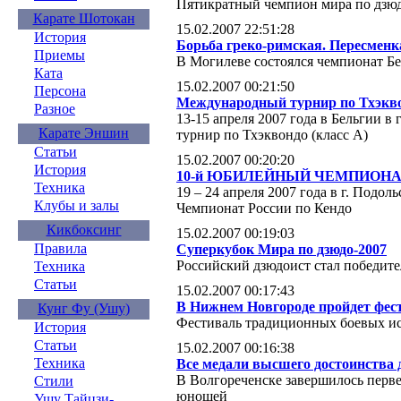
Пятикратный чемпион мира по дзюд
Карате Шотокан
15.02.2007 22:51:28
История
Борьба греко-римская. Пересменк
Приемы
В Могилеве состоялся чемпионат Бе
Ката
15.02.2007 00:21:50
Персона
Международный турнир по Тхэквон
Разное
13-15 апреля 2007 года в Бельгии 
Карате Эншин
турнир по Тхэквондо (класс А)
Статьи
15.02.2007 00:20:20
История
10-й ЮБИЛЕЙНЫЙ ЧЕМПИОНА
Техника
19 – 24 апреля 2007 года в г. Подол
Клубы и залы
Чемпионат России по Кендо
Кикбоксинг
15.02.2007 00:19:03
Правила
Суперкубок Мира по дзюдо-2007
Российский дзюдоист стал победит
Техника
Статьи
15.02.2007 00:17:43
В Нижнем Новгороде пройдет фес
Кунг Фу (Ушу)
Фестиваль традиционных боевых и
История
Статьи
15.02.2007 00:16:38
Техника
Все медали высшего достоинства 
В Волгореченске завершилось перве
Стили
юношей
Ушу Тайцзи-