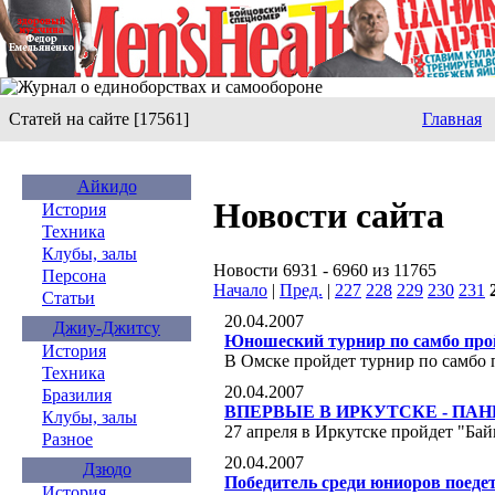
Статей на сайте [17561]
Главная
Айкидо
Новости сайта
История
Техника
Клубы, залы
Новости 6931 - 6960 из 11765
Персона
Начало
|
Пред.
|
227
228
229
230
231
Статьи
20.04.2007
Джиу-Джитсу
Юношеский турнир по самбо про
История
В Омске пройдет турнир по самбо
Техника
20.04.2007
Бразилия
ВПЕРВЫЕ В ИРКУТСКЕ - ПА
Клубы, залы
27 апреля в Иркутске пройдет "Ба
Разное
20.04.2007
Дзюдо
Победитель среди юниоров поеде
История