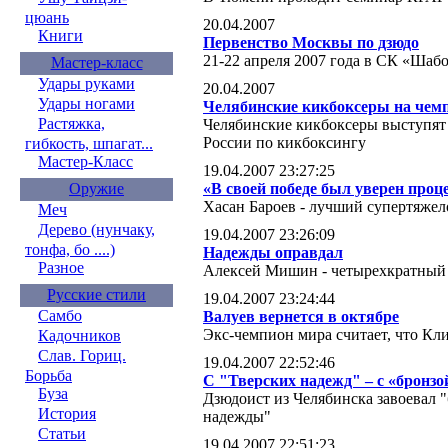
цюань
20.04.2007
Книги
Первенство Москвы по дзюдо
21-22 апреля 2007 года в СК «Шаб
Мастер-класс
Удары руками
20.04.2007
Удары ногами
Челябинские кикбоксеры на чем
Растяжка,
Челябинские кикбоксеры выступят
России по кикбоксингу
гибкость, шпагат...
Мастер-Класс
19.04.2007 23:27:25
«В своей победе был уверен проц
Оружие
Хасан Бароев - лучший супертяжел
Меч
Дерево (нунчаку,
19.04.2007 23:26:09
тонфа, бо ....)
Надежды оправдал
Разное
Алексей Мишин - четырехкратный
Русские стили
19.04.2007 23:24:44
Самбо
Валуев вернется в октябре
Экс-чемпион мира считает, что Кли
Кадочников
Слав. Гориц.
19.04.2007 22:52:46
Борьба
С "Тверских надежд" – с «бронзо
Буза
Дзюдоист из Челябинска завоевал 
История
надежды"
Статьи
19.04.2007 22:51:23