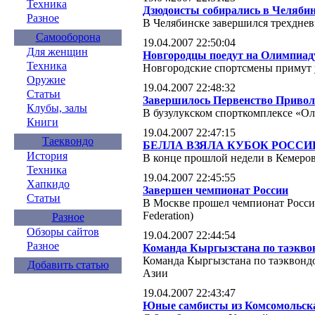
Техника
Дзюдоисты собирались в Челяби
Разное
В Челябинске завершился трехдне
Самооборона
19.04.2007 22:50:04
Для женщин
Новгородцы поедут на Олимпиад
Техника
Новгородские спортсмены примут 
Оружие
19.04.2007 22:48:32
Статьи
Завершилось Первенство Приволж
Клубы, залы
В бузулукском спорткомплексе «О
Книги
19.04.2007 22:47:15
Таеквондо
БЕЛЛА ВЗЯЛА КУБОК РОССИ
История
В конце прошлой недели в Кемеров
Техника
19.04.2007 22:45:55
Хапкидо
Завершен чемпионат России
Статьи
В Москве прошел чемпионат Росси
Federation)
Разное
Обзоры сайтов
19.04.2007 22:44:54
Разное
Команда Кыргызстана по таэквон
Команда Кыргызстана по таэквондо
Добавить статью
Азии
19.04.2007 22:43:47
Юные самбисты из Комсомольска