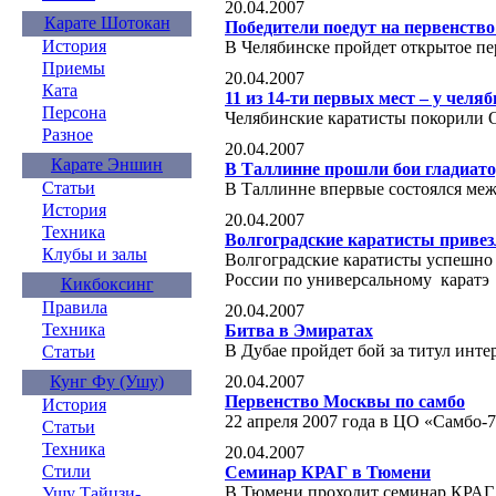
20.04.2007
Карате Шотокан
Победители поедут на первенство
История
В Челябинске пройдет открытое пе
Приемы
20.04.2007
Ката
11 из 14-ти первых мест – у челя
Персона
Челябинские каратисты покорили
Разное
20.04.2007
Карате Эншин
В Таллинне прошли бои гладиат
Статьи
В Таллинне впервые состоялся ме
История
20.04.2007
Техника
Волгоградские каратисты привез
Клубы и залы
Волгоградские каратисты успешно
России по универсальному каратэ
Кикбоксинг
Правила
20.04.2007
Техника
Битва в Эмиратах
В Дубае пройдет бой за титул инт
Статьи
20.04.2007
Кунг Фу (Ушу)
Первенство Москвы по самбо
История
22 апреля 2007 года в ЦО «Самбо-
Статьи
Техника
20.04.2007
Стили
Семинар КРАГ в Тюмени
В Тюмени проходит семинар КРАГ п
Ушу Тайцзи-