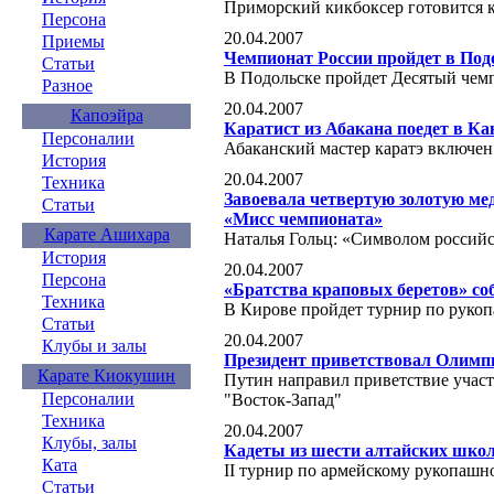
Приморский кикбоксер готовится 
Персона
20.04.2007
Приемы
Чемпионат России пройдет в Под
Статьи
В Подольске пройдет Десятый чем
Разное
20.04.2007
Капоэйра
Каратист из Абакана поедет в Ка
Персоналии
Абаканский мастер каратэ включен
История
20.04.2007
Техника
Завоевала четвертую золотую мед
Статьи
«Мисс чемпионата»
Карате Ашихара
Наталья Гольц: «Символом российс
История
20.04.2007
Персона
«Братства краповых беретов» со
Техника
В Кирове пройдет турнир по руко
Статьи
20.04.2007
Клубы и залы
Президент приветствовал Олимп
Карате Киокушин
Путин направил приветствие учас
Персоналии
"Восток-Запад"
Техника
20.04.2007
Клубы, залы
Кадеты из шести алтайских школ
Ката
II турнир по армейскому рукопашн
Статьи