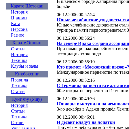
В шведском городе Хапаранда прош
Карате Шотокан
борьбе
История
06.12.2006 00:57:54
Приемы
Юные челябинские дзюдоисты ста
Ката
Юные челябинские дзюдоисты стал
Персона
турнира памяти первооткрывателя 
Разное
06.12.2006 00:56:24
Карате Эншин
На севере Ирака создана ассоциац
При помощи южнокорейского военно
Статьи
ассоциация тхэквондо
История
Техника
06.12.2006 00:55:10
Клубы и залы
Кто примет «Московский вызов»
Международное первенстве по тае
Кикбоксинг
Правила
06.12.2006 00:52:16
С Германиады почти все алтайски
Техника
60-е открытое первенство Германии
Статьи
06.12.2006 00:49:36
Кунг Фу (Ушу)
Юниоры выступили на чемпионат
История
3-го декабря в Адажи прошёл Чемпи
Статьи
Техника
06.12.2006 00:46:01
И десант кладут на лопатки
Стили
Триумфом чебоксарской «Четры» за
Ушу Тайцзи-