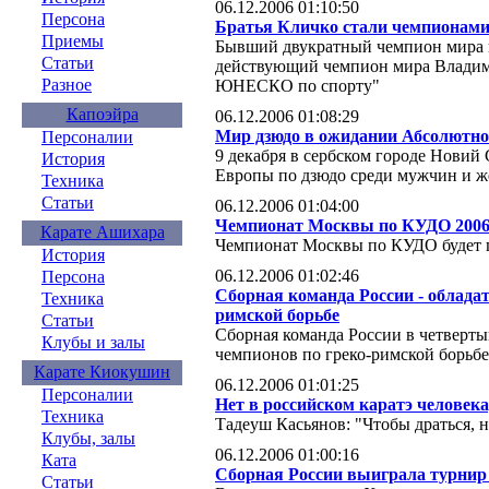
06.12.2006 01:10:50
Персона
Братья Кличко стали чемпион
Приемы
Бывший двукратный чемпион мира п
Статьи
действующий чемпион мира Владим
Разное
ЮНЕСКО по спорту"
Капоэйра
06.12.2006 01:08:29
Мир дзюдо в ожидании Абсолютн
Персоналии
9 декабря в сербском городе Новий
История
Европы по дзюдо среди мужчин и 
Техника
Статьи
06.12.2006 01:04:00
Чемпионат Москвы по КУДО 200
Карате Ашихара
Чемпионат Москвы по КУДО будет п
История
06.12.2006 01:02:46
Персона
Сборная команда России - облада
Техника
римской борьбе
Статьи
Сборная команда России в четверты
Клубы и залы
чемпионов по греко-римской борьбе
Карате Киокушин
06.12.2006 01:01:25
Персоналии
Нет в российском каратэ человек
Техника
Тадеуш Касьянов: "Чтобы драться, н
Клубы, залы
06.12.2006 01:00:16
Ката
Сборная России выиграла турни
Статьи