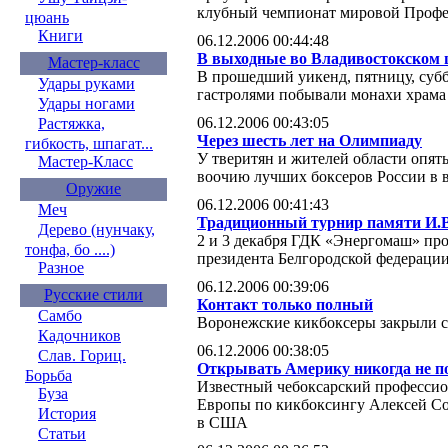
клубный чемпионат мировой Профе
цюань
Книги
06.12.2006 00:44:48
В выходные во Владивостокском 
Мастер-класс
В прошедший уикенд, пятницу, субб
Удары руками
гастролями побывали монахи храм
Удары ногами
06.12.2006 00:43:05
Растяжка,
Через шесть лет на Олимпиаду
гибкость, шпагат...
У тверитян и жителей области опят
Мастер-Класс
воочию лучших боксеров России в во
Оружие
06.12.2006 00:41:43
Меч
Традиционный турнир памяти И.В
Дерево (нунчаку,
2 и 3 декабря ГДК «Энергомаш» п
тонфа, бо ....)
президента Белгородской федераци
Разное
06.12.2006 00:39:06
Русские стили
Контакт только полный
Самбо
Воронежские кикбоксеры закрыли 
Кадочников
06.12.2006 00:38:05
Слав. Гориц.
Открывать Америку никогда не п
Борьба
Известный чебоксарский профессио
Буза
Европы по кикбоксингу Алексей Со
История
в США
Статьи