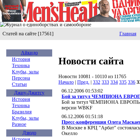
Статей на сайте [17561]
Главная
Айкидо
Новости сайта
История
Техника
Клубы, залы
Новости 10081 - 10110 из 11765
Персона
Начало
|
Пред.
|
332
333
334
335
336
3
Статьи
06.12.2006 01:53:02
Джиу-Джитсу
Бой за титул ЧЕМПИОНА ЕВРО
История
Бой за титул ЧЕМПИОНА ЕВРОПЫ п
Техника
версии WBKF
Бразилия
06.12.2006 01:51:18
Клубы, залы
Пресс-конференция Олега Маскае
Разное
В Москве в КРЦ "Арбат" состоялась
Дзюдо
Окелло
История