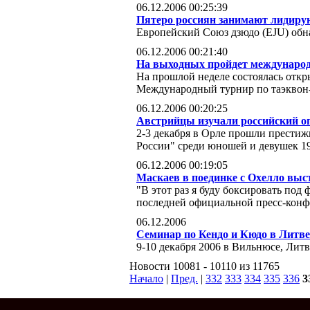
06.12.2006 00:25:39
Пятеро россиян занимают лидиру
Европейский Союз дзюдо (EJU) обн
06.12.2006 00:21:40
На выходных пройдет международ
На прошлой неделе состоялась отк
Международный турнир по таэквон-
06.12.2006 00:20:25
Австрийцы изучали российский оп
2-3 декабря в Орле прошли прести
России" среди юношей и девушек 19
06.12.2006 00:19:05
Маскаев в поединке с Охелло выс
"В этот раз я буду боксировать под 
последней официальной пресс-конф
06.12.2006
Семинар по Кендо и Кюдо в Литве
9-10 декабря 2006 в Вильнюсе, Литв
Новости 10081 - 10110 из 11765
Начало
|
Пред.
|
332
333
334
335
336
3