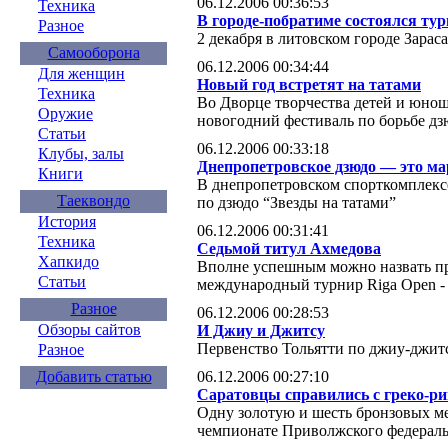
06.12.2006 00:36:53
Техника
В городе-побратиме состоялся тур
Разное
2 декабря в литовском городе Зараса
Самооборона
06.12.2006 00:34:44
Для женщин
Новый год встретят на татами
Техника
Во Дворце творчества детей и юнош
Оружие
новогодний фестиваль по борьбе дз
Статьи
06.12.2006 00:33:18
Клубы, залы
Днепропетровское дзюдо — это мар
Книги
В днепропетровском спорткомплек
Таеквондо
по дзюдо “Звезды на татами”
История
06.12.2006 00:31:41
Техника
Седьмой титул Ахмедова
Хапкидо
Вполне успешным можно назвать 
Статьи
международный турнир Riga Open -
Разное
06.12.2006 00:28:53
Обзоры сайтов
И Джиу и Джитсу
Первенство Тольятти по джиу-джит
Разное
06.12.2006 00:27:10
Добавить статью
Саратовцы справились с греко-ри
Одну золотую и шесть бронзовых ме
чемпионате Приволжского федеральн